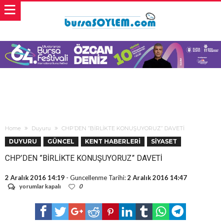
Home
Duyuru
CHP’DEN ”BİRLİKTE KONUŞUYORUZ” DAVETİ
DUYURU
GÜNCEL
KENT HABERLERİ
SİYASET
CHP’DEN ”BİRLİKTE KONUŞUYORUZ” DAVETİ
2 Aralık 2016 14:19
- Guncellenme Tarihi:
2 Aralık 2016 14:47
CHP’DEN
yorumlar kapalı
0
”BİRLİKTE
KONUŞUYORUZ”
DAVETİ
için