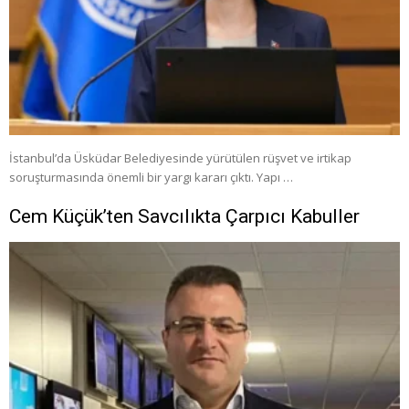
İstanbul’da Üsküdar Belediyesinde yürütülen rüşvet ve irtikap
soruşturmasında önemli bir yargı kararı çıktı. Yapı …
Cem Küçük’ten Savcılıkta Çarpıcı Kabuller