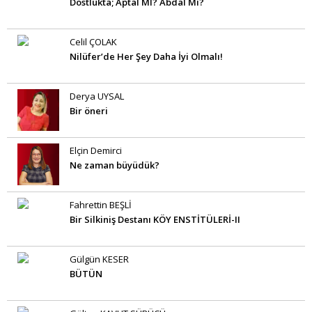
Dostlukta; Aptal MI? Abdal Mı?
Celil ÇOLAK
Nilüfer’de Her Şey Daha İyi Olmalı!
Derya UYSAL
Bir öneri
Elçin Demirci
Ne zaman büyüdük?
Fahrettin BEŞLİ
Bir Silkiniş Destanı KÖY ENSTİTÜLERİ-II
Gülgün KESER
BÜTÜN