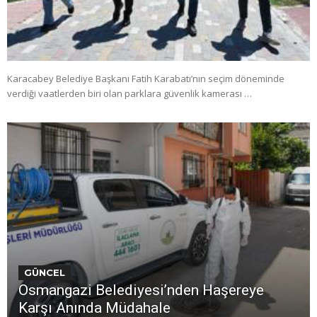
Karacabey Belediye Başkanı Fatih Karabatı’nın seçim döneminde
verdiği vaatlerden biri olan parklara güvenlik kamerası …
GÜNCEL
Osmangazi Belediyesi’nden Haşereye
Karşı Anında Müdahale