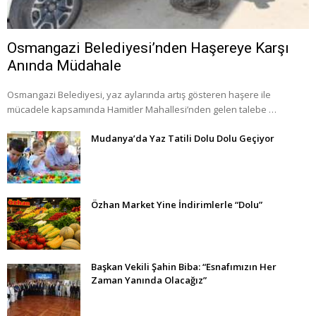
Osmangazi Belediyesi’nden Haşereye Karşı
Anında Müdahale
Osmangazi Belediyesi, yaz aylarında artış gösteren haşere ile
mücadele kapsamında Hamitler Mahallesi’nden gelen talebe …
Mudanya’da Yaz Tatili Dolu Dolu Geçiyor
Özhan Market Yine İndirimlerle “Dolu”
Başkan Vekili Şahin Biba: “Esnafımızın Her
Zaman Yanında Olacağız”