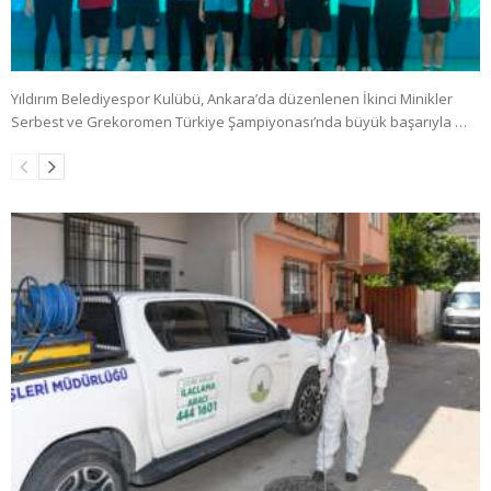
Yıldırım Belediyespor Kulübü, Ankara’da düzenlenen İkinci Minikler
Serbest ve Grekoromen Türkiye Şampiyonası’nda büyük başarıyla …