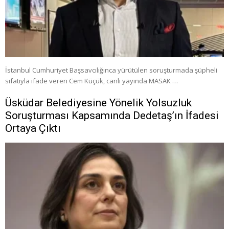
İstanbul Cumhuriyet Başsavcılığınca yürütülen soruşturmada şüpheli
sıfatıyla ifade veren Cem Küçük, canlı yayında MASAK …
Üsküdar Belediyesine Yönelik Yolsuzluk
Soruşturması Kapsamında Dedetaş’ın İfadesi
Ortaya Çıktı