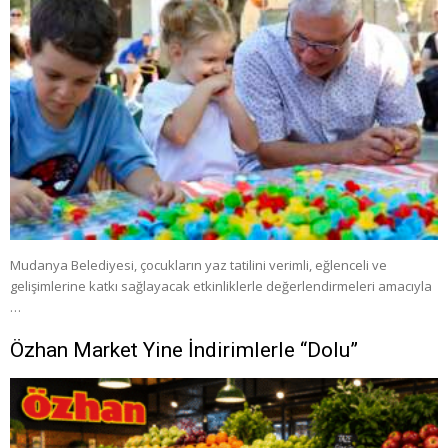
Mudanya Belediyesi, çocukların yaz tatilini verimli, eğlenceli ve
gelişimlerine katkı sağlayacak etkinliklerle değerlendirmeleri amacıyla
…
Özhan Market Yine İndirimlerle “Dolu”