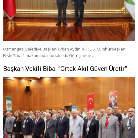
Osmangazi Belediye Başkanı Erkan Aydın, KKTC 5. Cumhurbaşkanı
Ersin Tatar’ı makamında konuk etti. Görüşmede …
Başkan Vekili Biba: “Ortak Akıl Güven Üretir”