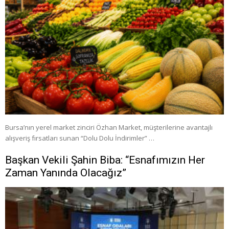
Bursa’nın yerel market zinciri Özhan Market, müşterilerine avantajlı
alışveriş fırsatları sunan “Dolu Dolu İndirimler” …
Başkan Vekili Şahin Biba: “Esnafımızın Her
Zaman Yanında Olacağız”