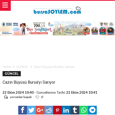
Home
GÜNCEL
Cazın Büyüsü Bursa’yı Sarıyor
GÜNCEL
Cazın Büyüsü Bursa’yı Sarıyor
22 Ekim 2024 10:40
- Guncellenme Tarihi:
22 Ekim 2024 10:41
Cazın
yorumlar kapalı
0
Büyüsü
Bursa’yı
Sarıyor
için