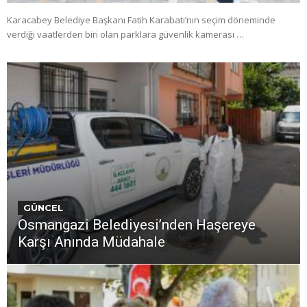
Karacabey Belediye Başkanı Fatih Karabatı’nın seçim döneminde
verdiği vaatlerden biri olan parklara güvenlik kamerası …
GÜNCEL
Osmangazi Belediyesi’nden Haşereye
Karşı Anında Müdahale