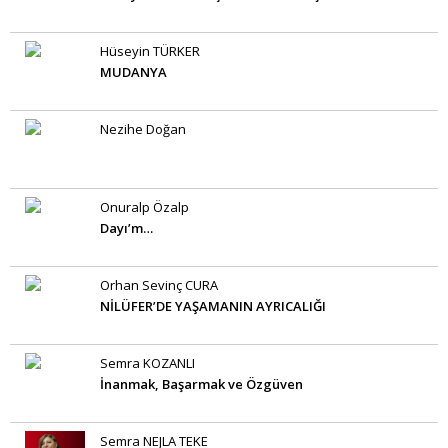
Hüseyin TÜRKER
MUDANYA
Nezihe Doğan
Onuralp Özalp
Dayı’m…
Orhan Sevinç CURA
NİLÜFER’DE YAŞAMANIN AYRICALIĞI
Semra KOZANLI
İnanmak, Başarmak ve Özgüven
Semra NEJLA TEKE