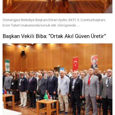
Osmangazi Belediye Başkanı Erkan Aydın, KKTC 5. Cumhurbaşkanı
Ersin Tatar’ı makamında konuk etti. Görüşmede …
Başkan Vekili Biba: “Ortak Akıl Güven Üretir”