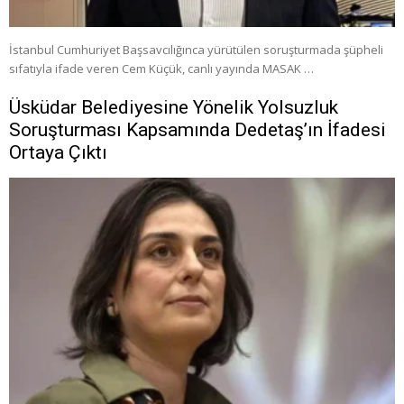
İstanbul Cumhuriyet Başsavcılığınca yürütülen soruşturmada şüpheli
sıfatıyla ifade veren Cem Küçük, canlı yayında MASAK …
Üsküdar Belediyesine Yönelik Yolsuzluk
Soruşturması Kapsamında Dedetaş’ın İfadesi
Ortaya Çıktı