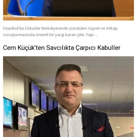
İstanbul’da Üsküdar Belediyesinde yürütülen rüşvet ve irtikap
soruşturmasında önemli bir yargı kararı çıktı. Yapı …
Cem Küçük’ten Savcılıkta Çarpıcı Kabuller