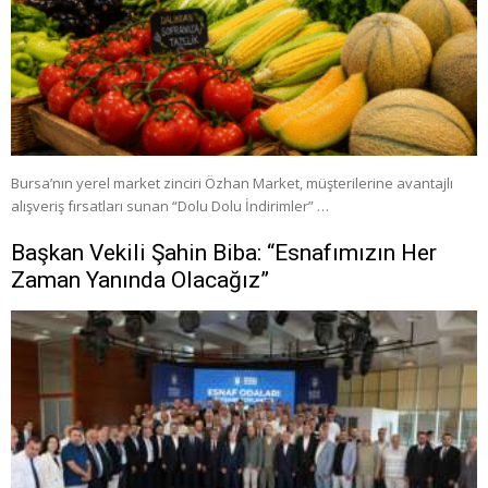
Bursa’nın yerel market zinciri Özhan Market, müşterilerine avantajlı
alışveriş fırsatları sunan “Dolu Dolu İndirimler” …
Başkan Vekili Şahin Biba: “Esnafımızın Her
Zaman Yanında Olacağız”