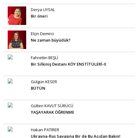
Derya UYSAL
Bir öneri
Elçin Demirci
Ne zaman büyüdük?
Fahrettin BEŞLİ
Bir Silkiniş Destanı KÖY ENSTİTÜLERİ-II
Gülgün KESER
BÜTÜN
Gülten KAVUT SÜRÜCÜ
YAŞAYARAK ÖĞRENME
Hakan PATIRER
Ukrayna-Rus Savaşına Bir de Bu Açıdan Bakın!