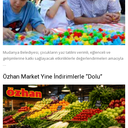
Mudanya Belediyesi, çocukların yaz tatilini verimli, eğlenceli ve
gelişimlerine katkı sağlayacak etkinliklerle değerlendirmeleri amacıyla
…
Özhan Market Yine İndirimlerle “Dolu”