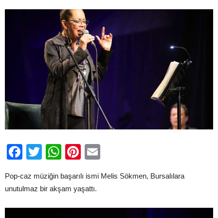
Facebook
Twitter
WhatsApp
Pinterest
Email
Pop-caz müziğin başarılı ismi Melis Sökmen, Bursalılara
unutulmaz bir akşam yaşattı.