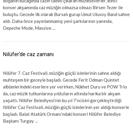
doğanın kucağında cazın tadını çıkaran müzikseverler, ikinci
konser akşamında caz müziğin olmazsa olmazı Birsen Tezer ile
buluştu. Gecede ilk olarak Bursalı gurup Umut Ulusoy Band sahne
aldı. Daha önce yayınlanmamış yeni şarkılarının yanında,
Depeche Mode, Massive …
Nilüfer’de caz zamanı
Nilüfer 7. Caz Festivali, müziğin güçlü isimlerinin sahne aldığı
muhteşem bir geceyle başladı. Gecede Ferit Odman Quintet
albümlerindeki eserlere yer verirken, Nükhet Duru ve POW Trio
da, caz müzik tutkunlarına yıldızların altında harika bir akşam
yaşattı. Nilüfer Belediyesi’nin bu yıl 7’ncisini gerçekleştirdiği
Nilüfer Caz Festivali, müziğin güçlü isimlerinin yer aldığı konserle
başladı. Balat Atatürk Ormanı’ndaki konseri Nilüfer Belediye
Başkanı Turgay …