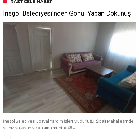
RASTGELE HABER
İnegöl Belediyesi’nden Gönül Yapan Dokunuş
İnegöl Belediyesi Sosyal Yardım İşleri Müdürlüğü, Şipali Mahallesi’nde
yalnız yaşayan ve bakıma muhtaç 68 …