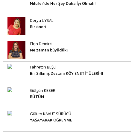
Nilüfer’de Her Şey Daha İyi Olmalı!
Derya UYSAL
Bir öneri
Elçin Demirci
Ne zaman büyüdük?
Fahrettin BEŞLİ
Bir Silkiniş Destanı KÖY ENSTİTÜLERİ-II
Gülgün KESER
BÜTÜN
Gülten KAVUT SÜRÜCÜ
YAŞAYARAK ÖĞRENME