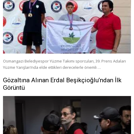
Osmangazi Belediyespor Yüzme Takımı sporcuları, 39. Prens Adaları
Yüzme Yarışları’nda elde ettikleri derecelerle önemli …
Gözaltına Alınan Erdal Beşikçioğlu’ndan İlk
Görüntü