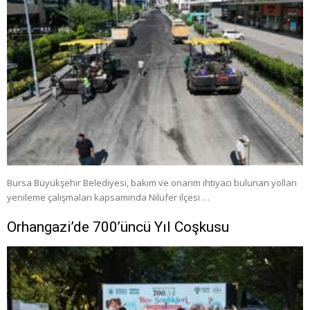
Bursa Büyükşehir Belediyesi, bakım ve onarım ihtiyacı bulunan yolları
yenileme çalışmaları kapsamında Nilüfer ilçesi …
Orhangazi’de 700’üncü Yıl Coşkusu