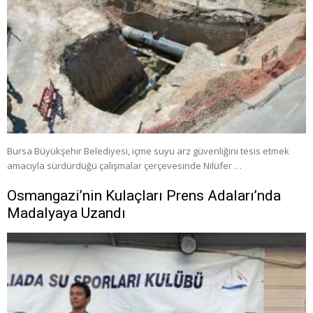
Bursa Büyükşehir Belediyesi, içme suyu arz güvenliğini tesis etmek
amacıyla sürdürdüğü çalışmalar çerçevesinde Nilüfer …
Osmangazi’nin Kulaçları Prens Adaları’nda
Madalyaya Uzandı