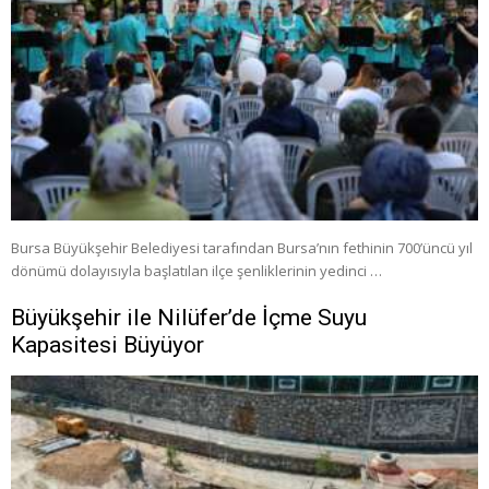
Bursa Büyükşehir Belediyesi tarafından Bursa’nın fethinin 700’üncü yıl
dönümü dolayısıyla başlatılan ilçe şenliklerinin yedinci …
Büyükşehir ile Nilüfer’de İçme Suyu
Kapasitesi Büyüyor