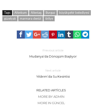
Tags
Altınkum
Altıntaş
Burgaz
büyükşehir belediyesi
güzelyalı
marmara denizi
tirilye
Previous article
Mudanya’da Dönüşüm Başlıyor
Next article
Yıldırım’da Su Kesintisi
RELATED ARTICLES
MORE BY ADMIN
MORE IN GÜNCEL