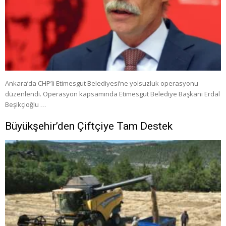
Ankara’da CHP’li Etimesgut Belediyesi’ne yolsuzluk operasyonu
düzenlendi. Operasyon kapsamında Etimesgut Belediye Başkanı Erdal
Beşikçioğlu …
Büyükşehir’den Çiftçiye Tam Destek