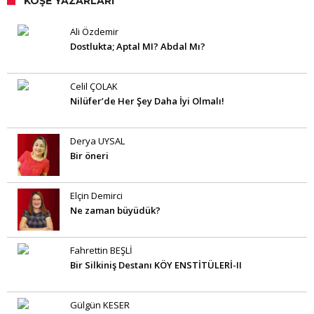
KÖŞE YAZARLARI
Ali Özdemir
Dostlukta; Aptal MI? Abdal Mı?
Celil ÇOLAK
Nilüfer’de Her Şey Daha İyi Olmalı!
Derya UYSAL
Bir öneri
Elçin Demirci
Ne zaman büyüdük?
Fahrettin BEŞLİ
Bir Silkiniş Destanı KÖY ENSTİTÜLERİ-II
Gülgün KESER