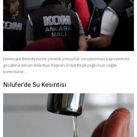
Etimesgut Belediyesi’ne yönelik yolsuzluk soruşturması kapsamında
gözaltına alınan Belediye Başkanı Erdal Beşikçioğlu’nun sağlık
kontrolüne …
Nilüfer’de Su Kesintisi