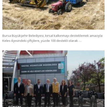
Bursa Büyükşehir Belediyesi, kırsal kalkınmayı desteklemek amacıyla
Keles ilçesindeki çiftçilere, yüzde 100 destekli olarak …