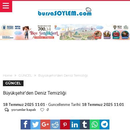
Home
GÜNCEL
Büyükşehir’den Deniz Temizliği
GÜNCEL
Büyükşehir’den Deniz Temizliği
18 Temmuz 2025 11:01
- Guncellenme Tarihi:
18 Temmuz 2025 11:01
Büyükşehir’den
yorumlar kapalı
0
Deniz
Temizliği
için