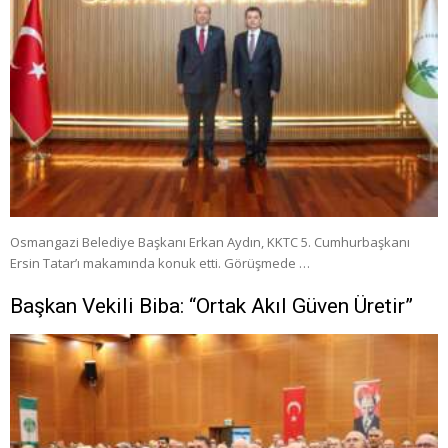
Osmangazi Belediye Başkanı Erkan Aydın, KKTC 5. Cumhurbaşkanı
Ersin Tatar’ı makamında konuk etti. Görüşmede …
Başkan Vekili Biba: “Ortak Akıl Güven Üretir”