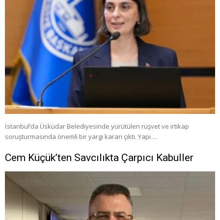
İstanbul’da Üsküdar Belediyesinde yürütülen rüşvet ve irtikap
soruşturmasında önemli bir yargı kararı çıktı. Yapı …
Cem Küçük’ten Savcılıkta Çarpıcı Kabuller