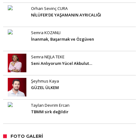
Orhan Sevinç CURA
NİLÜFER’DE YAŞAMANIN AYRICALIĞI
Semra KOZANLI
İnanmak, Başarmak ve Özgüven
Semra NEJLA TEKE
Seni Anlıyorum Yücel Akbulut…
Şeyhmus Kaya
GÜZEL ÜLKEM
Taylan Devrim Ercan
TBMM sirk değildir
FOTO GALERI