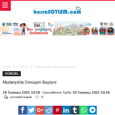
Home
GÜNCEL
Mudanya’da Dönüşüm Başlıyor
GÜNCEL
Mudanya’da Dönüşüm Başlıyor
18 Temmuz 2025 10:18
- Guncellenme Tarihi:
18 Temmuz 2025 10:18
Mudanya’da
yorumlar kapalı
0
Dönüşüm
Başlıyor
için