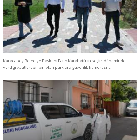
Karacabey Belediye Başkanı Fatih Karabatı’nın seçim döneminde
verdiği vaatlerden biri olan parklara güvenlik kamerası …