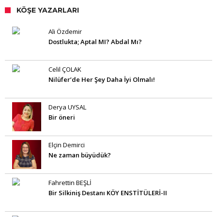
KÖŞE YAZARLARI
Ali Özdemir
Dostlukta; Aptal MI? Abdal Mı?
Celil ÇOLAK
Nilüfer’de Her Şey Daha İyi Olmalı!
Derya UYSAL
Bir öneri
Elçin Demirci
Ne zaman büyüdük?
Fahrettin BEŞLİ
Bir Silkiniş Destanı KÖY ENSTİTÜLERİ-II