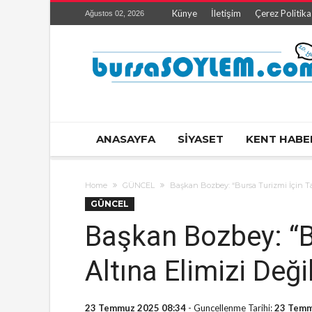
Künye
İletişim
Çerez Politika
Ağustos 02, 2026
ANASAYFA
SİYASET
KENT HABE
Home
GÜNCEL
Başkan Bozbey: “Bursa Turizmi İçin Ta
GÜNCEL
Başkan Bozbey: “B
Altına Elimizi Değ
23 Temmuz 2025 08:34
- Guncellenme Tarihi:
23 Temm