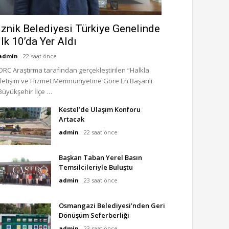
İznik Belediyesi Türkiye Genelinde
İlk 10’da Yer Aldı
admin
22 saat önce
ORC Araştırma tarafından gerçekleştirilen “Halkla
İletişim ve Hizmet Memnuniyetine Göre En Başarılı
Büyükşehir İlçe …
Kestel’de Ulaşım Konforu
Artacak
admin
22 saat önce
Başkan Taban Yerel Basın
Temsilcileriyle Buluştu
admin
23 saat önce
Osmangazi Belediyesi’nden Geri
Dönüşüm Seferberliği
admin
23 saat önce