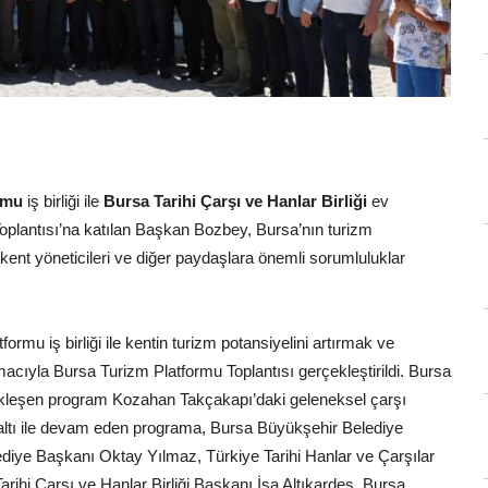
rmu
iş birliği ile
Bursa Tarihi Çarşı ve Hanlar Birliği
ev
oplantısı’na katılan Başkan Bozbey, Bursa’nın turizm
n kent yöneticileri ve diğer paydaşlara önemli sorumluluklar
mu iş birliği ile kentin turizm potansiyelini artırmak ve
acıyla Bursa Turizm Platformu Toplantısı gerçekleştirildi. Bursa
erçekleşen program Kozahan Takçakapı’daki geleneksel çarşı
altı ile devam eden programa, Bursa Büyükşehir Belediye
diye Başkanı Oktay Yılmaz, Türkiye Tarihi Hanlar ve Çarşılar
hi Çarşı ve Hanlar Birliği Başkanı İsa Altıkardeş, Bursa