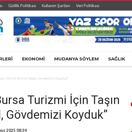
sı
Gizlilik Politikası
Kullanım Şartları
Veri Politikası
RLERİ
EKONOMİ
MUDANYA SÖYLEM
SAĞLIK
şın Altına Elimizi Değil, Gövdemizi Koyduk”
ursa Turizmi İçin Taşın
il, Gövdemizi Koyduk”
uz 2025 08:34