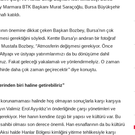
y Marmara BTK Başkanı Murat Saraçoğlu, Bursa Büyükşehir
fı katıldı.
asının önemine dikkat çeken Başkan Bozbey, Bursa’nın çok
mesi gerektiğini söyledi. Kentte Bursa’yı andıran bir fotoğraf
an Mustafa Bozbey, ‘’Atmosferin değişmesi gerekiyor. Önce
 Altyapı ve üstyapı yatırımlarımızı da bu dönüşüme dahil
ruz. Fakat geleceği yakalamalı ve yönlendirmeliyiz. O zaman
hirde daha çok zaman geçirecektir’’ diye konuştu.
rinden biri haline getirebiliriz’’
’nin korunamaması halinde hoş olmayan sonuçlarla karşı karşıya
yın Valimiz Erol Ayyıldız’ın önderliğinde çarşı yönetimleri ve
gerekiyor. Her hanın kendine özgü bir yapısı ve kültürü var. Bu
 sahibi olması son derece önemli. Han esnaflarının da bu kültürü
ksi halde Hanlar Bölgesi kimliğini yitirme tehlikesiyle karşı