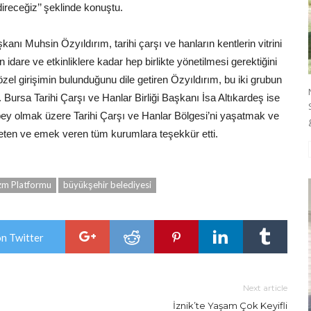
direceğiz’’ şeklinde konuştu.
nı Muhsin Özyıldırım, tarihi çarşı ve hanların kentlerin vitrini
 idare ve etkinliklere kadar hep birlikte yönetilmesi gerektiğini
el girişimin bulunduğunu dile getiren Özyıldırım, bu iki grubun
ti. Bursa Tarihi Çarşı ve Hanlar Birliği Başkanı İsa Altıkardeş ise
y olmak üzere Tarihi Çarşı ve Hanlar Bölgesi’ni yaşatmak ve
üreten ve emek veren tüm kurumlara teşekkür etti.
zm Platformu
büyükşehir belediyesi
on Twitter
Next article
n
İznik’te Yaşam Çok Keyifli