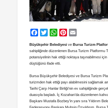
Facebook
Twitter
WhatsApp
Pinterest
Email
Büyükşehir Belediyesi
ve
Bursa Turizm Platfo
sahipliğinde düzenlenen Bursa Turizm Platformu T
potansiyelinin hak ettiği noktaya taşınabilmesi içi
düştüğünü ifade etti.
Bursa Büyükşehir Belediyesi ve Bursa Turizm Platfor
turizmden hak ettiği payı alabilmesini sağlamak am
Tarihi Çarşı Hanlar Birliği’nin ev sahipliğinde g
duasıyla başladı. İç Kozahan’da düzenlenen kahv
Başkanı Mustafa Bozbey’in yanı sıra Yıldırım Bele
Federasyonu Başkanı Muhsin Özyıldırım, Bursa Tari