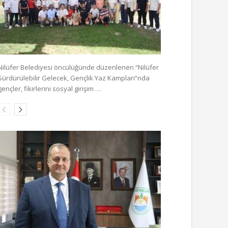
Nilüfer Belediyesi öncülüğünde düzenlenen “Nilüfer
Sürdürülebilir Gelecek, Gençlik Yaz Kampları”nda
gençler, fikirlerini sosyal girişim …