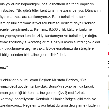
riş yollarının kapandığını, bazı esnafların ise tarihi yapıların
n Bozbey, ‘’Bu görüntüler kent turizmine zarar veriyor. Dünyanın
yle manzaralara rastlamıyoruz. Batılı turistleri bu tarz
 gelirini artırmak istiyorsak bilimsel verilere dayalı şekilde
jeler geliştirmeliyiz. Kentimiz 8.500 yıllık kültürel birikime
ma yapmıyorsa kendimizi iyi tanıtamıyor ve turistler için doğru
mak zorundayız. Arkadaşlarımız bir yılı aşkın süredir çok ciddi
artık uygulamaya geçme vakti. Bölge esnafımızı da süreçlere
ölgelerinden biri haline getirebiliriz’’ dedi.
ğiz’’
rlı olduklarını vurgulayan Başkan Mustafa Bozbey, ‘’Biz
elimizi değil gövdemizi koyduk. Bursa’yı sokaklarında birçok
i zaman geçirdiği bir kent haline getireceğiz. Şimdi 1.4 olan
armayı hedefliyoruz. Kentimizin Hanlar Bölgesi gibi tarihi ve
azandıracağız. Reçetemiz acı fakat durumu değiştirmek bizlerin