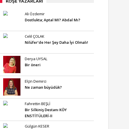
KÖŞE YAZARLARI
Ali Özdemir
Dostlukta; Aptal MI? Abdal Mı?
Celil ÇOLAK
Nilüfer’de Her Şey Daha İyi Olmalı!
Derya UYSAL
Bir öneri
Elçin Demirci
Ne zaman büyüdük?
Fahrettin BEŞLİ
Bir Silkiniş Destanı KÖY
ENSTİTÜLERİ-II
Gülgün KESER