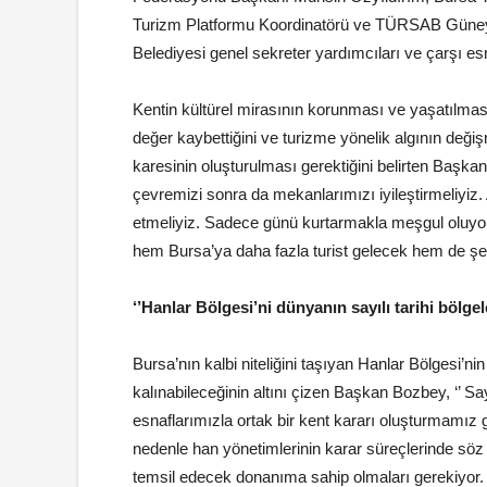
Turizm Platformu Koordinatörü ve TÜRSAB Güne
Belediyesi genel sekreter yardımcıları ve çarşı esna
Kentin kültürel mirasının korunması ve yaşatılm
değer kaybettiğini ve turizme yönelik algının değiş
karesinin oluşturulması gerektiğini belirten Başk
çevremizi sonra da mekanlarımızı iyileştirmeliyiz.
etmeliyiz. Sadece günü kurtarmakla meşgul oluyo
hem Bursa’ya daha fazla turist gelecek hem de şe
‘’Hanlar Bölgesi’ni dünyanın sayılı tarihi bölgele
Bursa’nın kalbi niteliğini taşıyan Hanlar Bölgesi
kalınabileceğinin altını çizen Başkan Bozbey, ‘’ Sa
esnaflarımızla ortak bir kent kararı oluşturmamız 
nedenle han yönetimlerinin karar süreçlerinde söz
temsil edecek donanıma sahip olmaları gerekiyor. A