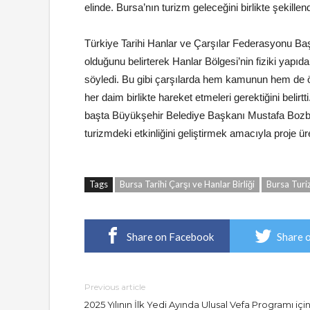
elinde. Bursa’nın turizm geleceğini birlikte şekillen
Türkiye Tarihi Hanlar ve Çarşılar Federasyonu Başka
olduğunu belirterek Hanlar Bölgesi’nin fiziki yapıdan
söyledi. Bu gibi çarşılarda hem kamunun hem de öz
her daim birlikte hareket etmeleri gerektiğini belirt
başta Büyükşehir Belediye Başkanı Mustafa Bozbe
turizmdeki etkinliğini geliştirmek amacıyla proje 
Tags
Bursa Tarihi Çarşı ve Hanlar Birliği
Bursa Turi
Share on Facebook
Share 
Previous article
2025 Yılının İlk Yedi Ayında Ulusal Vefa Programı içi