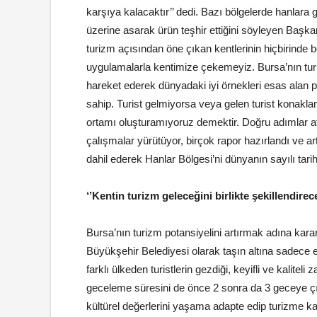
karşıya kalacaktır’’ dedi. Bazı bölgelerde hanlara gi
üzerine asarak ürün teşhir ettiğini söyleyen Başka
turizm açısından öne çıkan kentlerinin hiçbirinde bö
uygulamalarla kentimize çekemeyiz. Bursa’nın turizm
hareket ederek dünyadaki iyi örnekleri esas alan pro
sahip. Turist gelmiyorsa veya gelen turist konakla
ortamı oluşturamıyoruz demektir. Doğru adımlar at
çalışmalar yürütüyor, birçok rapor hazırlandı ve 
dahil ederek Hanlar Bölgesi’ni dünyanın sayılı tarihi b
‘’Kentin turizm geleceğini birlikte şekillendirece
Bursa’nın turizm potansiyelini artırmak adına kara
Büyükşehir Belediyesi olarak taşın altına sadece 
farklı ülkeden turistlerin gezdiği, keyifli ve kalitel
geceleme süresini de önce 2 sonra da 3 geceye çık
kültürel değerlerini yaşama adapte edip turizme k