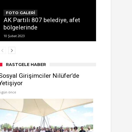
FOTO GALERİ
AK Partili 807 belediye, afet
bölgelerinde
10 Şubat 2023
RASTGELE HABER
Sosyal Girişimciler Nilüfer’de
Yetişiyor
6 gün önce