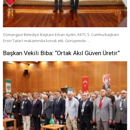
Osmangazi Belediye Başkanı Erkan Aydın, KKTC 5. Cumhurbaşkanı
Ersin Tatar’ı makamında konuk etti. Görüşmede …
Başkan Vekili Biba: “Ortak Akıl Güven Üretir”