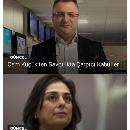
GÜNCEL
Cem Küçük’ten Savcılıkta Çarpıcı Kabuller
GÜNCEL