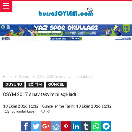
Home
Duyuru
ÖSYM 2017 sınav takvimini açıkladı…
DUYURU
EĞİTİM
GÜNCEL
ÖSYM 2017 sınav takvimini açıkladı…
18 Ekim 2016 11:12
- Guncellenme Tarihi:
18 Ekim 2016 11:12
ÖSYM
yorumlar kapalı
0
2017
sınav
takvimini
açıkladı…