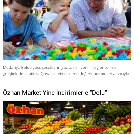
Mudanya Belediyesi, çocukların yaz tatilini verimli, eğlenceli ve
gelişimlerine katkı sağlayacak etkinliklerle değerlendirmeleri amacıyla
…
Özhan Market Yine İndirimlerle “Dolu”