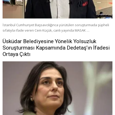
İstanbul Cumhuriyet Başsavcılığınca yürütülen soruşturmada şüpheli
sıfatıyla ifade veren Cem Küçük, canlı yayında MASAK …
Üsküdar Belediyesine Yönelik Yolsuzluk
Soruşturması Kapsamında Dedetaş’ın İfadesi
Ortaya Çıktı