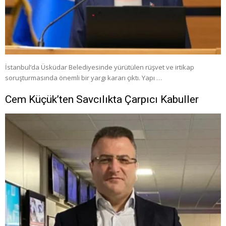
İstanbul’da Üsküdar Belediyesinde yürütülen rüşvet ve irtikap
soruşturmasında önemli bir yargı kararı çıktı. Yapı …
Cem Küçük’ten Savcılıkta Çarpıcı Kabuller