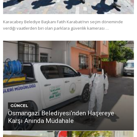
Karacabey Belediye Başkanı Fatih Karabatı’nın seçim döneminde
verdiği vaatlerden biri olan parklara güvenlik kamerası …
GÜNCEL
Osmangazi Belediyesi’nden Haşereye
Karşı Anında Müdahale