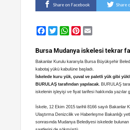
Share on Facebook
Share 
Facebook
Twitter
WhatsApp
Pinterest
Email
Bursa Mudanya iskelesi tekrar fa
Bakanlar Kurulu kararıyla Bursa Büyükşehir Beled
kabotaj yükü kabulüne başladı.
İskelede kuru yük, çuval ve paletli yük gibi yü
BURULAŞ tarafından yapılacak
. BURULAŞ tarafı
iskelenin işleyişi ve fiyat tarifesi hakkında yazılar g
İskele, 12 Ekim 2015 tarihli 8166 sayılı Bakanlar 
Ulaştırma Denizcilik ve Haberleşme Bakanlığı yetki
sonrasında Mudanya Belediyesi iskelede bulunan de
saatlerini de sökmüştü.