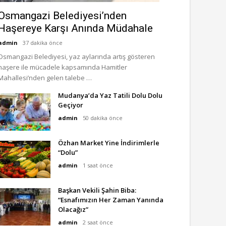
Osmangazi Belediyesi’nden
Haşereye Karşı Anında Müdahale
admin
37 dakika önce
Osmangazi Belediyesi, yaz aylarında artış gösteren
haşere ile mücadele kapsamında Hamitler
Mahallesi’nden gelen talebe …
Mudanya’da Yaz Tatili Dolu Dolu
Geçiyor
admin
50 dakika önce
Özhan Market Yine İndirimlerle
“Dolu”
admin
1 saat önce
Başkan Vekili Şahin Biba:
“Esnafımızın Her Zaman Yanında
Olacağız”
admin
2 saat önce