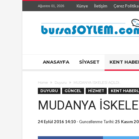
Künye
İletişim
Çerez Politika
Ağustos 01, 2026
ANASAYFA
SİYASET
KENT HABE
Home
Duyuru
MUDANYA İSKELESİ AÇILDI…
DUYURU
GÜNCEL
HİZMET
KENT HABERL
MUDANYA İSKELES
24 Eylül 2016 14:10
- Guncellenme Tarihi:
25 Kasım 20