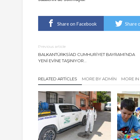
Share on Facebook
Share 
Previous article
BALKANTÜRKSİAD CUMHURİYET BAYRAMI’NDA
YENİ EVİNE TAŞINIYOR…
RELATED ARTICLES
MORE BY ADMIN
MORE IN