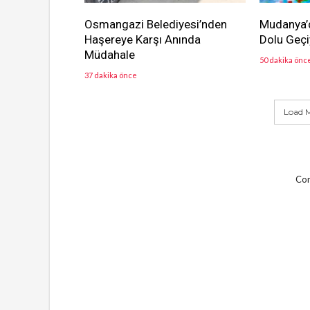
Osmangazi Belediyesi’nden
Mudanya’d
Haşereye Karşı Anında
Dolu Geçi
Müdahale
50 dakika önc
37 dakika önce
Load M
Com