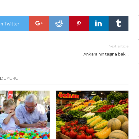
on Twitter
Next article
Ankara’nın taşına bak..!
 DUYURU