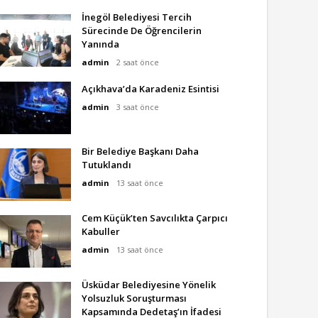
İnegöl Belediyesi Tercih
Sürecinde De Öğrencilerin
Yanında
admin
2 saat önce
Açıkhava’da Karadeniz Esintisi
admin
3 saat önce
Bir Belediye Başkanı Daha
Tutuklandı
admin
13 saat önce
Cem Küçük’ten Savcılıkta Çarpıcı
Kabuller
admin
13 saat önce
Üsküdar Belediyesine Yönelik
Yolsuzluk Soruşturması
Kapsamında Dedetaş’ın İfadesi