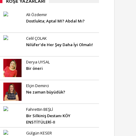
KÖŞE YAZARLARI
Ali Özdemir
Dostlukta; Aptal MI? Abdal Mı?
Celil ÇOLAK
Nilüfer’de Her Şey Daha İyi Olmalı!
Derya UYSAL
Bir öneri
Elçin Demirci
Ne zaman büyüdük?
Fahrettin BEŞLİ
Bir Silkiniş Destanı KÖY
ENSTİTÜLERİ-II
Gülgün KESER