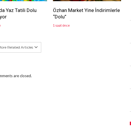
a Yaz Tatili Dolu
Özhan Market Yine İndirimlerle
yor
“Dolu”
e
1 saat önce
ore Related Articles
ments are closed.