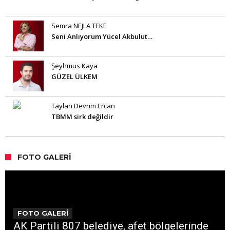
Semra NEJLA TEKE
Seni Anlıyorum Yücel Akbulut…
Şeyhmus Kaya
GÜZEL ÜLKEM
Taylan Devrim Ercan
TBMM sirk değildir
FOTO GALERI
FOTO GALERİ
AK Partili 807 belediye, afet bölgelerinde