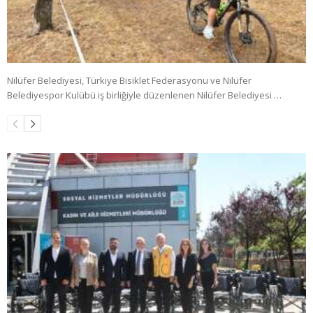
Nilüfer Belediyesi, Türkiye Bisiklet Federasyonu ve Nilüfer
Belediyespor Kulübü iş birliğiyle düzenlenen Nilüfer Belediyesi …