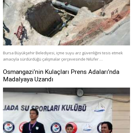
Bursa Büyükşehir Belediyesi, içme suyu arz güvenliğini tesis etmek
amacıyla sürdürdüğü çalışmalar çerçevesinde Nilüfer …
Osmangazi’nin Kulaçları Prens Adaları’nda
Madalyaya Uzandı