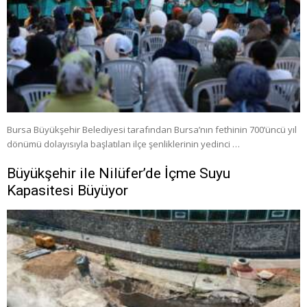
Bursa Büyükşehir Belediyesi tarafından Bursa’nın fethinin 700’üncü yıl
dönümü dolayısıyla başlatılan ilçe şenliklerinin yedinci …
Büyükşehir ile Nilüfer’de İçme Suyu
Kapasitesi Büyüyor