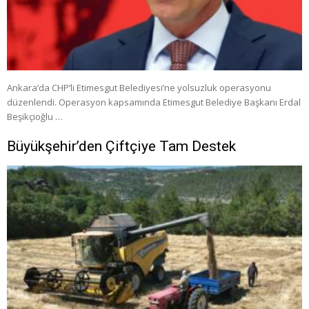
Ankara’da CHP’li Etimesgut Belediyesi’ne yolsuzluk operasyonu
düzenlendi. Operasyon kapsamında Etimesgut Belediye Başkanı Erdal
Beşikçioğlu …
Büyükşehir’den Çiftçiye Tam Destek