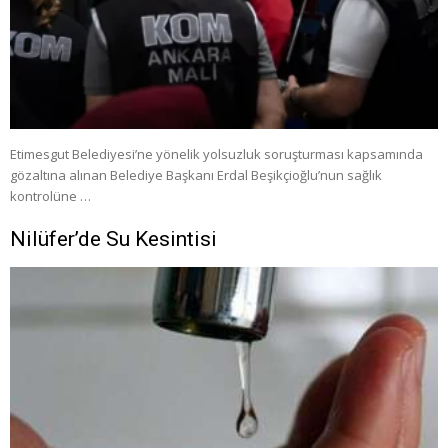
Etimesgut Belediyesi’ne yönelik yolsuzluk soruşturması kapsamında
gözaltına alınan Belediye Başkanı Erdal Beşikçioğlu’nun sağlık
kontrolüne …
Nilüfer’de Su Kesintisi