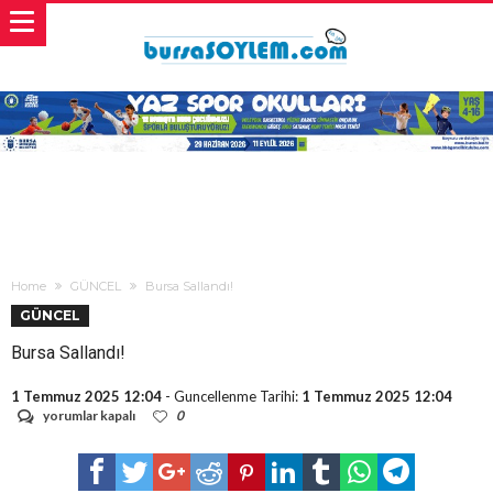
Home
GÜNCEL
Bursa Sallandı!
GÜNCEL
Bursa Sallandı!
1 Temmuz 2025 12:04
- Guncellenme Tarihi:
1 Temmuz 2025 12:04
Bursa
yorumlar kapalı
0
Sallandı!
için