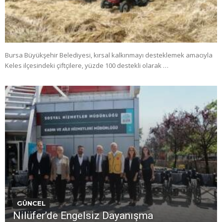
Bursa Büyükşehir Belediyesi, kırsal kalkınmayı desteklemek amacıyla
Keles ilçesindeki çiftçilere, yüzde 100 destekli olarak …
GÜNCEL
Nilüfer’de Engelsiz Dayanışma