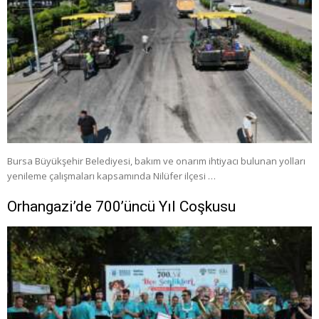
Bursa Büyükşehir Belediyesi, bakım ve onarım ihtiyacı bulunan yolları
yenileme çalışmaları kapsamında Nilüfer ilçesi …
Orhangazi’de 700’üncü Yıl Coşkusu