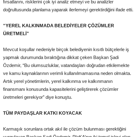
fırsatlarını, risklerini çok iyi analiz etmeyi ve bu analizler
doğrultusunda planlama yaparak ilerlemeyi gerektirdiğini ifade etti.
“YEREL KALKINMADA BELEDİYELER ÇÖZÜMLER
ÜRETMELİ”
Mevcut koşullar nedeniyle birçok belediyenin kısıtlı bütçelerle iş
yapmak durumunda bıraktığına dikkat çeken Başkan Şadi
Özdemir, “Bu olumsuzluklar, vatandaşları doğrudan etkilemekte
ve kamu kaynaklarının verimli kullanılmamasına neden olmakta.
Artık yerel yönetimlerin, yerel kalkınma ve kalkınmanın
finansmanı konusunda kapasitelerini geliştirerek çözümler
üretmeleri gerekiyor” diye konuştu.
TÜM PAYDAŞLAR KATKI KOYACAK
Karmaşık sorunlara ortak akıl ile çözüm bulunması gerektiğini
vurgulayan Başkan Şadi Özdemir, PlaKA’nın iki temel işlevi olan