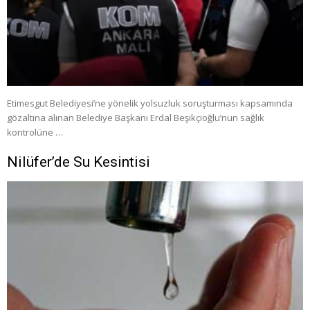
Etimesgut Belediyesi’ne yönelik yolsuzluk soruşturması kapsamında
gözaltına alınan Belediye Başkanı Erdal Beşikçioğlu’nun sağlık
kontrolüne …
Nilüfer’de Su Kesintisi