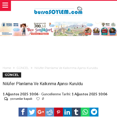
Home
GÜNCEL
Nilüfer Planlama Ve Kalkınma Ajansı Kuruldu
GÜNCEL
Nilüfer Planlama Ve Kalkınma Ajansı Kuruldu
1 Ağustos 2025 10:06
- Guncellenme Tarihi:
1 Ağustos 2025 10:06
Nilüfer
yorumlar kapalı
0
Planlama
Ve
Kalkınma
Ajansı