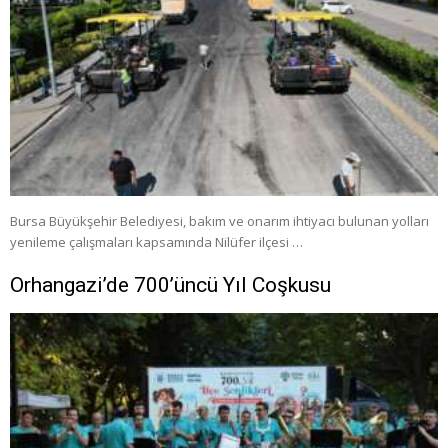
Bursa Büyükşehir Belediyesi, bakım ve onarım ihtiyacı bulunan yolları
yenileme çalışmaları kapsamında Nilüfer ilçesi …
Orhangazi’de 700’üncü Yıl Coşkusu