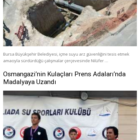
Bursa Büyükşehir Belediyesi, içme suyu arz güvenliğini tesis etmek
amacıyla sürdürdüğü çalışmalar çerçevesinde Nilüfer …
Osmangazi’nin Kulaçları Prens Adaları’nda
Madalyaya Uzandı