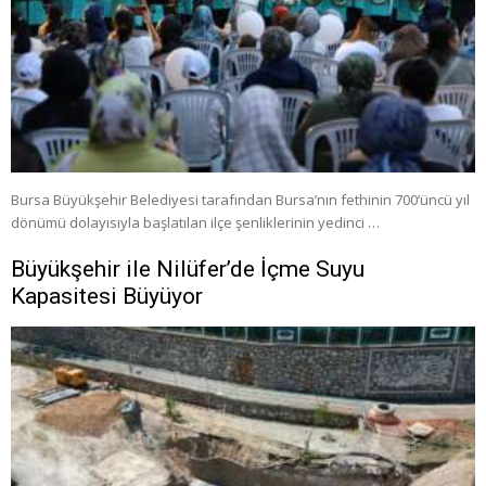
Bursa Büyükşehir Belediyesi tarafından Bursa’nın fethinin 700’üncü yıl
dönümü dolayısıyla başlatılan ilçe şenliklerinin yedinci …
Büyükşehir ile Nilüfer’de İçme Suyu
Kapasitesi Büyüyor