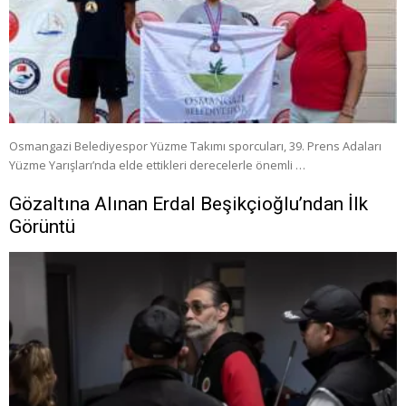
Osmangazi Belediyespor Yüzme Takımı sporcuları, 39. Prens Adaları
Yüzme Yarışları’nda elde ettikleri derecelerle önemli …
Gözaltına Alınan Erdal Beşikçioğlu’ndan İlk
Görüntü