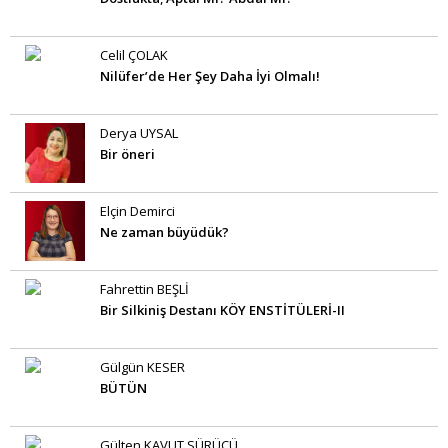
Celil ÇOLAK
Nilüfer’de Her Şey Daha İyi Olmalı!
Derya UYSAL
Bir öneri
Elçin Demirci
Ne zaman büyüdük?
Fahrettin BEŞLİ
Bir Silkiniş Destanı KÖY ENSTİTÜLERİ-II
Gülgün KESER
BÜTÜN
Gülten KAVUT SÜRÜCÜ