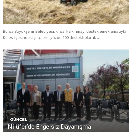
Bursa Büyükşehir Belediyesi, kırsal kalkınmayı desteklemek amacıyla
Keles ilçesindeki çiftçilere, yüzde 100 destekli olarak …
GÜNCEL
Nilüfer’de Engelsiz Dayanışma