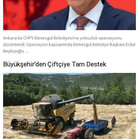
Ankara’da CHP’li Etimesgut Belediyesi’ne yolsuzluk operasyonu
düzenlendi. Operasyon kapsamında Etimesgut Belediye Başkanı Erdal
Beşikçioğlu …
Büyükşehir’den Çiftçiye Tam Destek