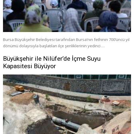
Bursa Büyükşehir Belediyesi tarafından Bursa’nın fethinin 700’üncü yıl
dönümü dolayısıyla başlatılan ilçe şenliklerinin yedinci …
Büyükşehir ile Nilüfer’de İçme Suyu
Kapasitesi Büyüyor