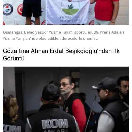
Osmangazi Belediyespor Yüzme Takımı sporcuları, 39. Prens Adaları
Yüzme Yarışları’nda elde ettikleri derecelerle önemli …
Gözaltına Alınan Erdal Beşikçioğlu’ndan İlk
Görüntü