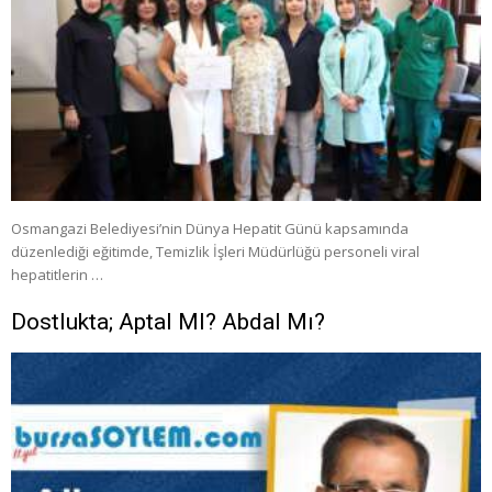
Osmangazi Belediyesi’nin Dünya Hepatit Günü kapsamında
düzenlediği eğitimde, Temizlik İşleri Müdürlüğü personeli viral
hepatitlerin …
Dostlukta; Aptal MI? Abdal Mı?