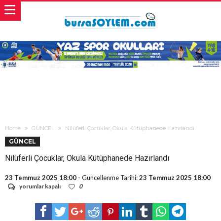
Home
GÜNCEL
Nilüferli Çocuklar, Okula Kütüphanede Hazırlandı
GÜNCEL
Nilüferli Çocuklar, Okula Kütüphanede Hazırlandı
23 Temmuz 2025 18:00
- Guncellenme Tarihi:
23 Temmuz 2025 18:00
Nilüferli
yorumlar kapalı
0
Çocuklar,
Okula
Kütüphanede
Hazırlandı