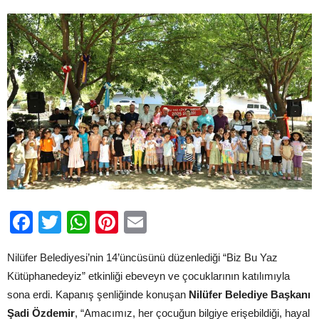
için
Facebook
Twitter
WhatsApp
Pinterest
Email
Nilüfer Belediyesi’nin 14’üncüsünü düzenlediği “Biz Bu Yaz
Kütüphanedeyiz” etkinliği ebeveyn ve çocuklarının katılımıyla
sona erdi. Kapanış şenliğinde konuşan
Nilüfer Belediye Başkanı
Şadi Özdemir
, “Amacımız, her çocuğun bilgiye erişebildiği, hayal