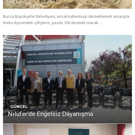
Bursa Büyükşehir Belediyesi, kırsal kalkınmayı desteklemek amacıyla
Keles ilçesindeki çiftçilere, yüzde 100 destekli olarak …
GÜNCEL
Nilüfer’de Engelsiz Dayanışma