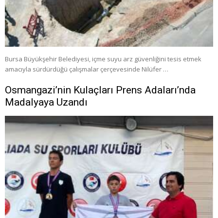
Bursa Büyükşehir Belediyesi, içme suyu arz güvenliğini tesis etmek
amacıyla sürdürdüğü çalışmalar çerçevesinde Nilüfer …
Osmangazi’nin Kulaçları Prens Adaları’nda
Madalyaya Uzandı