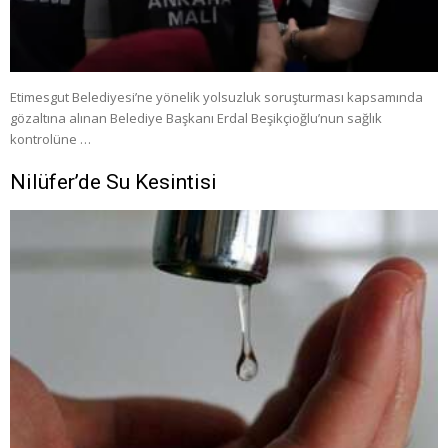
Etimesgut Belediyesi’ne yönelik yolsuzluk soruşturması kapsamında
gözaltına alınan Belediye Başkanı Erdal Beşikçioğlu’nun sağlık
kontrolüne …
Nilüfer’de Su Kesintisi