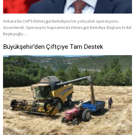
Ankara’da CHP’li Etimesgut Belediyesi’ne yolsuzluk operasyonu
düzenlendi. Operasyon kapsamında Etimesgut Belediye Başkanı Erdal
Beşikçioğlu …
Büyükşehir’den Çiftçiye Tam Destek