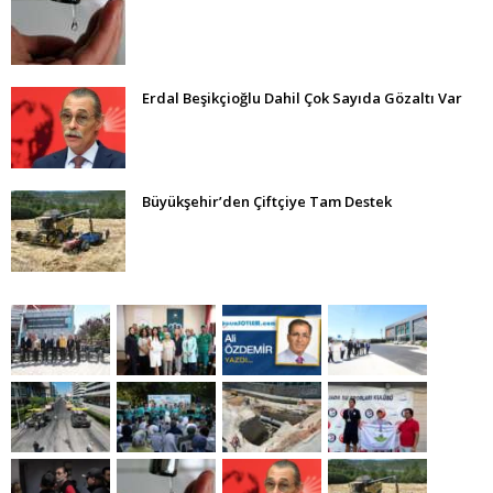
Erdal Beşikçioğlu Dahil Çok Sayıda Gözaltı Var
Büyükşehir’den Çiftçiye Tam Destek