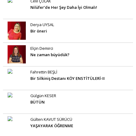
Celil ÇOLAK
Nilüfer’de Her Şey Daha İyi Olmalı!
Derya UYSAL
Bir öneri
Elçin Demirci
Ne zaman büyüdük?
Fahrettin BEŞLİ
Bir Silkiniş Destanı KÖY ENSTİTÜLERİ-II
Gülgün KESER
BÜTÜN
Gülten KAVUT SÜRÜCÜ
YAŞAYARAK ÖĞRENME