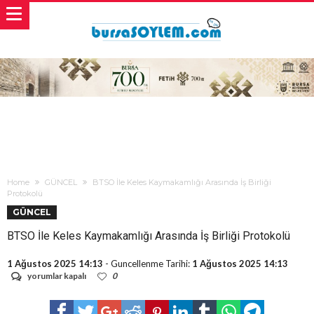
Home
GÜNCEL
BTSO İle Keles Kaymakamlığı Arasında İş Birliği
Protokolü
GÜNCEL
BTSO İle Keles Kaymakamlığı Arasında İş Birliği Protokolü
1 Ağustos 2025 14:13
- Guncellenme Tarihi:
1 Ağustos 2025 14:13
BTSO
yorumlar kapalı
0
İle
Keles
Kaymakamlığı