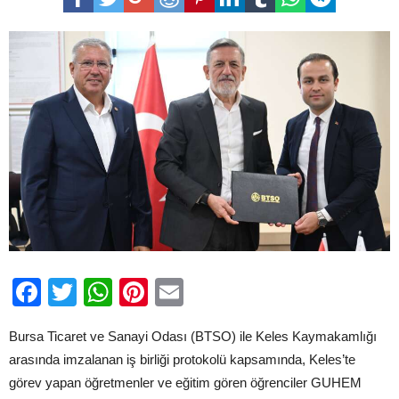
Arasında
İş
Birliği
Protokolü
için
Facebook
Twitter
WhatsApp
Pinterest
Email
Bursa Ticaret ve Sanayi Odası (BTSO) ile Keles Kaymakamlığı
arasında imzalanan iş birliği protokolü kapsamında, Keles’te
görev yapan öğretmenler ve eğitim gören öğrenciler GUHEM