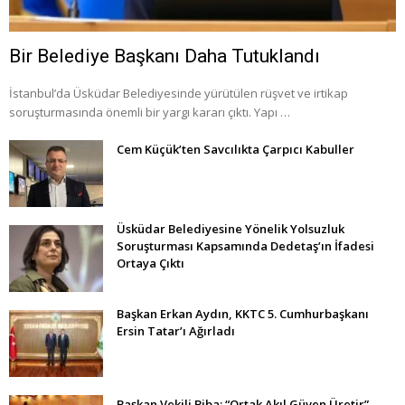
Bir Belediye Başkanı Daha Tutuklandı
İstanbul’da Üsküdar Belediyesinde yürütülen rüşvet ve irtikap
soruşturmasında önemli bir yargı kararı çıktı. Yapı …
Cem Küçük’ten Savcılıkta Çarpıcı Kabuller
Üsküdar Belediyesine Yönelik Yolsuzluk
Soruşturması Kapsamında Dedetaş’ın İfadesi
Ortaya Çıktı
Başkan Erkan Aydın, KKTC 5. Cumhurbaşkanı
Ersin Tatar’ı Ağırladı
Başkan Vekili Biba: “Ortak Akıl Güven Üretir”