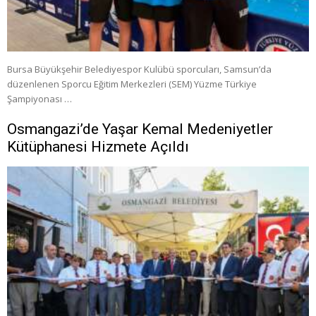
Bursa Büyükşehir Belediyespor Kulübü sporcuları, Samsun’da
düzenlenen Sporcu Eğitim Merkezleri (SEM) Yüzme Türkiye
Şampiyonası …
Osmangazi’de Yaşar Kemal Medeniyetler
Kütüphanesi Hizmete Açıldı