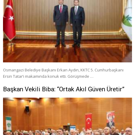
Osmangazi Belediye Başkanı Erkan Aydın, KKTC 5. Cumhurbaşkanı
Ersin Tatar’ı makamında konuk etti. Görüşmede …
Başkan Vekili Biba: “Ortak Akıl Güven Üretir”