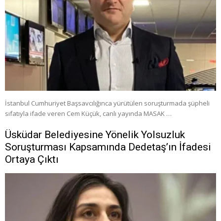
İstanbul Cumhuriyet Başsavcılığınca yürütülen soruşturmada şüpheli
sıfatıyla ifade veren Cem Küçük, canlı yayında MASAK …
Üsküdar Belediyesine Yönelik Yolsuzluk
Soruşturması Kapsamında Dedetaş’ın İfadesi
Ortaya Çıktı