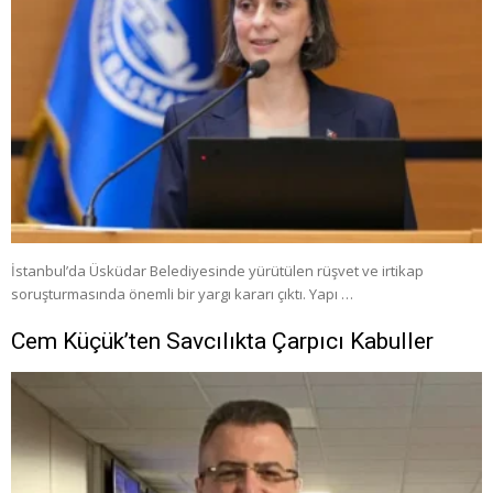
İstanbul’da Üsküdar Belediyesinde yürütülen rüşvet ve irtikap
soruşturmasında önemli bir yargı kararı çıktı. Yapı …
Cem Küçük’ten Savcılıkta Çarpıcı Kabuller