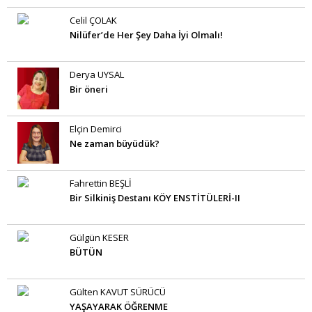
Celil ÇOLAK
Nilüfer’de Her Şey Daha İyi Olmalı!
Derya UYSAL
Bir öneri
Elçin Demirci
Ne zaman büyüdük?
Fahrettin BEŞLİ
Bir Silkiniş Destanı KÖY ENSTİTÜLERİ-II
Gülgün KESER
BÜTÜN
Gülten KAVUT SÜRÜCÜ
YAŞAYARAK ÖĞRENME