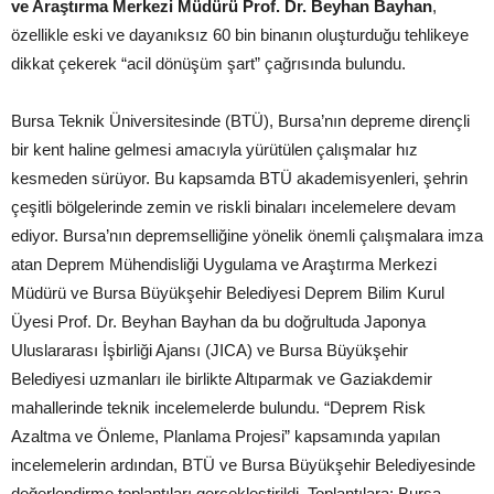
ve Araştırma Merkezi Müdürü Prof. Dr. Beyhan Bayhan
,
özellikle eski ve dayanıksız 60 bin binanın oluşturduğu tehlikeye
dikkat çekerek “acil dönüşüm şart” çağrısında bulundu.
Bursa Teknik Üniversitesinde (BTÜ), Bursa’nın depreme dirençli
bir kent haline gelmesi amacıyla yürütülen çalışmalar hız
kesmeden sürüyor. Bu kapsamda BTÜ akademisyenleri, şehrin
çeşitli bölgelerinde zemin ve riskli binaları incelemelere devam
ediyor. Bursa’nın depremselliğine yönelik önemli çalışmalara imza
atan Deprem Mühendisliği Uygulama ve Araştırma Merkezi
Müdürü ve Bursa Büyükşehir Belediyesi Deprem Bilim Kurul
Üyesi Prof. Dr. Beyhan Bayhan da bu doğrultuda Japonya
Uluslararası İşbirliği Ajansı (JICA) ve Bursa Büyükşehir
Belediyesi uzmanları ile birlikte Altıparmak ve Gaziakdemir
mahallerinde teknik incelemelerde bulundu. “Deprem Risk
Azaltma ve Önleme, Planlama Projesi” kapsamında yapılan
incelemelerin ardından, BTÜ ve Bursa Büyükşehir Belediyesinde
değerlendirme toplantıları gerçekleştirildi. Toplantılara; Bursa