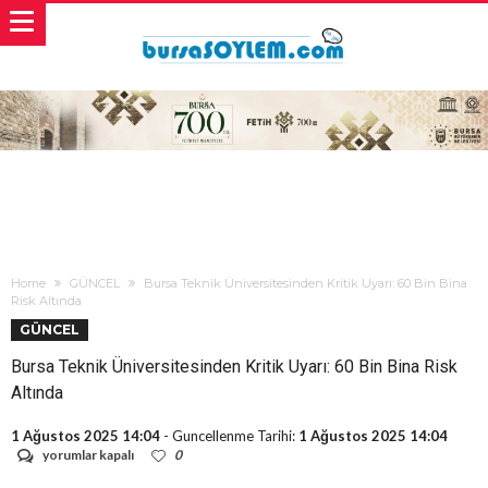
Home
GÜNCEL
Bursa Teknik Üniversitesinden Kritik Uyarı: 60 Bin Bina
Risk Altında
GÜNCEL
Bursa Teknik Üniversitesinden Kritik Uyarı: 60 Bin Bina Risk
Altında
1 Ağustos 2025 14:04
- Guncellenme Tarihi:
1 Ağustos 2025 14:04
Bursa
yorumlar kapalı
0
Teknik