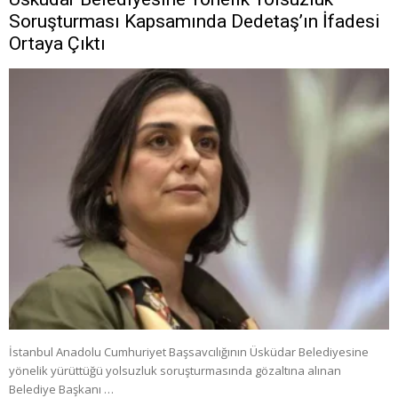
Soruşturması Kapsamında Dedetaş’ın İfadesi
Ortaya Çıktı
İstanbul Anadolu Cumhuriyet Başsavcılığının Üsküdar Belediyesine
yönelik yürüttüğü yolsuzluk soruşturmasında gözaltına alınan
Belediye Başkanı …