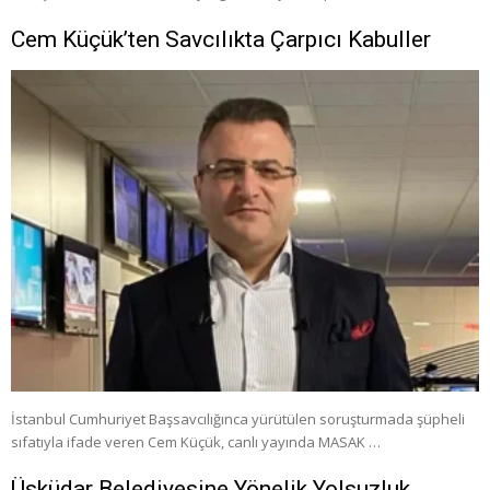
Cem Küçük’ten Savcılıkta Çarpıcı Kabuller
İstanbul Cumhuriyet Başsavcılığınca yürütülen soruşturmada şüpheli
sıfatıyla ifade veren Cem Küçük, canlı yayında MASAK …
Üsküdar Belediyesine Yönelik Yolsuzluk