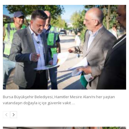
Bursa Büyükşehir Belediyesi, Hamitler Mesire Alanı’nı her yaştan
vatandaşın doğayla iç içe güvenle vakit …