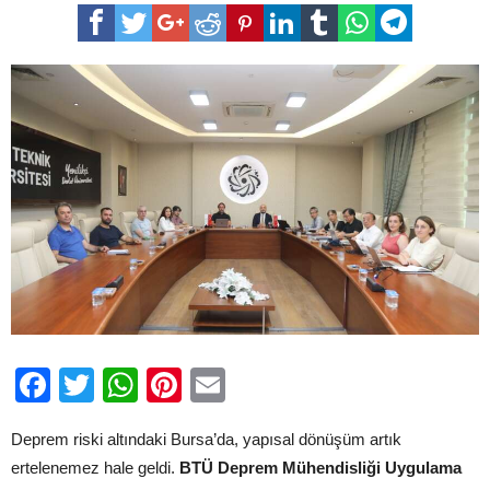
Üniversitesinden
Kritik
Uyarı:
60
Bin
Bina
Risk
Altında
için
Facebook
Twitter
WhatsApp
Pinterest
Email
Deprem riski altındaki Bursa’da, yapısal dönüşüm artık
ertelenemez hale geldi.
BTÜ Deprem Mühendisliği Uygulama