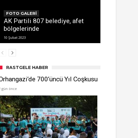
FOTO GALERİ
AK Partili 807 belediye, afet
bölgelerinde
10 Şubat 2023
RASTGELE HABER
Orhangazi’de 700’üncü Yıl Coşkusu
2 gün önce