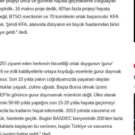
er projeyi umut ve güvenle hayata geçirdiklerini vurgulayan
irdik. 16 makro proje dedik, 60’tan fazla projeyi hayata
eğil, BTSO meclisinin ve 70 komitenin ortak başarısıdır. KFA
aldık. Şimdi KFA, alanında dünyanın en büyük fuarlarından birisi
 geldi.” dedi.
5’i ziyaret eden herkesin hissettiği ortak duygunun ‘gurur’
 ve milli kabiliyetlerle ortaya koyduğu eserlerle gurur duymak
sur. Son 10 yılda yakın coğrafyamızda yaşanan olayları
rluklar yaşadı, zulme uğradı. Başta Bursa olmak üzere
IDEF’te görünce gurur duymamak mümkün değil. Ülke olarak
nin 50-60 yılda yaptığını son 15-20 yılda hayata geçirmeyi
zda bu kadarını hayal edemedik. 2013 yılında savunma ve
rdük, harekete geçtik. Bugün BASDEC bünyesinde 200’den fazla
zorluklarla başlayan bu serüven, bugün Türkiye ve savunma
 üyeleri haline geldi.” dedi.