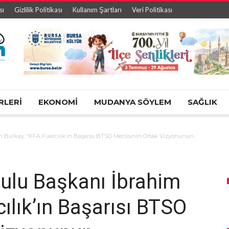
sı
Gizlilik Politikası
Kullanım Şartları
Veri Politikası
RLERİ
EKONOMİ
MUDANYA SÖYLEM
SAĞLIK
Burkay: “KFA Fuarcılık’ın Başarısı BTSO Meclisinin Ortak Vizyonunun
ulu Başkanı İbrahim
ılık’ın Başarısı BTSO