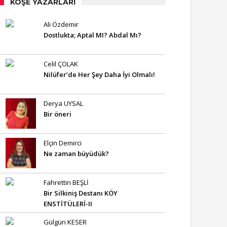
KÖŞE YAZARLARI
Ali Özdemir
Dostlukta; Aptal MI? Abdal Mı?
Celil ÇOLAK
Nilüfer’de Her Şey Daha İyi Olmalı!
Derya UYSAL
Bir öneri
Elçin Demirci
Ne zaman büyüdük?
Fahrettin BEŞLİ
Bir Silkiniş Destanı KÖY
ENSTİTÜLERİ-II
Gülgün KESER