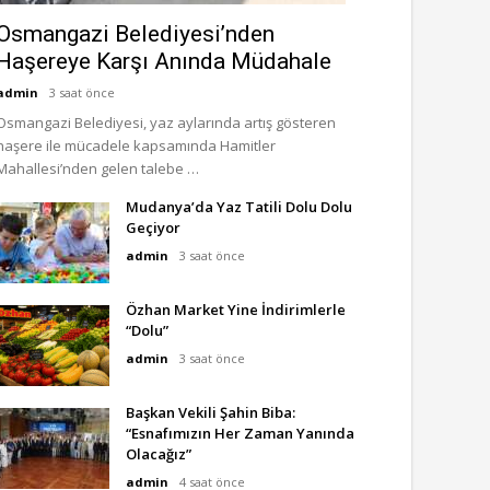
Osmangazi Belediyesi’nden
Haşereye Karşı Anında Müdahale
admin
3 saat önce
Osmangazi Belediyesi, yaz aylarında artış gösteren
haşere ile mücadele kapsamında Hamitler
Mahallesi’nden gelen talebe …
Mudanya’da Yaz Tatili Dolu Dolu
Geçiyor
admin
3 saat önce
Özhan Market Yine İndirimlerle
“Dolu”
admin
3 saat önce
Başkan Vekili Şahin Biba:
“Esnafımızın Her Zaman Yanında
Olacağız”
admin
4 saat önce