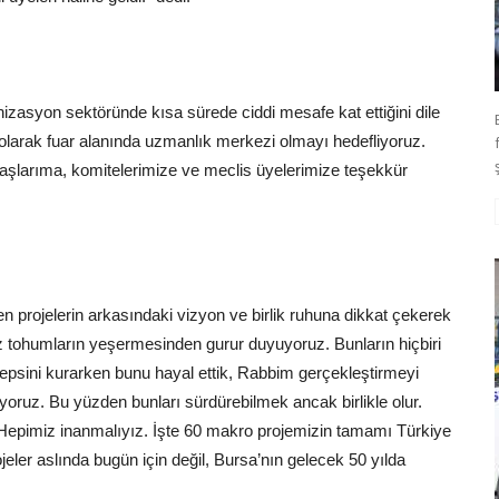
nizasyon sektöründe kısa sürede ciddi mesafe kat ettiğini dile
olarak fuar alanında uzmanlık merkezi olmayı hedefliyoruz.
daşlarıma, komitelerimize ve meclis üyelerimize teşekkür
n projelerin arkasındaki vizyon ve birlik ruhuna dikkat çekerek
z tohumların yeşermesinden gurur duyuyoruz. Bunların hiçbiri
sini kurarken bunu hayal ettik, Rabbim gerçekleştirmeyi
iliyoruz. Bu yüzden bunları sürdürebilmek ancak birlikle olur.
 Hepimiz inanmalıyız. İşte 60 makro projemizin tamamı Türkiye
ojeler aslında bugün için değil, Bursa’nın gelecek 50 yılda