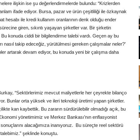
elere ilişkin ise şu değerlendirmelerde bulundu: “Krizlerden
nlam ifade ediyor. Bursa, pazar ve ürün çeşitliliği ile özkaynak
vduat hesabı ile kredi kullanım oranlarının denk olduğu ender
ürecine giren, sıkıntı yaşayan şirketler var. Bir şirketin
 Bu konuda ciddi bir bilgilendirme talebi vardı. Geçen ay bu
rı nasıl takip edeceğiz, yürütülmesi gereken çalışmalar neler?’
epler artarak devam ediyor, bu konuda yeni bir çalışma daha
 Burkay, “Sektörlerimiz mevcut maliyetlerle her çeyrekte bilanço
r. Bunlar orta yüksek ve ileri teknoloji üretimi yapan şirketler.
likte kan kaybettik. Bu zararın sürdürülebilir olmadığı açık, bu
t. Ekonomi yönetimimiz ve Merkez Bankası’nın enflasyonist
if sonuçlarını alacağımıza inanıyoruz. Bu süreçte reel sektörü
talebimiz.” şeklinde konuştu.