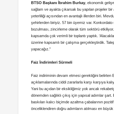
BTSO Başkanı İbrahim Burkay
, ekonomik gelişm
sağlam ve ayakta çıkarsak bu yapılan projeler bir a
yeterliliği açısından en avantajlı illerden biri. Me
şehirlerden biriyiz. 57 bin üyemiz var. Konkordato s
bozulması, zincirleme olarak tüm sektörü etkiliyor.
kapsamda çok verimli bir toplantı yaptık. ‘Alacakla
üzerine kapsamlı bir çalışma gerçekleştirdik. Tal
yapacağız.”
Faiz İndirimleri Sürmeli
Faiz indiriminin devam etmesi gerektiğini belirten
açıklamalarında ciddi zararlarla karşı karşıya kalıyo
Yani bu açıdan bir eksikliğimiz yok ancak rekabetçi
dönemden sağlıklı çıkış için yapısal adımlar şar
baskıları kalıcı biçimde azaltma çabalarının pozit
önceliklendiren doğru adımların atılması en büyük 