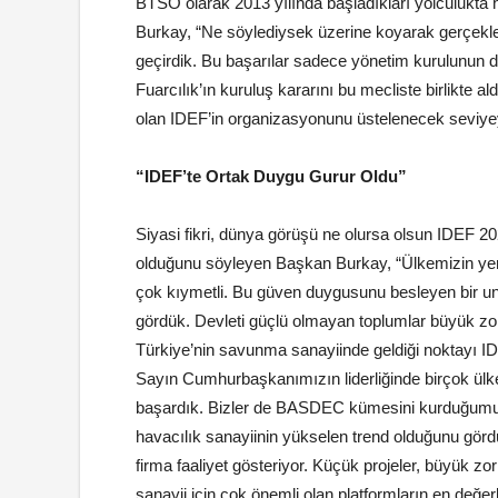
BTSO olarak 2013 yılında başladıkları yolculukta h
Burkay, “Ne söylediysek üzerine koyarak gerçekleşt
geçirdik. Bu başarılar sadece yönetim kurulunun d
Fuarcılık’ın kuruluş kararını bu mecliste birlikte 
olan IDEF’in organizasyonunu üstelenecek seviyeye
“IDEF’te Ortak Duygu Gurur Oldu”
Siyasi fikri, dünya görüşü ne olursa olsun IDEF 202
olduğunu söyleyen Başkan Burkay, “Ülkemizin yerli
çok kıymetli. Bu güven duygusunu besleyen bir un
gördük. Devleti güçlü olmayan toplumlar büyük zo
Türkiye’nin savunma sanayiinde geldiği noktayı 
Sayın Cumhurbaşkanımızın liderliğinde birçok ülke
başardık. Bizler de BASDEC kümesini kurduğumu
havacılık sanayiinin yükselen trend olduğunu gö
firma faaliyet gösteriyor. Küçük projeler, büyük 
sanayii için çok önemli olan platformların en değerli