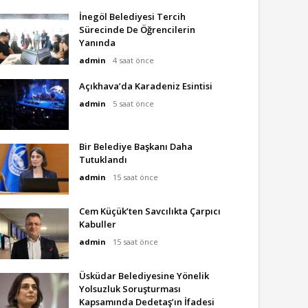
İnegöl Belediyesi Tercih
Sürecinde De Öğrencilerin
Yanında
admin
4 saat önce
Açıkhava’da Karadeniz Esintisi
admin
5 saat önce
Bir Belediye Başkanı Daha
Tutuklandı
admin
15 saat önce
Cem Küçük’ten Savcılıkta Çarpıcı
Kabuller
admin
15 saat önce
Üsküdar Belediyesine Yönelik
Yolsuzluk Soruşturması
Kapsamında Dedetaş’ın İfadesi