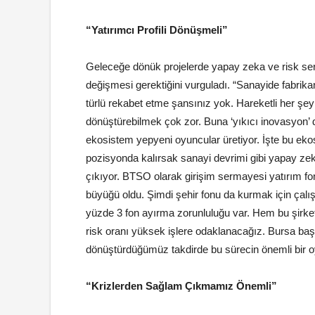
“Yatırımcı Profili Dönüşmeli”
Geleceğe dönük projelerde yapay zeka ve risk ser
değişmesi gerektiğini vurguladı. “Sanayide fabr
türlü rekabet etme şansınız yok. Hareketli her ş
dönüştürebilmek çok zor. Buna ‘yıkıcı inovasyon’ d
ekosistem yepyeni oyuncular üretiyor. İşte bu ekos
pozisyonda kalırsak sanayi devrimi gibi yapay zeka
çıkıyor. BTSO olarak girişim sermayesi yatırım fo
büyüğü oldu. Şimdi şehir fonu da kurmak için çalı
yüzde 3 fon ayırma zorunluluğu var. Hem bu şirket
risk oranı yüksek işlere odaklanacağız. Bursa başt
dönüştürdüğümüz takdirde bu sürecin önemli bir 
“Krizlerden Sağlam Çıkmamız Önemli”