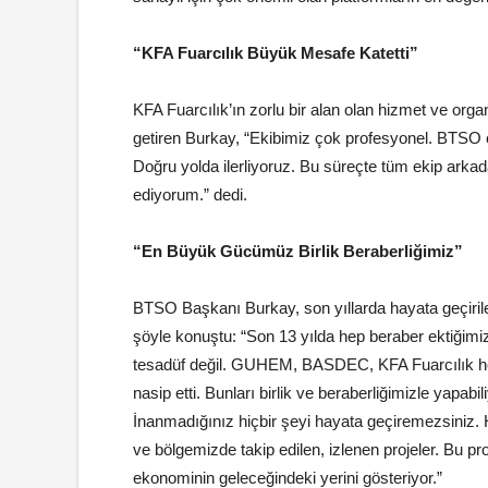
“KFA Fuarcılık Büyük Mesafe Katetti”
KFA Fuarcılık’ın zorlu bir alan olan hizmet ve orga
getiren Burkay, “Ekibimiz çok profesyonel. BTSO 
Doğru yolda ilerliyoruz. Bu süreçte tüm ekip arka
ediyorum.” dedi.
“En Büyük Gücümüz Birlik Beraberliğimiz”
BTSO Başkanı Burkay, son yıllarda hayata geçirile
şöyle konuştu: “Son 13 yılda hep beraber ektiğimi
tesadüf değil. GUHEM, BASDEC, KFA Fuarcılık hep
nasip etti. Bunları birlik ve beraberliğimizle yapab
İnanmadığınız hiçbir şeyi hayata geçiremezsiniz.
ve bölgemizde takip edilen, izlenen projeler. Bu pr
ekonominin geleceğindeki yerini gösteriyor.”