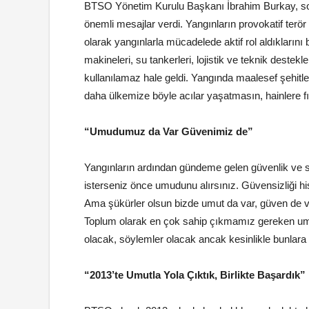
BTSO Yönetim Kurulu Başkanı İbrahim Burkay, so
önemli mesajlar verdi. Yangınların provokatif ter
olarak yangınlarla mücadelede aktif rol aldıklarını 
makineleri, su tankerleri, lojistik ve teknik deste
kullanılamaz hale geldi. Yangında maalesef şehitle
daha ülkemize böyle acılar yaşatmasın, hainlere fı
“Umudumuz da Var Güvenimiz de”
Yangınların ardından gündeme gelen güvenlik ve 
isterseniz önce umudunu alırsınız. Güvensizliği hi
Ama şükürler olsun bizde umut da var, güven de va
Toplum olarak en çok sahip çıkmamız gereken um
olacak, söylemler olacak ancak kesinlikle bunlara
“2013’te Umutla Yola Çıktık, Birlikte Başardık”