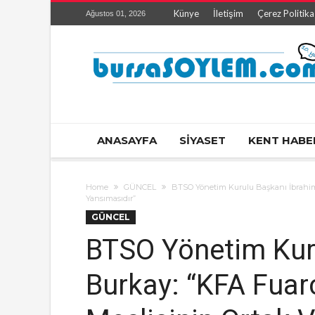
Künye
İletişim
Çerez Politika
Ağustos 01, 2026
ANASAYFA
SİYASET
KENT HABE
Home
GÜNCEL
BTSO Yönetim Kurulu Başkanı İbrahim 
Yansımasıdır”
GÜNCEL
BTSO Yönetim Kur
Burkay: “KFA Fuarc