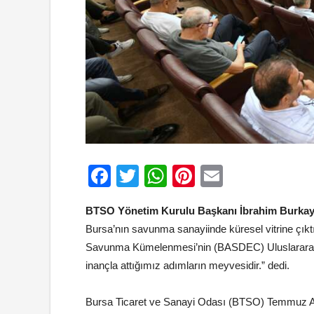
Facebook
Twitter
WhatsApp
Pinterest
Email
BTSO Yönetim Kurulu Başkanı İbrahim Burka
Bursa’nın savunma sanayiinde küresel vitrine çıkt
Savunma Kümelenmesi’nin (BASDEC) Uluslararası 
inançla attığımız adımların meyvesidir.” dedi.
Bursa Ticaret ve Sanayi Odası (BTSO) Temmuz Ayı 