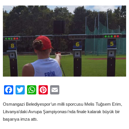
Adını
Finale
Yazdırdı
için
Facebook
Twitter
WhatsApp
Pinterest
Email
Osmangazi Belediyespor’un milli sporcusu Melis Tuğsem Erim,
Litvanya’daki Avrupa Şampiyonası’nda finale kalarak büyük bir
başarıya imza attı.