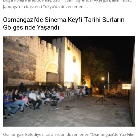
Doğa Koleji Karabük Kampüsü 11. sınıf öğrencisi Ayşegül Balım Yabacı,
Japonya’nın başkenti Tokyo’da düzenlenen …
Osmangazi’de Sinema Keyfi Tarihi Surların
Gölgesinde Yaşandı
Osmangazi Belediyesi tarafından düzenlenen “Osmangazi’de Yaz Film