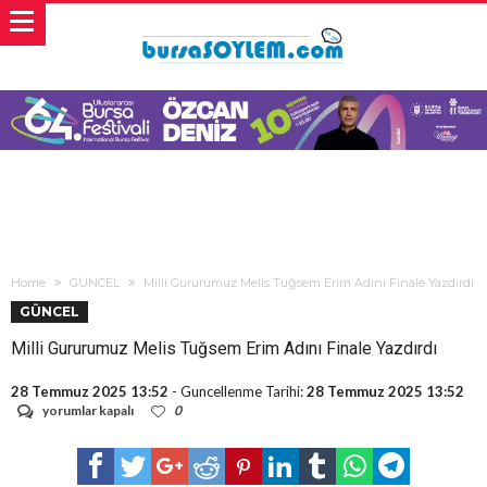
Home
GÜNCEL
Milli Gururumuz Melis Tuğsem Erim Adını Finale Yazdırdı
GÜNCEL
Milli Gururumuz Melis Tuğsem Erim Adını Finale Yazdırdı
28 Temmuz 2025 13:52
- Guncellenme Tarihi:
28 Temmuz 2025 13:52
Milli
yorumlar kapalı
0
Gururumuz
Melis
Tuğsem
Erim