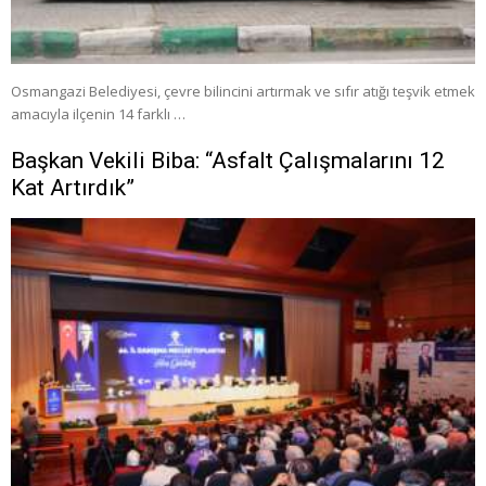
Osmangazi Belediyesi, çevre bilincini artırmak ve sıfır atığı teşvik etmek
amacıyla ilçenin 14 farklı …
Başkan Vekili Biba: “Asfalt Çalışmalarını 12
Kat Artırdık”