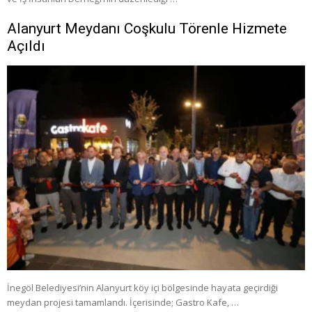
Alanyurt Meydanı Coşkulu Törenle Hizmete
Açıldı
İnegöl Belediyesi’nin Alanyurt köy içi bölgesinde hayata geçirdiği
meydan projesi tamamlandı. İçerisinde; Gastro Kafe, …