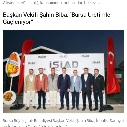
Gösterimleri” etkinliği kapsamında tarihi surlar, bu kez …
Başkan Vekili Şahin Biba: “Bursa Üretimle
Güçleniyor”
Bursa Büyükşehir Belediyesi Başkan Vekili Şahin Biba, İdealist Sanayici
ve İş İnsanları Derneği’nin düzenlediği …