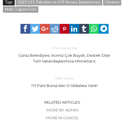
Tags
2025 U15 Tetratlon ve U19 Avrupa Şampiyonası
Litvanya
Melis Tuğsem Erim
Previous article
Gürsu Belediyesi: Acımız Çok Büyük, Destek Olan
Tüm Vatandaşlarımıza Minnettarız
Next article
İYİ Parti Bursa’dan O İddialara Yanıt!
RELATED ARTICLES
MORE BY ADMIN
MORE IN GÜNCEL