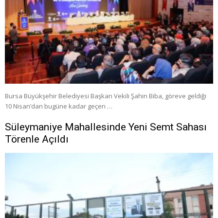
Bursa Büyükşehir Belediyesi Başkan Vekili Şahin Biba, göreve geldiği
10 Nisan’dan bugüne kadar geçen …
Süleymaniye Mahallesinde Yeni Semt Sahası
Törenle Açıldı