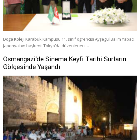
Doğa Koleji Karabük Kampüsü 11. sınıf öğrencisi Ayşegül Balım Yabacı,
Japonya’nın başkenti Tokyo’da düzenlenen …
Osmangazi’de Sinema Keyfi Tarihi Surların
Gölgesinde Yaşandı