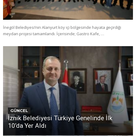
İnegöl Belediyesi’nin Alanyurt köy içi bölgesinde hayata geçirdiği
meydan projesi tamamlandı. İçerisinde; Gastro Kafe, …
GÜNCEL
İznik Belediyesi Türkiye Genelinde İlk
10’da Yer Aldı