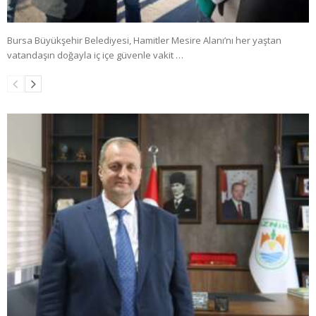
Bursa Büyükşehir Belediyesi, Hamitler Mesire Alanı’nı her yaştan
vatandaşın doğayla iç içe güvenle vakit …