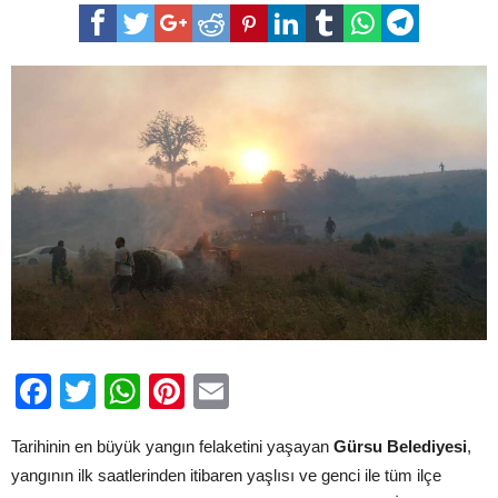
Acımız
Çok
Büyük,
Destek
Olan
Tüm
Vatandaşlarımıza
Minnettarız
için
Facebook
Twitter
WhatsApp
Pinterest
Email
Tarihinin en büyük yangın felaketini yaşayan
Gürsu Belediyesi
,
yangının ilk saatlerinden itibaren yaşlısı ve genci ile tüm ilçe