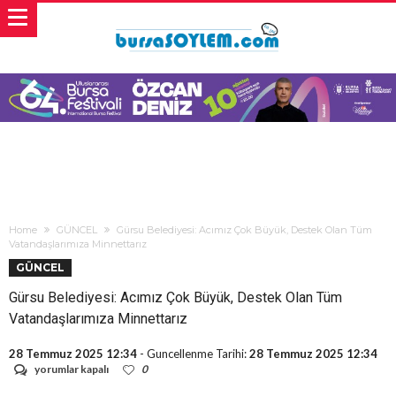
Home
GÜNCEL
Gürsu Belediyesi: Acımız Çok Büyük, Destek Olan Tüm
Vatandaşlarımıza Minnettarız
GÜNCEL
Gürsu Belediyesi: Acımız Çok Büyük, Destek Olan Tüm
Vatandaşlarımıza Minnettarız
28 Temmuz 2025 12:34
- Guncellenme Tarihi:
28 Temmuz 2025 12:34
Gürsu
yorumlar kapalı
0
Belediyesi: