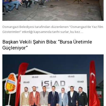
Osmangazi Belediyesi tarafından düzenlenen “Osmangazi’de Yaz Film
Gösterimleri” etkinliği kapsamında tarihi surlar, bu kez …
Başkan Vekili Şahin Biba: “Bursa Üretimle
Güçleniyor”