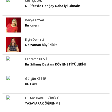
Celil ÇOLAK
Nilüfer’de Her Şey Daha İyi Olmalı!
Derya UYSAL
Bir öneri
Elçin Demirci
Ne zaman büyüdük?
Fahrettin BEŞLİ
Bir Silkiniş Destanı KÖY ENSTİTÜLERİ-II
Gülgün KESER
BÜTÜN
Gülten KAVUT SÜRÜCÜ
YAŞAYARAK ÖĞRENME