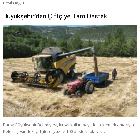
Beşikçioğlu …
Büyükşehir’den Çiftçiye Tam Destek
Bursa Büyükşehir Belediyesi, kırsal kalkınmayı desteklemek amacıyla
Keles ilçesindeki çiftçilere, yüzde 100 destekli olarak …