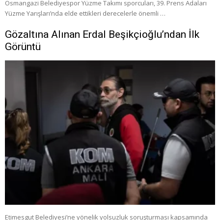
Osmangazi Belediyespor Yüzme Takımı sporcuları, 39. Prens Adaları
Yüzme Yarışları’nda elde ettikleri derecelerle önemli …
Gözaltına Alınan Erdal Beşikçioğlu’ndan İlk
Görüntü
Etimesgut Belediyesi’ne yönelik yolsuzluk soruşturması kapsamında