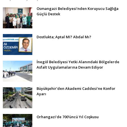
Osmangazi Belediyesi’nden Koruyucu Sağlığa
Güçlü Destek
Dostlukta; Aptal MI? Abdal Mı?
İnegöl Belediyesi Yetki Alanındaki Bölgelerde
Asfalt Uygulamalarına Devam Ediyor
Büyükşehir’den Akademi Caddesi’ne Konfor
Ayarı
Orhangazi’de 700’üncü Yıl Coşkusu