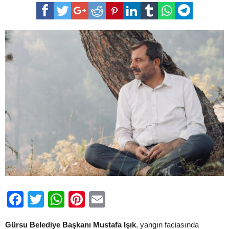
Kendi
Paraları
İle
Aldıkları
Suları
Dağıtıyorlardı”
için
Facebook
Twitter
WhatsApp
Pinterest
Email
Gürsu Belediye Başkanı Mustafa Işık
, yangın faciasında