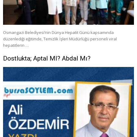
Osmangazi Belediyesi’nin Dünya Hepatit Günü kapsamında
düzenlediği eğitimde, Temizlik İşleri Müdürlüğü personeli viral
hepatitlerin …
Dostlukta; Aptal MI? Abdal Mı?