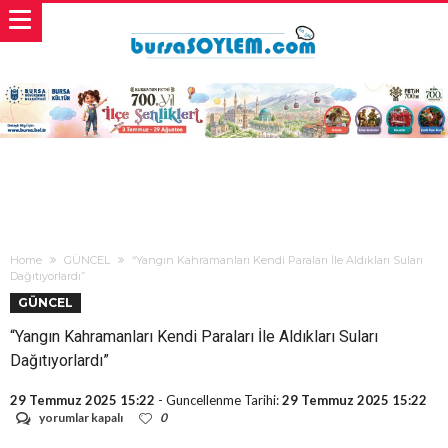
Home
GÜNCEL
“Yangın Kahramanları Kendi Paraları İle Aldıkları Suları
Dağıtıyorlardı”
GÜNCEL
“Yangın Kahramanları Kendi Paraları İle Aldıkları Suları
Dağıtıyorlardı”
29 Temmuz 2025 15:22
- Guncellenme Tarihi:
29 Temmuz 2025 15:22
“Yangın
yorumlar kapalı
0
Kahramanları