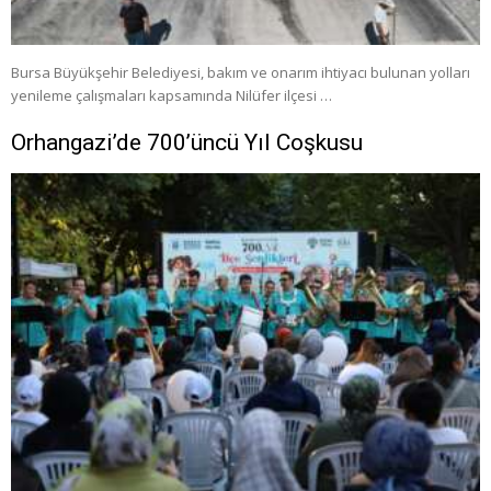
Bursa Büyükşehir Belediyesi, bakım ve onarım ihtiyacı bulunan yolları
yenileme çalışmaları kapsamında Nilüfer ilçesi …
Orhangazi’de 700’üncü Yıl Coşkusu