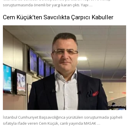
soruşturmasında önemli bir yargı kararı çıktı. Yapı …
Cem Küçük’ten Savcılıkta Çarpıcı Kabuller
İstanbul Cumhuriyet Başsavcılığınca yürütülen soruşturmada şüpheli
sıfatıyla ifade veren Cem Küçük, canlı yayında MASAK …