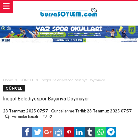
Home
GÜNCEL
İnegöl Belediyespor Başarıya Doymuyor
GÜNCEL
İnegöl Belediyespor Başarıya Doymuyor
23 Temmuz 2025 07:57
- Guncellenme Tarihi:
23 Temmuz 2025 07:57
İnegöl
yorumlar kapalı
0
Belediyespor
Başarıya
Doymuyor
için