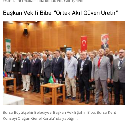
Ersin Tatar’ı makamında konuk etti. Görüşmede …
Başkan Vekili Biba: “Ortak Akıl Güven Üretir”
Bursa Büyükşehir Belediyesi Başkan Vekili Şahin Biba, Bursa Kent
Konseyi Olağan Genel Kurulu’nda yaptığı …