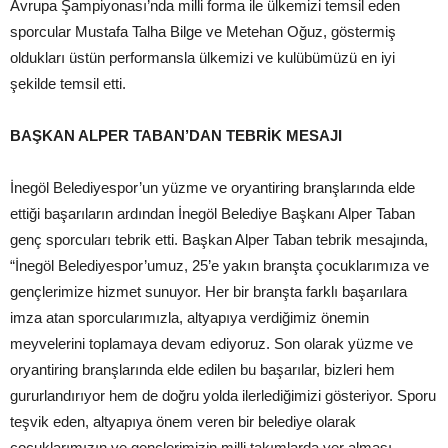
Avrupa Şampiyonası’nda milli forma ile ülkemizi temsil eden
sporcular Mustafa Talha Bilge ve Metehan Oğuz, göstermiş
oldukları üstün performansla ülkemizi ve kulübümüzü en iyi
şekilde temsil etti.
BAŞKAN ALPER TABAN’DAN TEBRİK MESAJI
İnegöl Belediyespor’un yüzme ve oryantiring branşlarında elde
ettiği başarıların ardından İnegöl Belediye Başkanı Alper Taban
genç sporcuları tebrik etti. Başkan Alper Taban tebrik mesajında,
“İnegöl Belediyespor’umuz, 25’e yakın branşta çocuklarımıza ve
gençlerimize hizmet sunuyor. Her bir branşta farklı başarılara
imza atan sporcularımızla, altyapıya verdiğimiz önemin
meyvelerini toplamaya devam ediyoruz. Son olarak yüzme ve
oryantiring branşlarında elde edilen bu başarılar, bizleri hem
gururlandırıyor hem de doğru yolda ilerlediğimizi gösteriyor. Sporu
teşvik eden, altyapıya önem veren bir belediye olarak
çocuklarımızın ve gençlerimizin milli takımlarda yer alması,