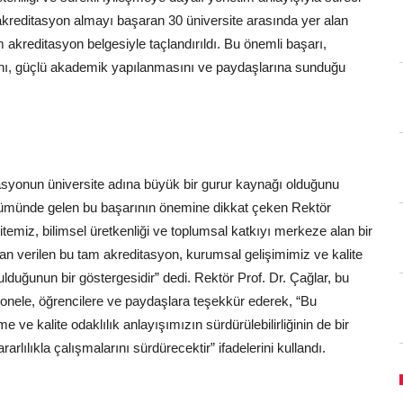
 akreditasyon almayı başaran 30 üniversite arasında yer alan
kreditasyon belgesiyle taçlandırıldı. Bu önemli başarı,
nı, güçlü akademik yapılanmasını ve paydaşlarına sunduğu
asyonun üniversite adına büyük bir gurur kaynağı olduğunu
önümünde gelen bu başarının önemine dikkat çeken Rektör
sitemiz, bilimsel üretkenliği ve toplumsal katkıyı merkeze alan bir
dan verilen bu tam akreditasyon, kurumsal gelişimimiz ve kalite
duğunun bir göstergesidir” dedi. Rektör Prof. Dr. Çağlar, bu
nele, öğrencilere ve paydaşlara teşekkür ederek, “Bu
e ve kalite odaklılık anlayışımızın sürdürülebilirliğinin de bir
rlılıkla çalışmalarını sürdürecektir” ifadelerini kullandı.