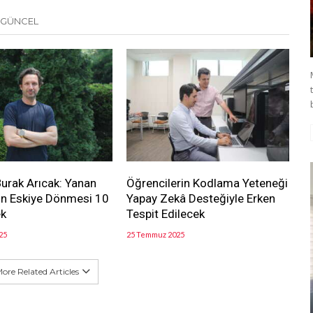
 GÜNCEL
 Burak Arıcak: Yanan
Öğrencilerin Kodlama Yeteneği
ın Eskiye Dönmesi 10
Yapay Zekâ Desteğiyle Erken
ek
Tespit Edilecek
25
25 Temmuz 2025
ore Related Articles