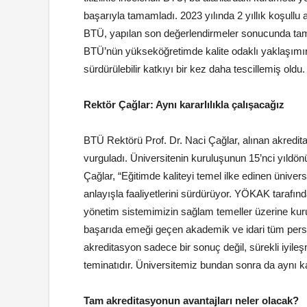
başarıyla tamamladı. 2023 yılında 2 yıllık koşullu
BTÜ, yapılan son değerlendirmeler sonucunda tam a
BTÜ’nün yükseköğretimde kalite odaklı yaklaşımı
sürdürülebilir katkıyı bir kez daha tescillemiş oldu.
Rektör Çağlar: Aynı kararlılıkla çalışacağız
BTÜ Rektörü Prof. Dr. Naci Çağlar, alınan akredit
vurguladı. Üniversitenin kuruluşunun 15’nci yıld
Çağlar, “Eğitimde kaliteyi temel ilke edinen üniver
anlayışla faaliyetlerini sürdürüyor. YÖKAK tarafın
yönetim sistemimizin sağlam temeller üzerine kurul
başarıda emeği geçen akademik ve idari tüm perso
akreditasyon sadece bir sonuç değil, sürekli iyileşm
teminatıdır. Üniversitemiz bundan sonra da aynı kara
Tam akreditasyonun avantajları neler olacak?