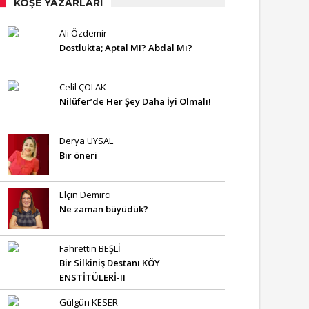
KÖŞE YAZARLARI
Ali Özdemir
Dostlukta; Aptal MI? Abdal Mı?
Celil ÇOLAK
Nilüfer’de Her Şey Daha İyi Olmalı!
Derya UYSAL
Bir öneri
Elçin Demirci
Ne zaman büyüdük?
Fahrettin BEŞLİ
Bir Silkiniş Destanı KÖY
ENSTİTÜLERİ-II
Gülgün KESER