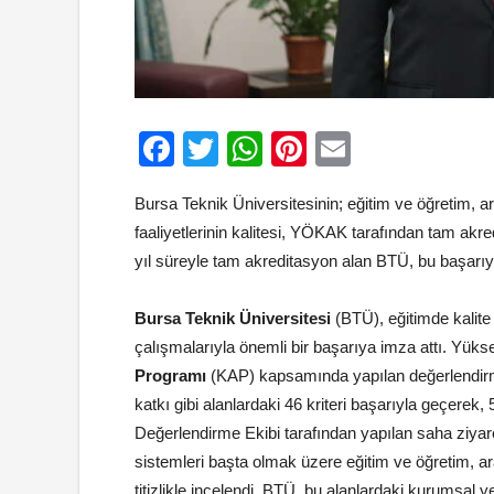
Facebook
Twitter
WhatsApp
Pinterest
Email
Bursa Teknik Üniversitesinin; eğitim ve öğretim, ar
faaliyetlerinin kalitesi, YÖKAK tarafından tam a
yıl süreyle tam akreditasyon alan BTÜ, bu başarıyı
Bursa Teknik Üniversitesi
(BTÜ), eğitimde kalite 
çalışmalarıyla önemli bir başarıya imza attı. Yü
Programı
(KAP) kapsamında yapılan değerlendirme
katkı gibi alanlardaki 46 kriteri başarıyla geçer
Değerlendirme Ekibi tarafından yapılan saha ziyaret
sistemleri başta olmak üzere eğitim ve öğretim, araş
titizlikle incelendi. BTÜ, bu alanlardaki kurumsal y