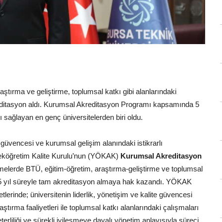
aştırma ve geliştirme, toplumsal katkı gibi alanlarındaki
kreditasyon aldı. Kurumsal Akreditasyon Programı kapsamında 5
 sağlayan en genç üniversitelerden biri oldu.
güvencesi ve kurumsal gelişim alanındaki istikrarlı
kseköğretim Kalite Kurulu’nun (YÖKAK)
Kurumsal Akreditasyon
lerde BTÜ, eğitim-öğretim, araştırma-geliştirme ve toplumsal
ek, 5 yıl süreyle tam akreditasyon almaya hak kazandı. YÖKAK
lerinde; üniversitenin liderlik, yönetişim ve kalite güvencesi
tırma faaliyetleri ile toplumsal katkı alanlarındaki çalışmaları
eterliliği ve sürekli iyileşmeye dayalı yönetim anlayışıyla süreci