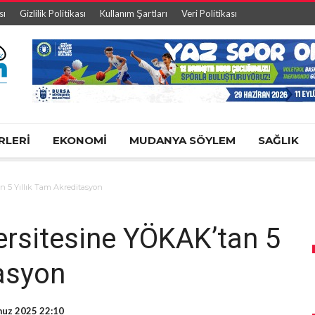
sı
Gizlilik Politikası
Kullanım Şartları
Veri Politikası
RLERİ
EKONOMİ
MUDANYA SÖYLEM
SAĞLIK
n 5 Yıllık Tam Akreditasyon
ersitesine YÖKAK’tan 5
tasyon
uz 2025 22:10