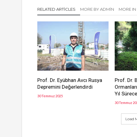
RELATED ARTICLES
MORE BY ADMIN
MORE IN
Prof. Dr. Eyübhan Avcı Rusya
Prof. Dr.
Depremini Değerlendirdi
Ormanlar
Yıl Sürec
30 Temmuz 2025
30 Temmuz 20
Load M