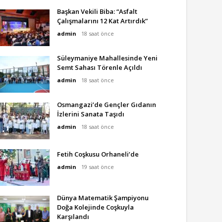
Başkan Vekili Biba: “Asfalt
Çalışmalarını 12 Kat Artırdık”
admin
18 saat önce
Süleymaniye Mahallesinde Yeni
Semt Sahası Törenle Açıldı
admin
18 saat önce
Osmangazi’de Gençler Gıdanın
İzlerini Sanata Taşıdı
admin
18 saat önce
Fetih Coşkusu Orhaneli’de
admin
19 saat önce
Dünya Matematik Şampiyonu
Doğa Kolejinde Coşkuyla
Karşılandı