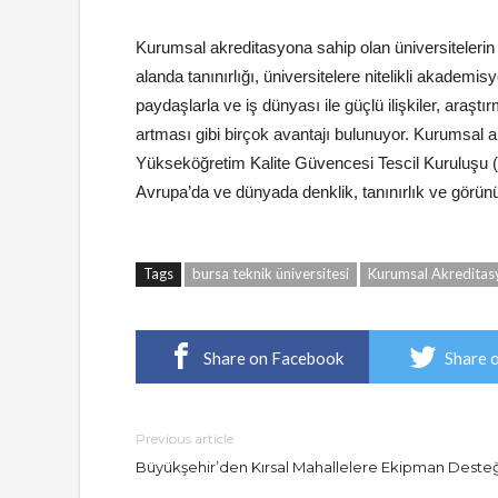
Kurumsal akreditasyona sahip olan üniversitelerin e
alanda tanınırlığı, üniversitelere nitelikli akademis
paydaşlarla ve iş dünyası ile güçlü ilişkiler, araşt
artması gibi birçok avantajı bulunuyor. Kurumsal a
Yükseköğretim Kalite Güvencesi Tescil Kuruluşu (E
Avrupa’da ve dünyada denklik, tanınırlık ve görünü
Tags
bursa teknik üniversitesi
Kurumsal Akreditas
Share on Facebook
Share 
Previous article
Büyükşehir’den Kırsal Mahallelere Ekipman Deste