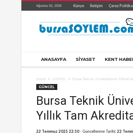
Künye
İletişim
Çerez Politika
Ağustos 02, 2026
ANASAYFA
SİYASET
KENT HABE
Home
GÜNCEL
Bursa Teknik Üniversitesine YÖKAK’ta
GÜNCEL
Bursa Teknik Üniv
Yıllık Tam Akredi
22 Temmuz 2025 22:10
- Guncellenme Tarihi:
22 Temm