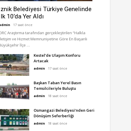
İznik Belediyesi Türkiye Genelinde
İlk 10’da Yer Aldı
admin
17 saat önce
ORC Araştırma tarafından gerçekleştirilen “Halkla
İletişim ve Hizmet Memnuniyetine Göre En Başarılı
Büyükşehir İlçe …
Kestel’de Ulaşım Konforu
Artacak
admin
17 saat önce
Başkan Taban Yerel Basın
Temsilcileriyle Buluştu
admin
18 saat önce
Osmangazi Belediyesi’nden Geri
Dönüşüm Seferberliği
admin
18 saat önce