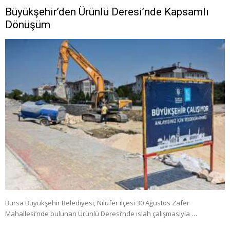
Büyükşehir’den Ürünlü Deresi’nde Kapsamlı
Dönüşüm
Bursa Büyükşehir Belediyesi, Nilüfer ilçesi 30 Ağustos Zafer
Mahallesi’nde bulunan Ürünlü Deresi’nde ıslah çalışmasıyla …