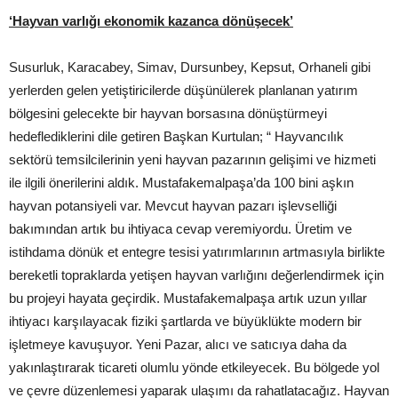
‘Hayvan varlığı ekonomik kazanca dönüşecek’
Susurluk, Karacabey, Simav, Dursunbey, Kepsut, Orhaneli gibi
yerlerden gelen yetiştiricilerde düşünülerek planlanan yatırım
bölgesini gelecekte bir hayvan borsasına dönüştürmeyi
hedeflediklerini dile getiren Başkan Kurtulan; “ Hayvancılık
sektörü temsilcilerinin yeni hayvan pazarının gelişimi ve hizmeti
ile ilgili önerilerini aldık. Mustafakemalpaşa’da 100 bini aşkın
hayvan potansiyeli var. Mevcut hayvan pazarı işlevselliği
bakımından artık bu ihtiyaca cevap veremiyordu. Üretim ve
istihdama dönük et entegre tesisi yatırımlarının artmasıyla birlikte
bereketli topraklarda yetişen hayvan varlığını değerlendirmek için
bu projeyi hayata geçirdik. Mustafakemalpaşa artık uzun yıllar
ihtiyacı karşılayacak fiziki şartlarda ve büyüklükte modern bir
işletmeye kavuşuyor. Yeni Pazar, alıcı ve satıcıya daha da
yakınlaştırarak ticareti olumlu yönde etkileyecek. Bu bölgede yol
ve çevre düzenlemesi yaparak ulaşımı da rahatlatacağız. Hayvan