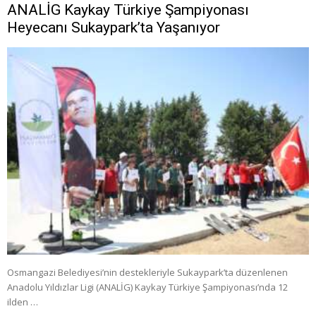
ANALİG Kaykay Türkiye Şampiyonası
Heyecanı Sukaypark’ta Yaşanıyor
Osmangazi Belediyesi’nin destekleriyle Sukaypark’ta düzenlenen
Anadolu Yıldızlar Ligi (ANALİG) Kaykay Türkiye Şampiyonası’nda 12
ilden …