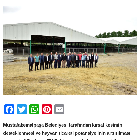
not
için
Facebook
Twitter
WhatsApp
Pinterest
Email
Mustafakemalpaşa Belediyesi tarafından kırsal kesimin
desteklenmesi ve hayvan ticareti potansiyelinin arttırılması