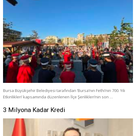
Bursa Büyükşehir Belediyesi tarafından ‘Bursa’nın Fethi’nin 700. Yılı
Etkinlikleri’ kapsamında düzenlenen İlçe Şenlikleri’nin son …
3 Milyona Kadar Kredi