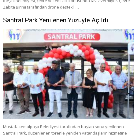
İnegöl Belediyesi, çevre ve temizlik konusunda taviz vermiyor. Çevre
Zabıta Birimi tarafından drone destekli …
Santral Park Yenilenen Yüzüyle Açıldı
Mustafakemalpaşa Belediyesi tarafından baştan sona yenilenen
Santral Park, düzenlenen törenle yeniden vatandaşların hizmetine