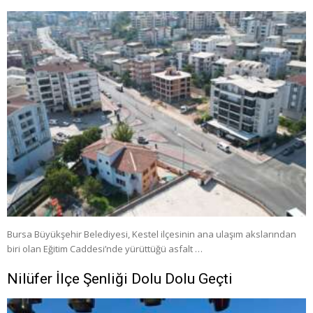
Bursa Büyükşehir Belediyesi, Kestel ilçesinin ana ulaşım akslarından
biri olan Eğitim Caddesi’nde yürüttüğü asfalt …
Nilüfer İlçe Şenliği Dolu Dolu Geçti