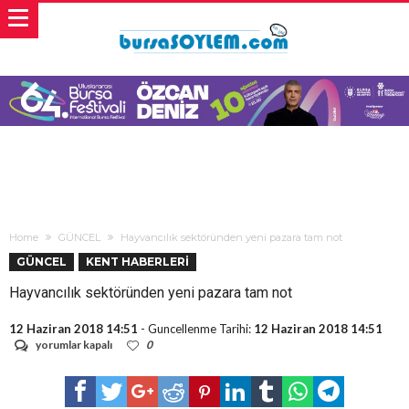
Home
GÜNCEL
Hayvancılık sektöründen yeni pazara tam not
GÜNCEL
KENT HABERLERİ
Hayvancılık sektöründen yeni pazara tam not
12 Haziran 2018 14:51
- Guncellenme Tarihi:
12 Haziran 2018 14:51
Hayvancılık
yorumlar kapalı
0
sektöründen
yeni
pazara
tam