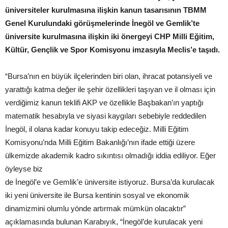
üniversiteler kurulmasına ilişkin kanun tasarısının TBMM
Genel Kurulundaki
görüşmelerinde İnegöl ve Gemlik’te
üniversite kurulmasına ilişkin iki önergeyi CHP Milli
Eğitim,
Kültür, Gençlik ve Spor Komisyonu imzasıyla Meclis’e taşıdı.
“Bursa’nın en büyük ilçelerinden biri olan, ihracat potansiyeli ve
yarattığı katma değer ile şehir özellikleri taşıyan ve il olması için
verdiğimiz kanun teklifi AKP ve özellikle Başbakan’ın yaptığı
matematik hesabıyla ve siyasi kaygıları sebebiyle reddedilen
İnegöl, il olana kadar konuyu takip edeceğiz. Milli Eğitim
Komisyonu’nda Milli Eğitim Bakanlığı’nın ifade ettiği üzere
ülkemizde akademik kadro sıkıntısı olmadığı iddia ediliyor. Eğer
öyleyse biz
de İnegöl’e ve Gemlik’e üniversite istiyoruz. Bursa’da kurulacak
iki yeni üniversite ile Bursa kentinin sosyal ve ekonomik
dinamizmini olumlu yönde artırmak mümkün olacaktır”
açıklamasında bulunan Karabıyık, “İnegöl’de kurulacak yeni