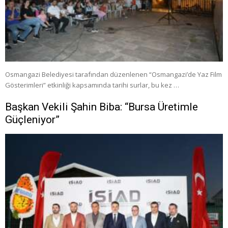
Osmangazi Belediyesi tarafından düzenlenen “Osmangazi’de Yaz Film
Gösterimleri” etkinliği kapsamında tarihi surlar, bu kez …
Başkan Vekili Şahin Biba: “Bursa Üretimle
Güçleniyor”