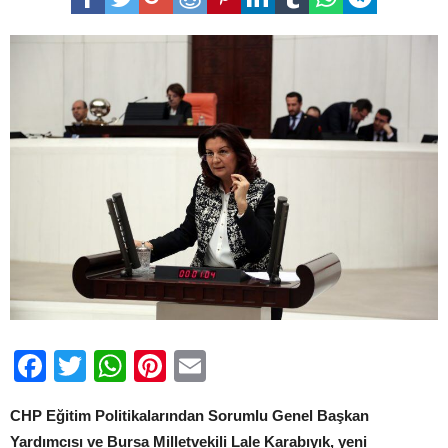
Gemlik’e
üniversite
önergesi
için
Facebook
Twitter
WhatsApp
Pinterest
Email
CHP Eğitim Politikalarından Sorumlu Genel Başkan
Yardımcısı ve Bursa Milletvekili Lale
Karabıyık, yeni