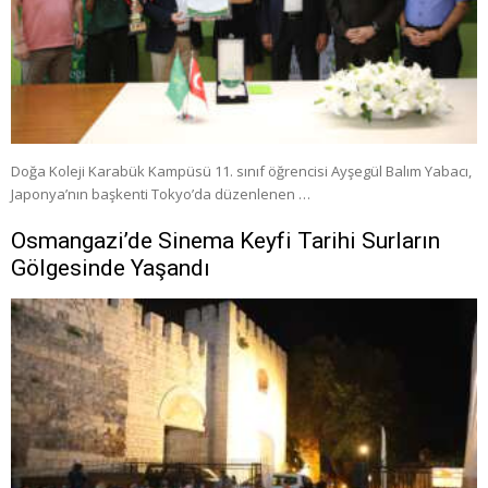
Doğa Koleji Karabük Kampüsü 11. sınıf öğrencisi Ayşegül Balım Yabacı,
Japonya’nın başkenti Tokyo’da düzenlenen …
Osmangazi’de Sinema Keyfi Tarihi Surların
Gölgesinde Yaşandı