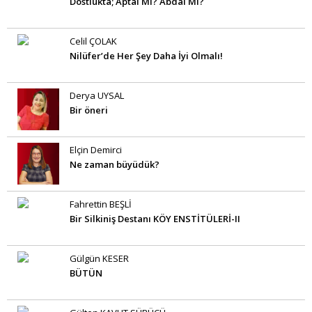
Dostlukta; Aptal MI? Abdal Mı?
Celil ÇOLAK
Nilüfer’de Her Şey Daha İyi Olmalı!
Derya UYSAL
Bir öneri
Elçin Demirci
Ne zaman büyüdük?
Fahrettin BEŞLİ
Bir Silkiniş Destanı KÖY ENSTİTÜLERİ-II
Gülgün KESER
BÜTÜN