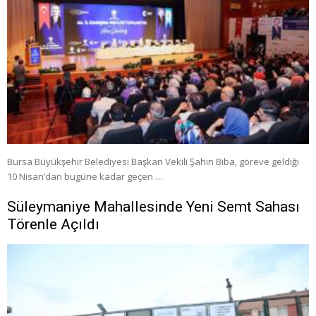
Bursa Büyükşehir Belediyesi Başkan Vekili Şahin Biba, göreve geldiği
10 Nisan’dan bugüne kadar geçen …
Süleymaniye Mahallesinde Yeni Semt Sahası
Törenle Açıldı