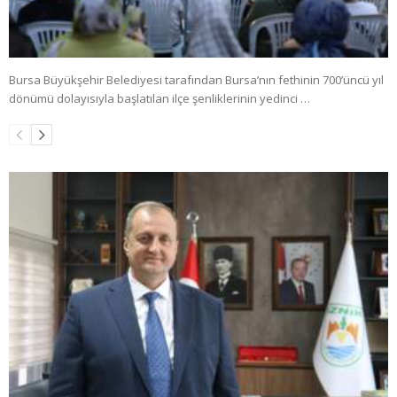
Bursa Büyükşehir Belediyesi tarafından Bursa’nın fethinin 700’üncü yıl
dönümü dolayısıyla başlatılan ilçe şenliklerinin yedinci …