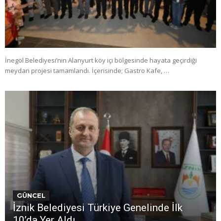
İnegöl Belediyesi’nin Alanyurt köy içi bölgesinde hayata geçirdiği
meydan projesi tamamlandı. İçerisinde; Gastro Kafe, …
GÜNCEL
İznik Belediyesi Türkiye Genelinde İlk
10’da Yer Aldı