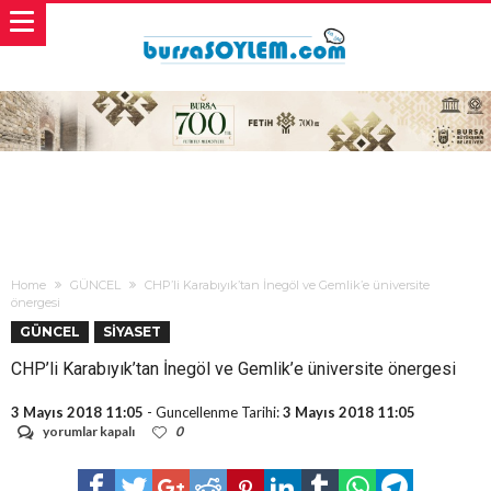
Home
GÜNCEL
CHP’li Karabıyık’tan İnegöl ve Gemlik’e üniversite
önergesi
GÜNCEL
SİYASET
CHP’li Karabıyık’tan İnegöl ve Gemlik’e üniversite önergesi
3 Mayıs 2018 11:05
- Guncellenme Tarihi:
3 Mayıs 2018 11:05
CHP’li
yorumlar kapalı
0
Karabıyık’tan
İnegöl
ve