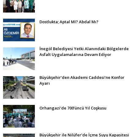
Dostlukta; Aptal MI? Abdal Mı?
İnegöl Belediyesi Yetki Alanındaki Bölgelerde
Asfalt Uygulamalarına Devam Ediyor
Büyükşehir’den Akademi Caddesi’ne Konfor
Ayarı
Orhangazi’de 700’üncü Yıl Coşkusu
Büyükşehir ile Nilüfer’de İçme Suyu Kapasitesi