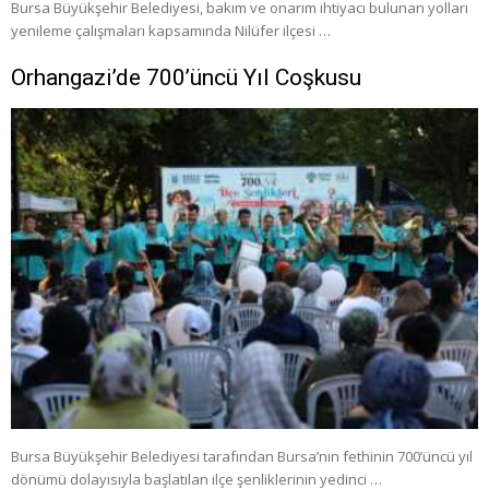
Bursa Büyükşehir Belediyesi, bakım ve onarım ihtiyacı bulunan yolları
yenileme çalışmaları kapsamında Nilüfer ilçesi …
Orhangazi’de 700’üncü Yıl Coşkusu
Bursa Büyükşehir Belediyesi tarafından Bursa’nın fethinin 700’üncü yıl
dönümü dolayısıyla başlatılan ilçe şenliklerinin yedinci …