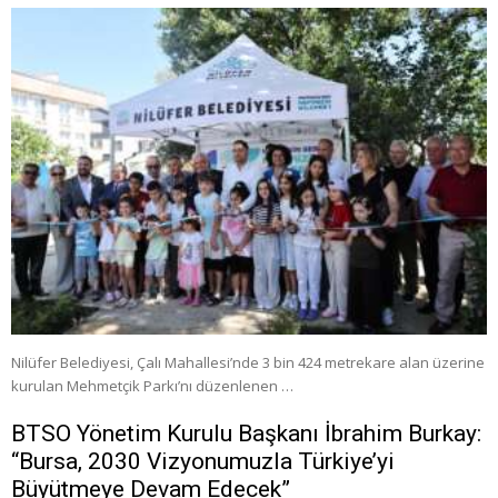
Nilüfer Belediyesi, Çalı Mahallesi’nde 3 bin 424 metrekare alan üzerine
kurulan Mehmetçik Parkı’nı düzenlenen …
BTSO Yönetim Kurulu Başkanı İbrahim Burkay:
“Bursa, 2030 Vizyonumuzla Türkiye’yi
Büyütmeye Devam Edecek”