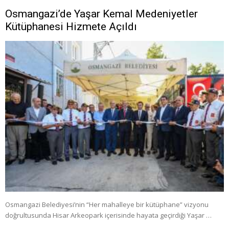
Osmangazi’de Yaşar Kemal Medeniyetler
Kütüphanesi Hizmete Açıldı
Osmangazi Belediyesi’nin “Her mahalleye bir kütüphane” vizyonu
doğrultusunda Hisar Arkeopark içerisinde hayata geçirdiği Yaşar …