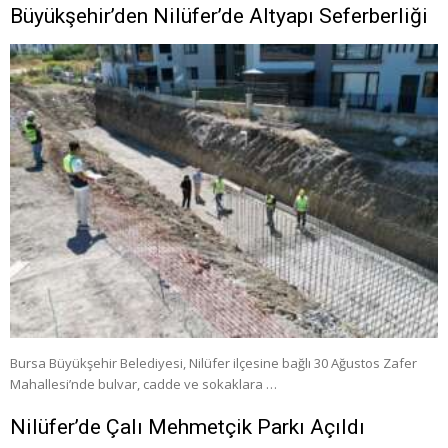
Büyükşehir’den Nilüfer’de Altyapı Seferberliği
Bursa Büyükşehir Belediyesi, Nilüfer ilçesine bağlı 30 Ağustos Zafer
Mahallesi’nde bulvar, cadde ve sokaklara …
Nilüfer’de Çalı Mehmetçik Parkı Açıldı