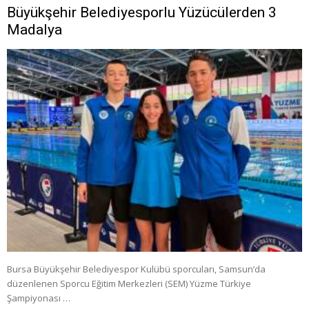
Büyükşehir Belediyesporlu Yüzücülerden 3
Madalya
Bursa Büyükşehir Belediyespor Kulübü sporcuları, Samsun’da
düzenlenen Sporcu Eğitim Merkezleri (SEM) Yüzme Türkiye
Şampiyonası …