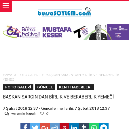
Home
FOTO GALERİ
BAŞKAN SARGIN’DAN BİRLİK VE BERABERLİK
YEMEĞİ
FOTO GALERİ
GÜNCEL
KENT HABERLERİ
BAŞKAN SARGIN’DAN BİRLİK VE BERABERLİK YEMEĞİ
7 Şubat 2018 12:37
- Guncellenme Tarihi:
7 Şubat 2018 12:37
BAŞKAN
yorumlar kapalı
0
SARGIN’DAN
BİRLİK
VE