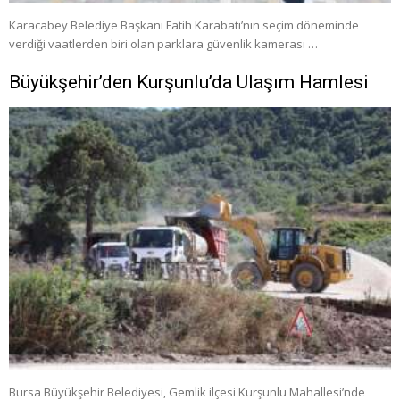
Karacabey Belediye Başkanı Fatih Karabatı’nın seçim döneminde
verdiği vaatlerden biri olan parklara güvenlik kamerası …
Büyükşehir’den Kurşunlu’da Ulaşım Hamlesi
Bursa Büyükşehir Belediyesi, Gemlik ilçesi Kurşunlu Mahallesi’nde