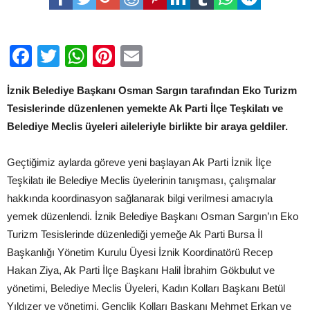
BERABERLİK
YEMEĞİ
için
Facebook
Twitter
WhatsApp
Pinterest
Email
İznik Belediye Başkanı Osman Sargın tarafından Eko Turizm
Tesislerinde düzenlenen yemekte Ak Parti İlçe Teşkilatı ve
Belediye Meclis üyeleri aileleriyle birlikte bir araya geldiler.
Geçtiğimiz aylarda göreve yeni başlayan Ak Parti İznik İlçe
Teşkilatı ile Belediye Meclis üyelerinin tanışması, çalışmalar
hakkında koordinasyon sağlanarak bilgi verilmesi amacıyla
yemek düzenlendi. İznik Belediye Başkanı Osman Sargın’ın Eko
Turizm Tesislerinde düzenlediği yemeğe Ak Parti Bursa İl
Başkanlığı Yönetim Kurulu Üyesi İznik Koordinatörü Recep
Hakan Ziya, Ak Parti İlçe Başkanı Halil İbrahim Gökbulut ve
yönetimi, Belediye Meclis Üyeleri, Kadın Kolları Başkanı Betül
Yıldızer ve yönetimi, Gençlik Kolları Başkanı Mehmet Erkan ve