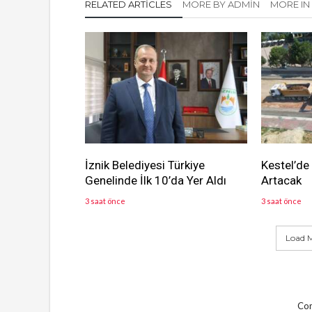
RELATED ARTICLES
MORE BY ADMIN
MORE IN 
İznik Belediyesi Türkiye
Kestel’de
Genelinde İlk 10’da Yer Aldı
Artacak
3 saat önce
3 saat önce
Load M
Com