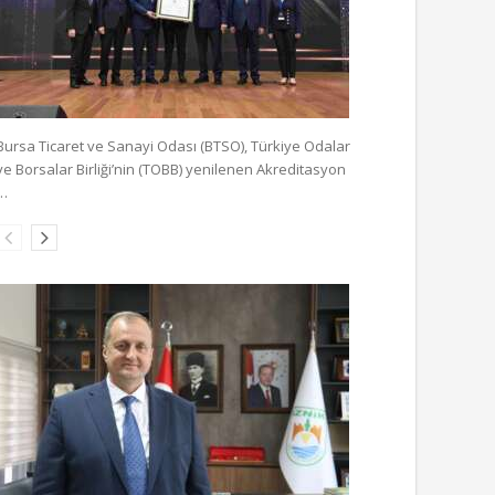
Bursa Ticaret ve Sanayi Odası (BTSO), Türkiye Odalar
ve Borsalar Birliği’nin (TOBB) yenilenen Akreditasyon
…