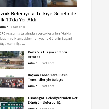
İznik Belediyesi Türkiye Genelinde
İlk 10’da Yer Aldı
admin
3 saat önce
ORC Araştırma tarafından gerçekleştirilen “Halkla
İletişim ve Hizmet Memnuniyetine Göre En Başarılı
Büyükşehir İlçe …
Kestel’de Ulaşım Konforu
Artacak
admin
3 saat önce
Başkan Taban Yerel Basın
Temsilcileriyle Buluştu
admin
3 saat önce
Osmangazi Belediyesi’nden Geri
Dönüşüm Seferberliği
admin
4 saat önce