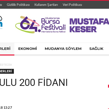
sı
Gizlilik Politikası
Kullanım Şartları
Veri Politikası
RLERİ
EKONOMİ
MUDANYA SÖYLEM
SAĞLIK
ŞERTECEK
BERLERİ
LU 200 FİDANI
18 13:27