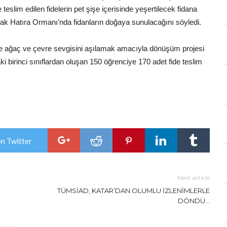
e teslim edilen fidelerin pet şişe içerisinde yeşertilecek fidana
k Hatıra Ormanı’nda fidanların doğaya sunulacağını söyledi.
lere ağaç ve çevre sevgisini aşılamak amacıyla dönüşüm projesi
 birinci sınıflardan oluşan 150 öğrenciye 170 adet fide teslim
on Twitter
Next article
TÜMSİAD, KATAR’DAN OLUMLU İZLENİMLERLE
DÖNDÜ…