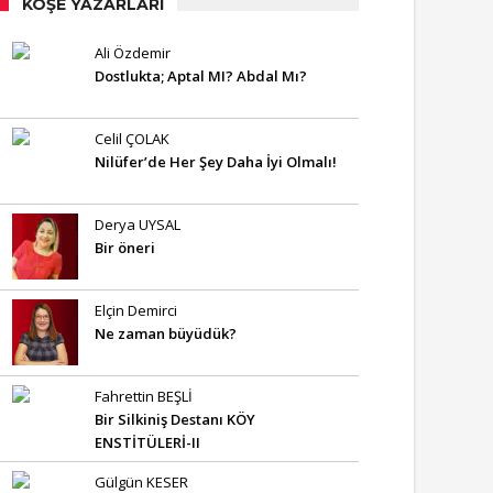
KÖŞE YAZARLARI
Ali Özdemir
Dostlukta; Aptal MI? Abdal Mı?
Celil ÇOLAK
Nilüfer’de Her Şey Daha İyi Olmalı!
Derya UYSAL
Bir öneri
Elçin Demirci
Ne zaman büyüdük?
Fahrettin BEŞLİ
Bir Silkiniş Destanı KÖY
ENSTİTÜLERİ-II
Gülgün KESER