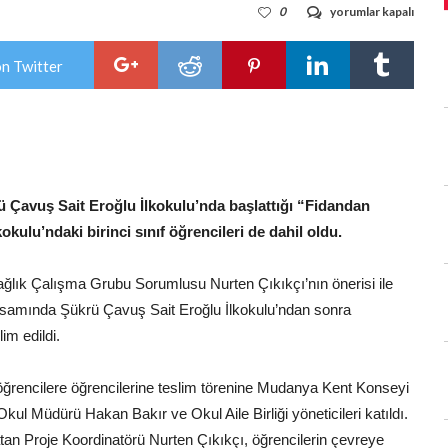
MÜTAREKE
0
yorumlar kapalı
İLKOKULU
200
FİDANI
on Twitter
YEŞERTECEK
için
 Çavuş Sait Eroğlu İlkokulu’nda başlattığı “Fidandan
kulu’ndaki birinci sınıf öğrencileri de dahil oldu.
lık Çalışma Grubu Sorumlusu Nurten Çıkıkçı’nın önerisi ile
psamında Şükrü Çavuş Sait Eroğlu İlkokulu’ndan sonra
im edildi.
 öğrencilere öğrencilerine teslim törenine Mudanya Kent Konseyi
ul Müdürü Hakan Bakır ve Okul Aile Birliği yöneticileri katıldı.
an Proje Koordinatörü Nurten Çıkıkçı, öğrencilerin çevreye