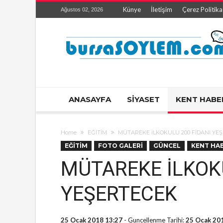
Künye
İletişim
Çerez Politika
Ağustos 02, 2026
ANASAYFA
SİYASET
KENT HABE
Home
EĞİTİM
MÜTAREKE İLKOKULU 200 FİDANI YE
EĞİTİM
FOTO GALERİ
GÜNCEL
KENT HA
MÜTAREKE İLKOKU
YEŞERTECEK
25 Ocak 2018 13:27
- Guncellenme Tarihi:
25 Ocak 20