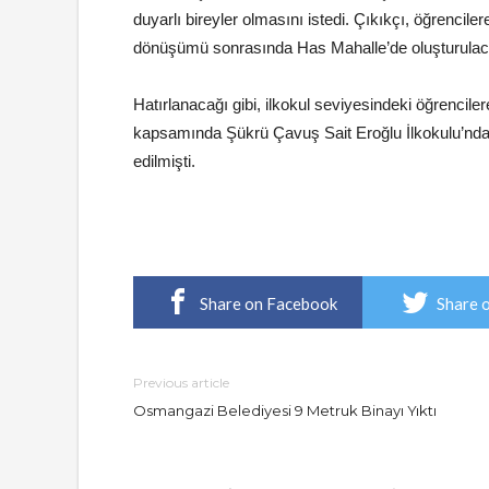
duyarlı bireyler olmasını istedi. Çıkıkçı, öğrenciler
dönüşümü sonrasında Has Mahalle’de oluşturulaca
Hatırlanacağı gibi, ilkokul seviyesindeki öğrenci
kapsamında Şükrü Çavuş Sait Eroğlu İlkokulu’ndaki
edilmişti.
Share on Facebook
Share 
Previous article
Osmangazi Belediyesi 9 Metruk Binayı Yıktı