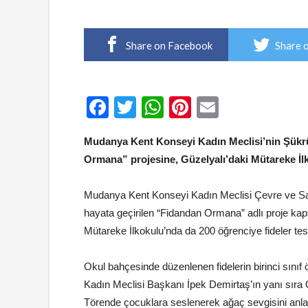
Share on Facebook
Share 
Facebook
Twitter
WhatsApp
Pinterest
Email
Mudanya Kent Konseyi Kadın Meclisi’nin Şükrü
Ormana” projesine, Güzelyalı’daki Mütareke İlko
Mudanya Kent Konseyi Kadın Meclisi Çevre ve Sağ
hayata geçirilen “Fidandan Ormana” adlı proje ka
Mütareke İlkokulu’nda da 200 öğrenciye fideler tesl
Okul bahçesinde düzenlenen fidelerin birinci sınıf
Kadın Meclisi Başkanı İpek Demirtaş’ın yanı sıra Ok
Törende çocuklara seslenerek ağaç sevgisini anlat