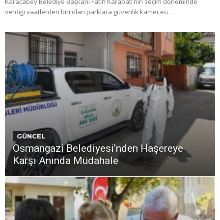
Karacabey Belediye Başkanı Fatih Karabatı’nın seçim döneminde
verdiği vaatlerden biri olan parklara güvenlik kamerası …
GÜNCEL
Osmangazi Belediyesi’nden Haşereye
Karşı Anında Müdahale