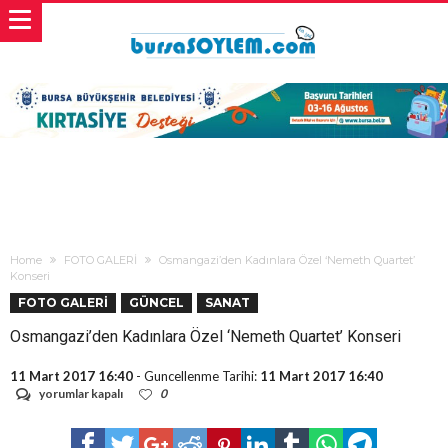
Home
FOTO GALERİ
Osmangazi’den Kadınlara Özel ‘Nemeth Quartet’
Konseri
FOTO GALERİ
GÜNCEL
SANAT
Osmangazi’den Kadınlara Özel ‘Nemeth Quartet’ Konseri
11 Mart 2017 16:40
- Guncellenme Tarihi:
11 Mart 2017 16:40
Osmangazi’den
yorumlar kapalı
0
Kadınlara
Özel
‘Nemeth