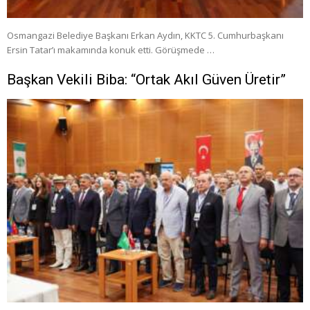
Osmangazi Belediye Başkanı Erkan Aydın, KKTC 5. Cumhurbaşkanı
Ersin Tatar’ı makamında konuk etti. Görüşmede …
Başkan Vekili Biba: “Ortak Akıl Güven Üretir”