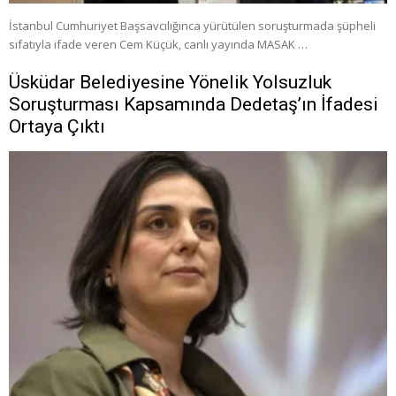
İstanbul Cumhuriyet Başsavcılığınca yürütülen soruşturmada şüpheli
sıfatıyla ifade veren Cem Küçük, canlı yayında MASAK …
Üsküdar Belediyesine Yönelik Yolsuzluk
Soruşturması Kapsamında Dedetaş’ın İfadesi
Ortaya Çıktı