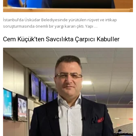
İstanbul’da Üsküdar Belediyesinde yürütülen rüşvet ve irtikap
soruşturmasında önemli bir yargı kararı çıktı. Yapı …
Cem Küçük’ten Savcılıkta Çarpıcı Kabuller