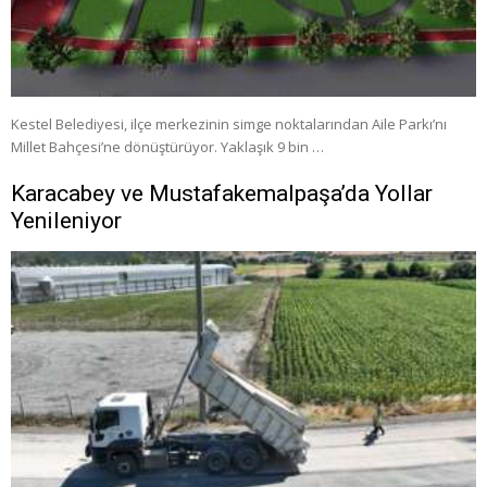
Kestel Belediyesi, ilçe merkezinin simge noktalarından Aile Parkı’nı
Millet Bahçesi’ne dönüştürüyor. Yaklaşık 9 bin …
Karacabey ve Mustafakemalpaşa’da Yollar
Yenileniyor