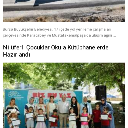
Bursa Büyükşehir Belediyesi, 17 ilçede yol yenileme çalışmaları
çerçevesinde Karacabey ve Mustafakemalpaşa’da ulaşım ağını …
Nilüferli Çocuklar Okula Kütüphanelerde
Hazırlandı