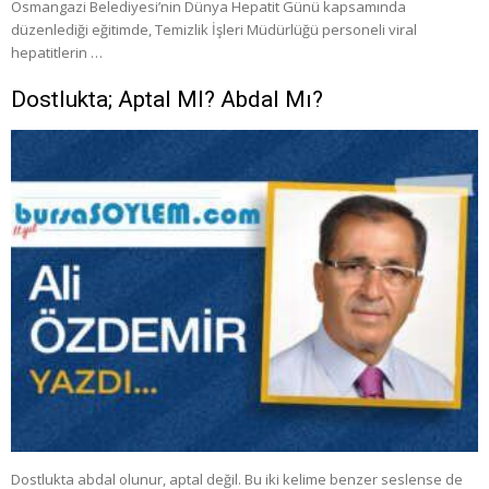
Osmangazi Belediyesi’nin Dünya Hepatit Günü kapsamında
düzenlediği eğitimde, Temizlik İşleri Müdürlüğü personeli viral
hepatitlerin …
Dostlukta; Aptal MI? Abdal Mı?
Dostlukta abdal olunur, aptal değil. Bu iki kelime benzer seslense de