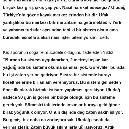
birçok kez giriş çıkış yapıyor. Nasıl hareket edeceğiz? Uludağ
Türkiye’nin gözde kayak merkezlerinden biridir. Ufak
yanlışlıklar bu merkezi bitirme anlamına getirmektedir. Yerli
ve yabancı turistler açısından tabi ki bir sistem olsun ama
buradaki esnafla alakalı nasıl işler bilemiyorum”
dedi.
Kış sporunun doğa ile mücadele olduğunu ifade eden Yıldız,
“Burada bu sistem uygulanırken, 2 metreyi aşkın kar
yağdığında bu sistemi okuma şansları yok. Görevliler burada
bu işi zaten yerine getiriyor. Ekstra bir sistemle burayı
köreltmelerine bir anlam veremiyoruz. Bu sistem gelmeden
önce ilk olarak bizimle istişare yapılması gerekiyor. Uludağ
sadece 90 gün iş gören bir bölge olduğu için bu sisteme
gerek yok. Sömestri tatillerinde insanlar buraya geldiğinde
biraz yoğunluk oluyor. Onun dışında dağ zaten sakin işliyor.
Bu geçişi biz daha da zorlaştırırsak, Uludağ esnafı da
verimsizleşir. Zaten büyük sıkıntılarla uğraşıyoruz. Artık