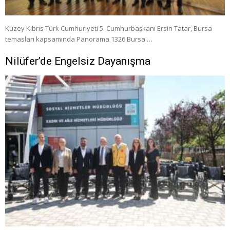
Kuzey Kıbrıs Türk Cumhuriyeti 5. Cumhurbaşkanı Ersin Tatar, Bursa
temasları kapsamında Panorama 1326 Bursa …
Nilüfer’de Engelsiz Dayanışma