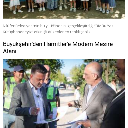
Nilüfer Belediyesi’nin bu yıl 15’incisini gerçekleştirdiği “Biz Bu Yaz
Kütüphanedeyiz” etkinliği düzenlenen renkli şenlik …
Büyükşehir’den Hamitler’e Modern Mesire
Alanı