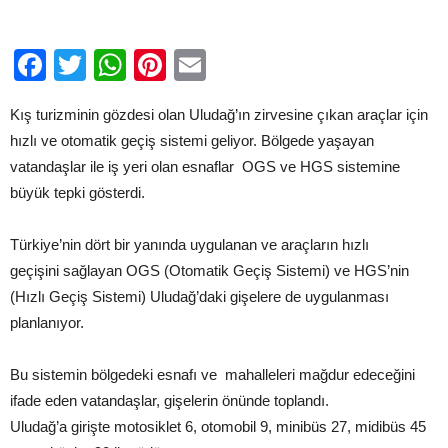
sistemi
geliyor…
için
Facebook
Twitter
WhatsApp
Pinterest
Email
Kış turizminin gözdesi olan Uludağ’ın zirvesine çıkan araçlar için
hızlı ve otomatik geçiş sistemi geliyor. Bölgede yaşayan
vatandaşlar ile iş yeri olan esnaflar OGS ve HGS sistemine
büyük tepki gösterdi.
Türkiye’nin dört bir yanında uygulanan ve araçların hızlı
geçişini sağlayan OGS (Otomatik Geçiş Sistemi) ve HGS’nin
(Hızlı Geçiş Sistemi) Uludağ’daki gişelere de uygulanması
planlanıyor.
Bu sistemin bölgedeki esnafı ve mahalleleri mağdur edeceğini
ifade eden vatandaşlar, gişelerin önünde toplandı.
Uludağ’a girişte motosiklet 6, otomobil 9, minibüs 27, midibüs 45