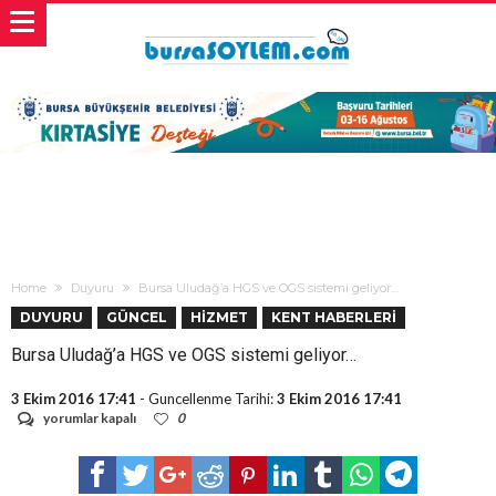
Home
Duyuru
Bursa Uludağ’a HGS ve OGS sistemi geliyor…
DUYURU
GÜNCEL
HİZMET
KENT HABERLERİ
Bursa Uludağ’a HGS ve OGS sistemi geliyor…
3 Ekim 2016 17:41
- Guncellenme Tarihi:
3 Ekim 2016 17:41
Bursa
yorumlar kapalı
0
Uludağ’a
HGS
ve
OGS