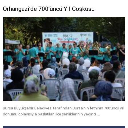
Orhangazi’de 700’üncü Yıl Coşkusu
Bursa Büyükşehir Belediyesi tarafından Bursa’nın fethinin 700’üncü yıl
dönümü dolayısıyla başlatılan ilçe şenliklerinin yedinci …