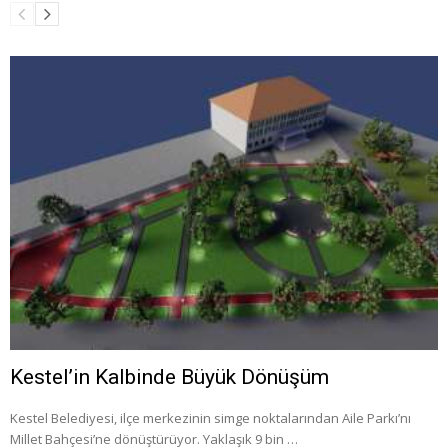
Kestel’in Kalbinde Büyük Dönüşüm
Kestel Belediyesi, ilçe merkezinin simge noktalarından Aile Parkı’nı
Millet Bahçesi’ne dönüştürüyor. Yaklaşık 9 bin …