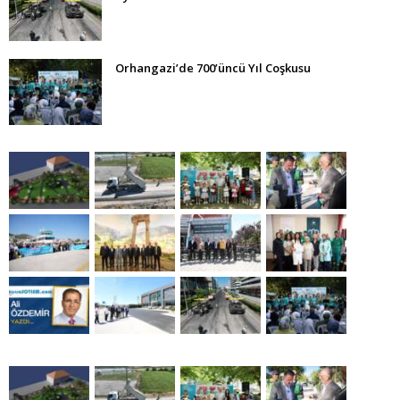
Orhangazi’de 700’üncü Yıl Coşkusu