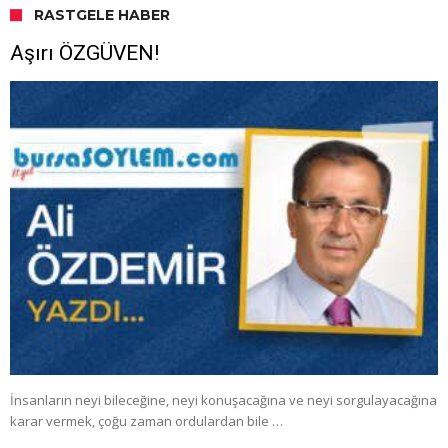
RASTGELE HABER
Aşırı ÖZGÜVEN!
İnsanların neyi bileceğine, neyi konuşacağına ve neyi sorgulayacağına
karar vermek, çoğu zaman ordulardan bile …