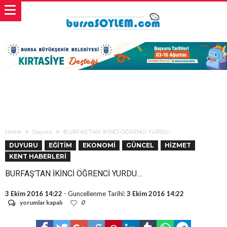
Home
Duyuru
BURFAŞ’TAN İKİNCİ ÖĞRENCİ YURDU…
DUYURU
EĞİTİM
EKONOMİ
GÜNCEL
HİZMET
KENT HABERLERİ
BURFAŞ’TAN İKİNCİ ÖĞRENCİ YURDU…
3 Ekim 2016 14:22
- Guncellenme Tarihi:
3 Ekim 2016 14:22
BURFAŞ’TAN
yorumlar kapalı
0
İKİNCİ
ÖĞRENCİ
YURDU…