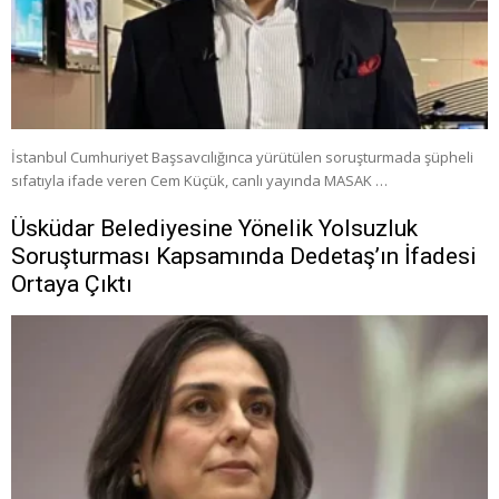
İstanbul Cumhuriyet Başsavcılığınca yürütülen soruşturmada şüpheli
sıfatıyla ifade veren Cem Küçük, canlı yayında MASAK …
Üsküdar Belediyesine Yönelik Yolsuzluk
Soruşturması Kapsamında Dedetaş’ın İfadesi
Ortaya Çıktı