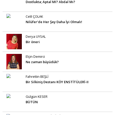
Dostlukta; Aptal MI? Abdal Mı?
Celil ÇOLAK
Nilüfer’de Her Şey Daha İyi Olmalı!
Derya UYSAL
Bir öneri
Elçin Demirci
Ne zaman büyüdük?
Fahrettin BEŞLİ
Bir Silkiniş Destanı KÖY ENSTİTÜLERİ-II
Gülgün KESER
BÜTÜN