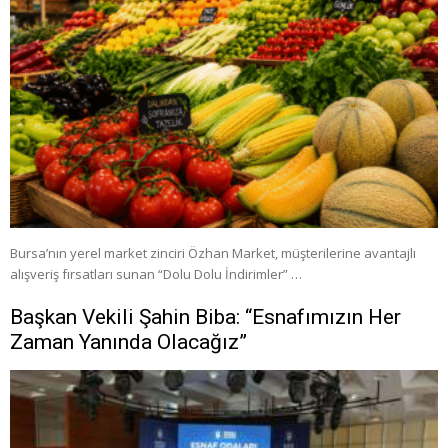
Bursa’nın yerel market zinciri Özhan Market, müşterilerine avantajlı
alışveriş fırsatları sunan “Dolu Dolu İndirimler” …
Başkan Vekili Şahin Biba: “Esnafımızın Her
Zaman Yanında Olacağız”