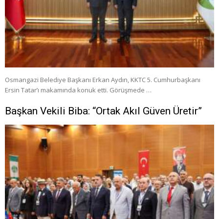
Osmangazi Belediye Başkanı Erkan Aydın, KKTC 5. Cumhurbaşkanı
Ersin Tatar’ı makamında konuk etti. Görüşmede …
Başkan Vekili Biba: “Ortak Akıl Güven Üretir”