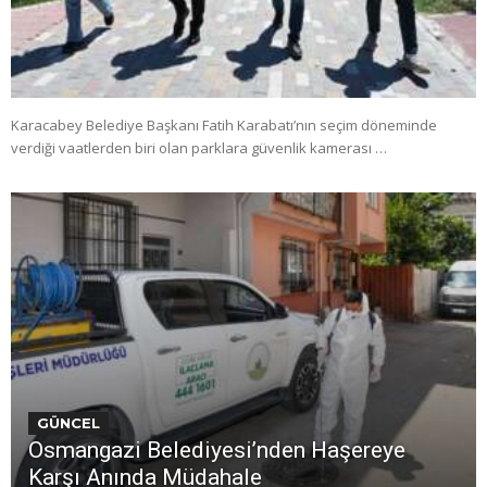
Karacabey Belediye Başkanı Fatih Karabatı’nın seçim döneminde
verdiği vaatlerden biri olan parklara güvenlik kamerası …
GÜNCEL
Osmangazi Belediyesi’nden Haşereye
Karşı Anında Müdahale