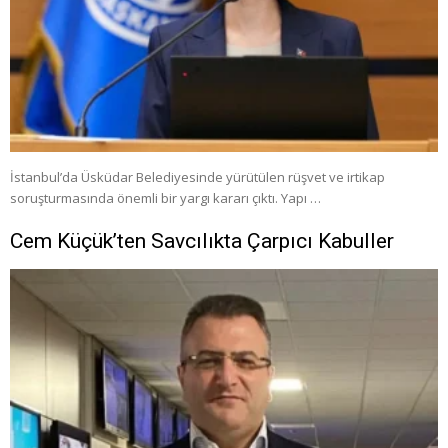
İstanbul’da Üsküdar Belediyesinde yürütülen rüşvet ve irtikap
soruşturmasında önemli bir yargı kararı çıktı. Yapı …
Cem Küçük’ten Savcılıkta Çarpıcı Kabuller