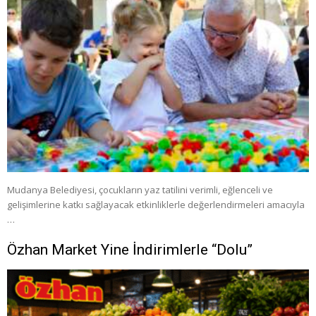
Mudanya Belediyesi, çocukların yaz tatilini verimli, eğlenceli ve
gelişimlerine katkı sağlayacak etkinliklerle değerlendirmeleri amacıyla
…
Özhan Market Yine İndirimlerle “Dolu”