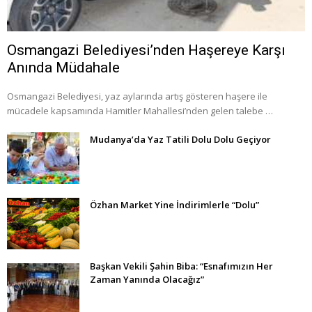
Osmangazi Belediyesi’nden Haşereye Karşı
Anında Müdahale
Osmangazi Belediyesi, yaz aylarında artış gösteren haşere ile
mücadele kapsamında Hamitler Mahallesi’nden gelen talebe …
Mudanya’da Yaz Tatili Dolu Dolu Geçiyor
Özhan Market Yine İndirimlerle “Dolu”
Başkan Vekili Şahin Biba: “Esnafımızın Her
Zaman Yanında Olacağız”