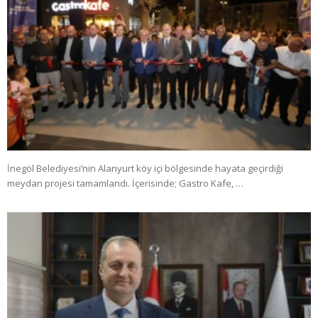
İnegöl Belediyesi’nin Alanyurt köy içi bölgesinde hayata geçirdiği
meydan projesi tamamlandı. İçerisinde; Gastro Kafe, …