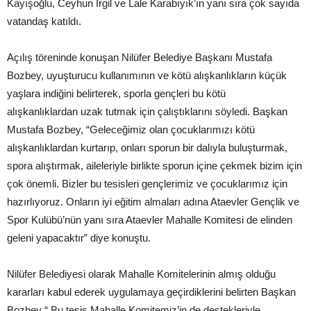
Kayışoğlu, Ceyhun İrgil ve Lale Karabıyık’ın yanı sıra çok sayıda
vatandaş katıldı.
Açılış töreninde konuşan Nilüfer Belediye Başkanı Mustafa
Bozbey, uyuşturucu kullanımının ve kötü alışkanlıkların küçük
yaşlara indiğini belirterek, sporla gençleri bu kötü
alışkanlıklardan uzak tutmak için çalıştıklarını söyledi. Başkan
Mustafa Bozbey, “Geleceğimiz olan çocuklarımızı kötü
alışkanlıklardan kurtarıp, onları sporun bir dalıyla buluşturmak,
spora alıştırmak, aileleriyle birlikte sporun içine çekmek bizim için
çok önemli. Bizler bu tesisleri gençlerimiz ve çocuklarımız için
hazırlıyoruz. Onların iyi eğitim almaları adına Ataevler Gençlik ve
Spor Kulübü’nün yanı sıra Ataevler Mahalle Komitesi de elinden
geleni yapacaktır” diye konuştu.
Nilüfer Belediyesi olarak Mahalle Komitelerinin almış olduğu
kararları kabul ederek uygulamaya geçirdiklerini belirten Başkan
Bozbey “ Bu tesis Mahalle Komitemiz’in de destekleriyle