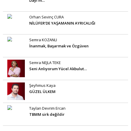
Dayı’m…
Orhan Sevinç CURA
NİLÜFER’DE YAŞAMANIN AYRICALIĞI
Semra KOZANLI
İnanmak, Başarmak ve Özgüven
Semra NEJLA TEKE
Seni Anlıyorum Yücel Akbulut…
Şeyhmus Kaya
GÜZEL ÜLKEM
Taylan Devrim Ercan
TBMM sirk değildir