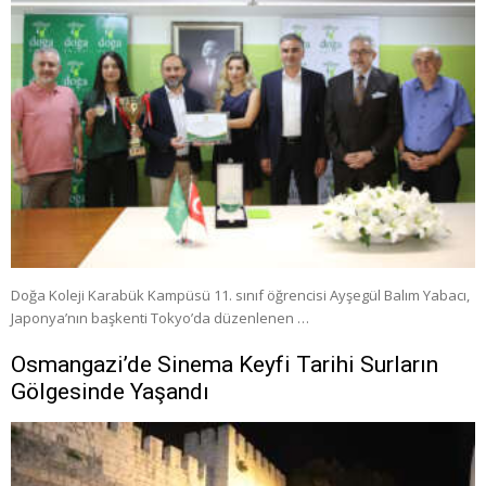
Doğa Koleji Karabük Kampüsü 11. sınıf öğrencisi Ayşegül Balım Yabacı,
Japonya’nın başkenti Tokyo’da düzenlenen …
Osmangazi’de Sinema Keyfi Tarihi Surların
Gölgesinde Yaşandı