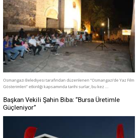
Osmangazi Belediyesi tarafından düzenlenen “Osmangazi’de Yaz Film
Gösterimleri” etkinliği kapsamında tarihi surlar, bu kez …
Başkan Vekili Şahin Biba: “Bursa Üretimle
Güçleniyor”