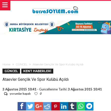
Home
GÜNCEL
Ataevler Gençlik Ve Spor Kulübü Açıldı
GÜNCEL
KENT HABERLERİ
Ataevler Gençlik Ve Spor Kulübü Açıldı
3 Ağustos 2015 10:41
- Guncellenme Tarihi:
3 Ağustos 2015 10:41
Ataevler
yorumlar kapalı
0
Gençlik
Ve
Spor
Kulübü