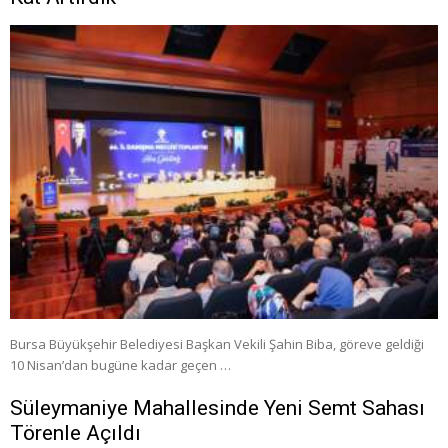
Bursa Büyükşehir Belediyesi Başkan Vekili Şahin Biba, göreve geldiği
10 Nisan’dan bugüne kadar geçen …
Süleymaniye Mahallesinde Yeni Semt Sahası
Törenle Açıldı