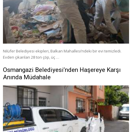
Nilüfer Belediyesi ekipleri, Balkan Mahallesi’ndeki bir evi temizledi.
Evden çıkarılan 28 ton çöp, üç …
Osmangazi Belediyesi’nden Haşereye Karşı
Anında Müdahale