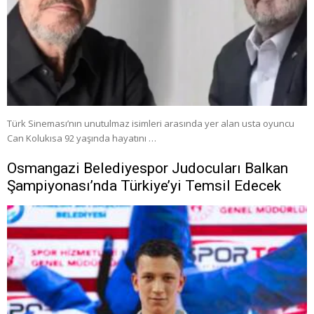
Türk Sineması’nın unutulmaz isimleri arasında yer alan usta oyuncu
Can Kolukısa 92 yaşında hayatını …
Osmangazi Belediyespor Judocuları Balkan
Şampiyonası’nda Türkiye’yi Temsil Edecek