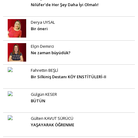
Nilüfer’de Her Şey Daha İyi Olmalı!
Derya UYSAL
Bir öneri
Elçin Demirci
Ne zaman büyüdük?
Fahrettin BEŞLİ
Bir Silkiniş Destanı KÖY ENSTİTÜLERİ-II
Gülgün KESER
BÜTÜN
Gülten KAVUT SÜRÜCÜ
YAŞAYARAK ÖĞRENME