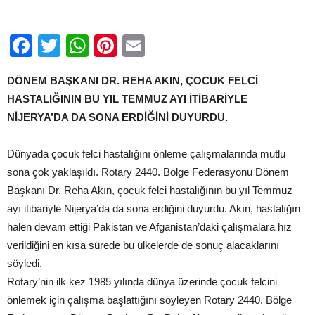
Felci
bitti
için
Facebook
Twitter
WhatsApp
Pinterest
Email
DÖNEM BAŞKANI DR. REHA AKIN, ÇOCUK FELCİ
HASTALIĞININ BU YIL TEMMUZ AYI İTİBARİYLE
NİJERYA’DA DA SONA ERDİĞİNİ DUYURDU.
Dünyada çocuk felci hastalığını önleme çalışmalarında mutlu
sona çok yaklaşıldı. Rotary 2440. Bölge Federasyonu Dönem
Başkanı Dr. Reha Akın, çocuk felci hastalığının bu yıl Temmuz
ayı itibariyle Nijerya’da da sona erdiğini duyurdu. Akın, hastalığın
halen devam ettiği Pakistan ve Afganistan’daki çalışmalara hız
verildiğini en kısa sürede bu ülkelerde de sonuç alacaklarını
söyledi.
Rotary’nin ilk kez 1985 yılında dünya üzerinde çocuk felcini
önlemek için çalışma başlattığını söyleyen Rotary 2440. Bölge