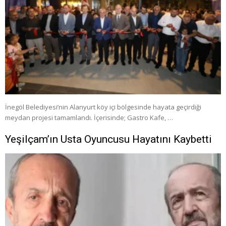
İnegöl Belediyesi’nin Alanyurt köy içi bölgesinde hayata geçirdiği
meydan projesi tamamlandı. İçerisinde; Gastro Kafe, …
Yeşilçam’ın Usta Oyuncusu Hayatını Kaybetti