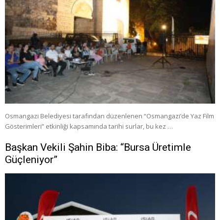
Osmangazi Belediyesi tarafından düzenlenen “Osmangazi’de Yaz Film
Gösterimleri” etkinliği kapsamında tarihi surlar, bu kez …
Başkan Vekili Şahin Biba: “Bursa Üretimle
Güçleniyor”