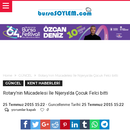
Home
GÜNCEL
Rotary’nin Mücadelesi İle Nijerya’da Çocuk Felci bitti
GÜNCEL
KENT HABERLERİ
Rotary’nin Mücadelesi İle Nijerya’da Çocuk Felci bitti
25 Temmuz 2015 15:22
- Guncellenme Tarihi:
25 Temmuz 2015 15:22
Rotary’nin
yorumlar kapalı
0
Mücadelesi
İle
Nijerya’da
Çocuk