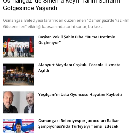
Osmangazi’de Sinema Keyfi Tarihi Surların
Gölgesinde Yaşandı
Osmangazi Belediyesi tarafından düzenlenen “Osmangazi’de Yaz Film
Gösterimleri” etkinliği kapsamında tarihi surlar, bu kez …
Başkan Vekili Şahin Biba: “Bursa Üretimle
Güçleniyor”
Alanyurt Meydanı Coşkulu Törenle Hizmete
Açıldı
Yeşilçam’ın Usta Oyuncusu Hayatını Kaybetti
Osmangazi Belediyespor Judocuları Balkan
Şampiyonası’nda Türkiye’yi Temsil Edecek