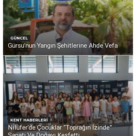
GÜNCEL
Gürsu’nun Yangın Şehitlerine Ahde Vefa
KENT HABERLERİ
Nilüfer’de Çocuklar “Toprağın İzinde”
Sanatı Ve Doğayı Keşfetti