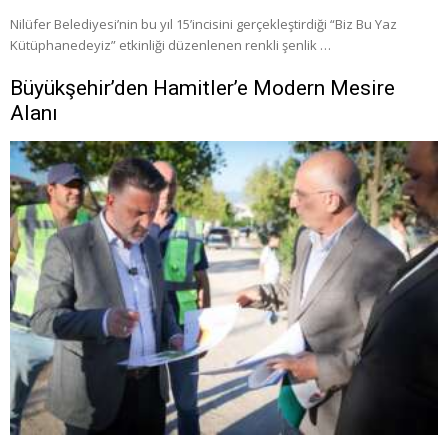
Nilüfer Belediyesi’nin bu yıl 15’incisini gerçekleştirdiği “Biz Bu Yaz
Kütüphanedeyiz” etkinliği düzenlenen renkli şenlik …
Büyükşehir’den Hamitler’e Modern Mesire
Alanı