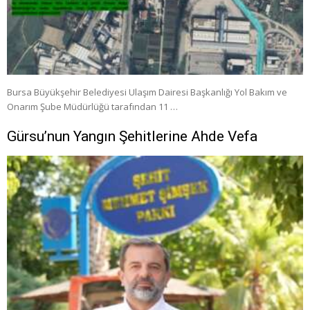
Bursa Büyükşehir Belediyesi Ulaşım Dairesi Başkanlığı Yol Bakım ve
Onarım Şube Müdürlüğü tarafından 11 …
Gürsu’nun Yangın Şehitlerine Ahde Vefa