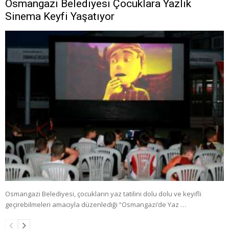
Osmangazi Belediyesi Çocuklara Yazlık
Sinema Keyfi Yaşatıyor
Osmangazi Belediyesi, çocukların yaz tatilini dolu dolu ve keyifli
geçirebilmeleri amacıyla düzenlediği “Osmangazi’de Yaz …