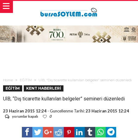
Home
EĞİTİM
UİB, “Dış ticarette kullanılan belgeler” semineri düzenledi
EĞİTİM
KENT HABERLERİ
UİB, “Dış ticarette kullanılan belgeler” semineri düzenledi
23 Haziran 2015 12:24
- Guncellenme Tarihi:
23 Haziran 2015 12:24
UİB,
yorumlar kapalı
0
“Dış
ticarette
kullanılan
belgeler”