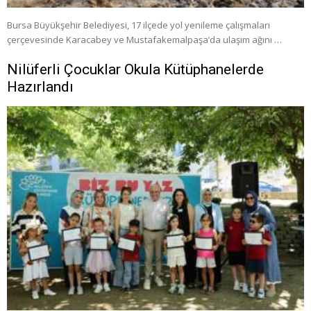
Bursa Büyükşehir Belediyesi, 17 ilçede yol yenileme çalışmaları
çerçevesinde Karacabey ve Mustafakemalpaşa’da ulaşım ağını …
Nilüferli Çocuklar Okula Kütüphanelerde
Hazırlandı