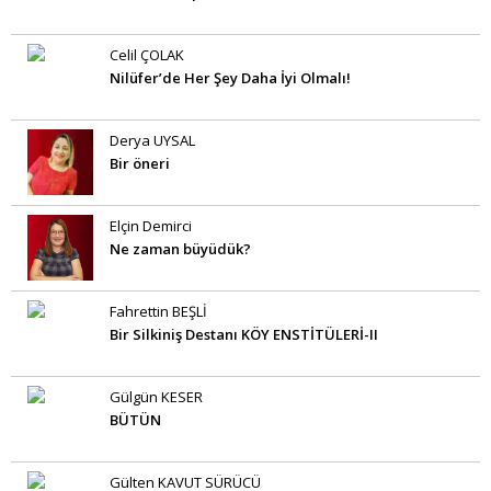
Celil ÇOLAK
Nilüfer’de Her Şey Daha İyi Olmalı!
Derya UYSAL
Bir öneri
Elçin Demirci
Ne zaman büyüdük?
Fahrettin BEŞLİ
Bir Silkiniş Destanı KÖY ENSTİTÜLERİ-II
Gülgün KESER
BÜTÜN
Gülten KAVUT SÜRÜCÜ