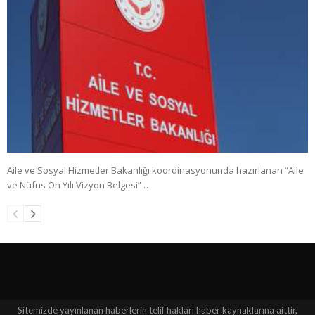
Aile ve Sosyal Hizmetler Bakanlığı koordinasyonunda hazırlanan “Aile
ve Nüfus On Yılı Vizyon Belgesi” …
Sitemizde yayınlanan haberlerin telif hakları haber kaynaklarına aittir,