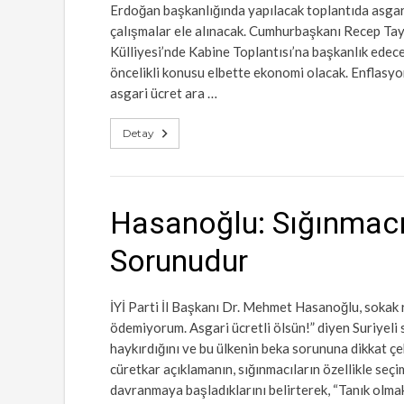
Erdoğan başkanlığında yapılacak toplantıda asgar
çalışmalar ele alınacak. Cumhurbaşkanı Recep Ta
Külliyesi’nde Kabine Toplantısı’na başkanlık e
öncelikli konusu elbette ekonomi olacak. Enflasyon
asgari ücret ara …
Detay
Hasanoğlu: Sığınmacı
Sorunudur
İYİ Parti İl Başkanı Dr. Mehmet Hasanoğlu, sokak
ödemiyorum. Asgari ücretli ölsün!” diyen Suriyeli 
haykırdığını ve bu ülkenin beka sorununa dikkat çe
cüretkar açıklamanın, sığınmacıların özellikle seç
davranmaya başladıklarını belirterek, “Tanık olm