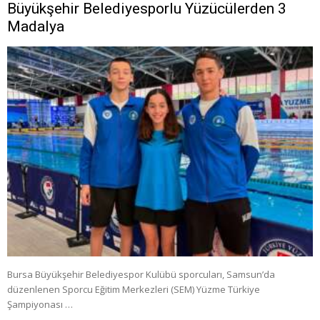
Büyükşehir Belediyesporlu Yüzücülerden 3
Madalya
Bursa Büyükşehir Belediyespor Kulübü sporcuları, Samsun’da
düzenlenen Sporcu Eğitim Merkezleri (SEM) Yüzme Türkiye
Şampiyonası …