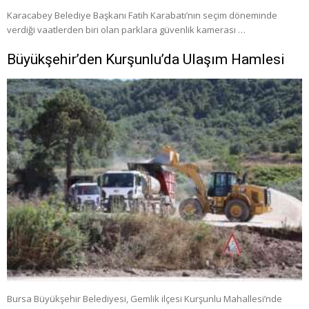
Karacabey Belediye Başkanı Fatih Karabatı’nın seçim döneminde
verdiği vaatlerden biri olan parklara güvenlik kamerası …
Büyükşehir’den Kurşunlu’da Ulaşım Hamlesi
Bursa Büyükşehir Belediyesi, Gemlik ilçesi Kurşunlu Mahallesi’nde