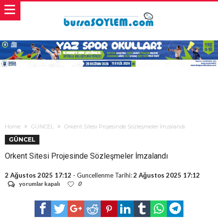
Home
GÜNCEL
Orkent Sitesi Projesinde Sözleşmeler İmzalandı
GÜNCEL
Orkent Sitesi Projesinde Sözleşmeler İmzalandı
2 Ağustos 2025 17:12
- Guncellenme Tarihi:
2 Ağustos 2025 17:12
Orkent
yorumlar kapalı
0
Sitesi
Projesinde
Sözleşmeler
İmzalandı