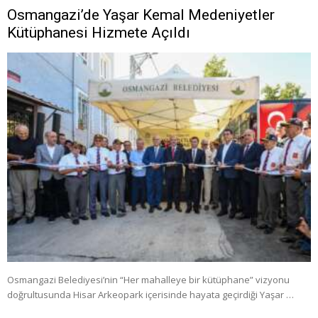
Osmangazi’de Yaşar Kemal Medeniyetler
Kütüphanesi Hizmete Açıldı
Osmangazi Belediyesi’nin “Her mahalleye bir kütüphane” vizyonu
doğrultusunda Hisar Arkeopark içerisinde hayata geçirdiği Yaşar …