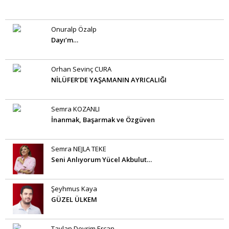
Onuralp Özalp
Dayı’m…
Orhan Sevinç CURA
NİLÜFER’DE YAŞAMANIN AYRICALIĞI
Semra KOZANLI
İnanmak, Başarmak ve Özgüven
Semra NEJLA TEKE
Seni Anlıyorum Yücel Akbulut…
Şeyhmus Kaya
GÜZEL ÜLKEM
Taylan Devrim Ercan