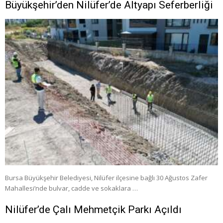
Büyükşehir’den Nilüfer’de Altyapı Seferberliği
Bursa Büyükşehir Belediyesi, Nilüfer ilçesine bağlı 30 Ağustos Zafer
Mahallesi’nde bulvar, cadde ve sokaklara …
Nilüfer’de Çalı Mehmetçik Parkı Açıldı