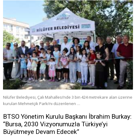
Nilüfer Belediyesi, Çalı Mahallesi’nde 3 bin 424 metrekare alan üzerine
kurulan Mehmetçik Parkı’nı düzenlenen …
BTSO Yönetim Kurulu Başkanı İbrahim Burkay:
“Bursa, 2030 Vizyonumuzla Türkiye’yi
Büyütmeye Devam Edecek”