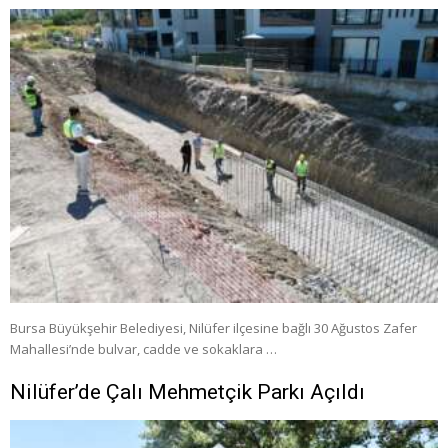
Bursa Büyükşehir Belediyesi, Nilüfer ilçesine bağlı 30 Ağustos Zafer
Mahallesi’nde bulvar, cadde ve sokaklara …
Nilüfer’de Çalı Mehmetçik Parkı Açıldı