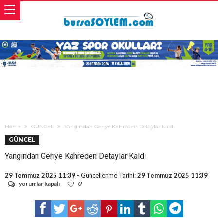
Home
GÜNCEL
Yangından Geriye Kahreden Detaylar Kaldı
GÜNCEL
Yangından Geriye Kahreden Detaylar Kaldı
29 Temmuz 2025 11:39
- Guncellenme Tarihi:
29 Temmuz 2025 11:39
Yangından
yorumlar kapalı
0
Geriye
Kahreden
Detaylar
Kaldı