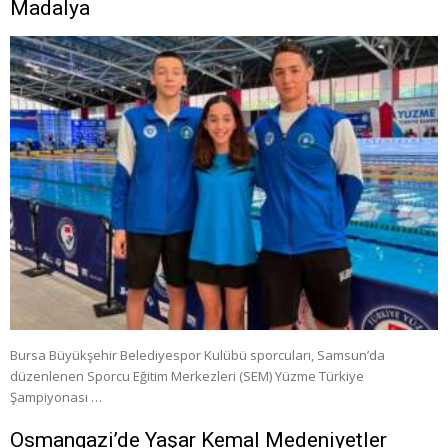
Madalya
Bursa Büyükşehir Belediyespor Kulübü sporcuları, Samsun’da
düzenlenen Sporcu Eğitim Merkezleri (SEM) Yüzme Türkiye
Şampiyonası …
Osmangazi’de Yaşar Kemal Medeniyetler