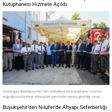
Kütüphanesi Hizmete Açıldı
Osmangazi Belediyesi’nin “Her mahalleye bir kütüphane” vizyonu
doğrultusunda Hisar Arkeopark içerisinde hayata geçirdiği Yaşar …
Büyükşehir’den Nilüfer’de Altyapı Seferberliği