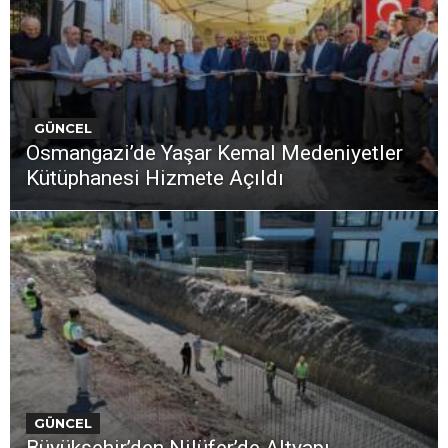
GÜNCEL
Osmangazi’de Yaşar Kemal Medeniyetler
Kütüphanesi Hizmete Açıldı
GÜNCEL
Büyükşehir’den Nilüfer’de Altyapı