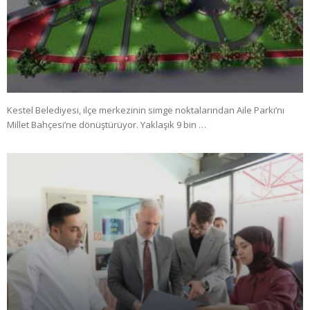
Kestel Belediyesi, ilçe merkezinin simge noktalarından Aile Parkı’nı
Millet Bahçesi’ne dönüştürüyor. Yaklaşık 9 bin …