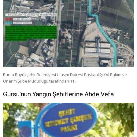
Bursa Büyükşehir Belediyesi Ulaşım Dairesi Başkanlığı Yol Bakım ve
Onarım Şube Müdürlüğü tarafından 11 …
Gürsu’nun Yangın Şehitlerine Ahde Vefa