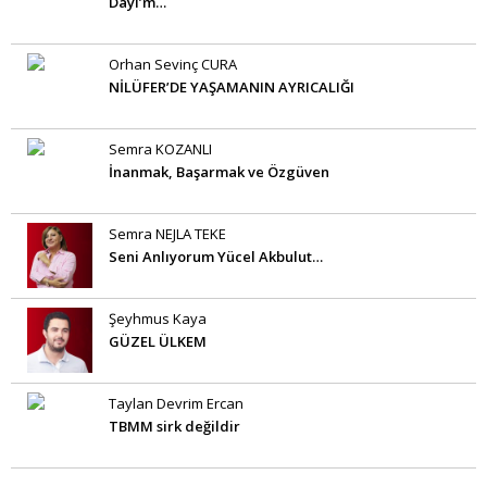
Dayı’m…
Orhan Sevinç CURA
NİLÜFER’DE YAŞAMANIN AYRICALIĞI
Semra KOZANLI
İnanmak, Başarmak ve Özgüven
Semra NEJLA TEKE
Seni Anlıyorum Yücel Akbulut…
Şeyhmus Kaya
GÜZEL ÜLKEM
Taylan Devrim Ercan
TBMM sirk değildir