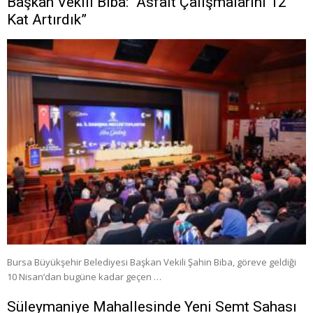
Başkan Vekili Biba: “Asfalt Çalışmalarını 12
Kat Artırdık”
Bursa Büyükşehir Belediyesi Başkan Vekili Şahin Biba, göreve geldiği
10 Nisan’dan bugüne kadar geçen …
Süleymaniye Mahallesinde Yeni Semt Sahası