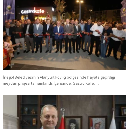
İnegöl Belediyesi’nin Alanyurt köy içi bölgesinde hayata geçirdiği
meydan projesi tamamlandı. İçerisinde; Gastro Kafe, …