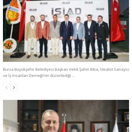
Bursa Büyükşehir Belediyesi Başkan Vekili Şahin Biba, İdealist Sanayici
ve İş İnsanları Derneği’nin düzenlediği …