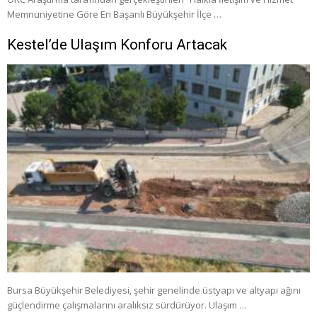
Memnuniyetine Göre En Başarılı Büyükşehir İlçe …
Kestel’de Ulaşım Konforu Artacak
Bursa Büyükşehir Belediyesi, şehir genelinde üstyapı ve altyapı ağını
güçlendirme çalışmalarını aralıksız sürdürüyor. Ulaşım …