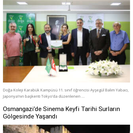
Doğa Koleji Karabük Kampüsü 11. sınıf öğrencisi Ayşegül Balım Yabacı,
Japonya’nın başkenti Tokyo’da düzenlenen …
Osmangazi’de Sinema Keyfi Tarihi Surların
Gölgesinde Yaşandı