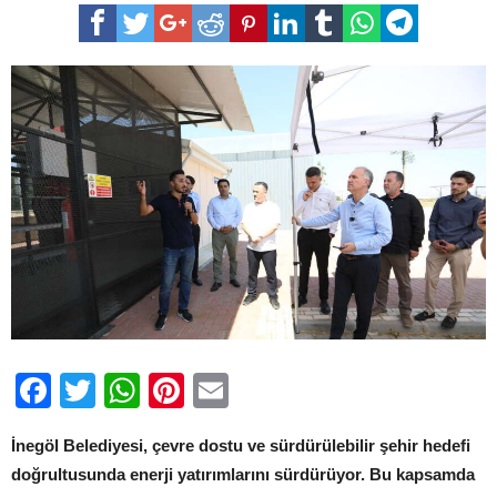
Elektrik
Faturası
Sıfırlandı
“Enerjisi
Artık
Güneşten”
için
Facebook
Twitter
WhatsApp
Pinterest
Email
İnegöl Belediyesi, çevre dostu ve sürdürülebilir şehir hedefi
doğrultusunda enerji yatırımlarını sürdürüyor. Bu kapsamda