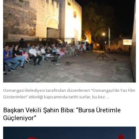
Osmangazi Belediyesi tarafından düzenlenen “Osmangazi’de Yaz Film
Gösterimleri” etkinliği kapsamında tarihi surlar, bu kez …
Başkan Vekili Şahin Biba: “Bursa Üretimle
Güçleniyor”