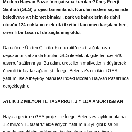
Modern Hayvan Pazarı’nın çatısına kurulan Güneş Enerji
Santrali (GES) projesi tamamlandı. Kurulan sistem sayesinde
belediyeye ait hizmet binaları, park ve bahçelerin de dahil
olduğu 124 noktanın elektrik tüketimi tamamen karşılanırken,
önemli bir tasarruf da sağlanmış oldu.
Daha önce Üreten Çiftçiler Kooperatifi’ne ait soğuk hava
deposunun çatısında kurulan GES ile elektrik giderlerinde %40
tasarruf sağlanmıştı. Bu adım, üreticilerin maliyetlerini düşürerek
önemli bir fayda sağlamıştı. İnegöl Belediye’sinin ikinci GES
yatırımı ise Alibeyköy Mahallesi’ndeki Modern Hayvan Pazarı’nda
gerçekleştirildi.
AYLIK 1,2 MİLYON TL TASARRUF, 3 YILDA AMORTİSMAN
Hayata geçirilen GES projesi ile İnegöl Belediyesi aylık ortalama
1,2 milyon TL tasarruf elde ediyor. Yatırımın 3 yıl gibi kısa bir
sürede geri dönüş sağlaması beklenirken, sistemin ömrü