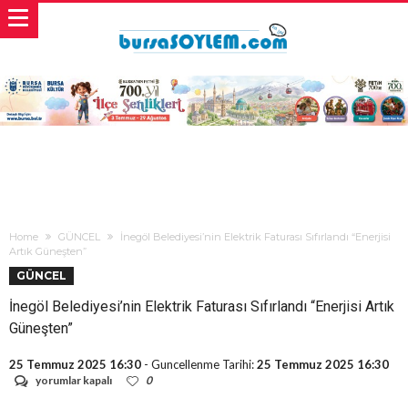
Home
GÜNCEL
İnegöl Belediyesi’nin Elektrik Faturası Sıfırlandı “Enerjisi
Artık Güneşten”
GÜNCEL
İnegöl Belediyesi’nin Elektrik Faturası Sıfırlandı “Enerjisi Artık
Güneşten”
25 Temmuz 2025 16:30
- Guncellenme Tarihi:
25 Temmuz 2025 16:30
İnegöl
yorumlar kapalı
0
Belediyesi’nin