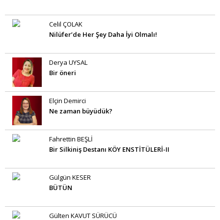
Celil ÇOLAK
Nilüfer’de Her Şey Daha İyi Olmalı!
Derya UYSAL
Bir öneri
Elçin Demirci
Ne zaman büyüdük?
Fahrettin BEŞLİ
Bir Silkiniş Destanı KÖY ENSTİTÜLERİ-II
Gülgün KESER
BÜTÜN
Gülten KAVUT SÜRÜCÜ