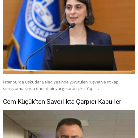
İstanbul’da Üsküdar Belediyesinde yürütülen rüşvet ve irtikap
soruşturmasında önemli bir yargı kararı çıktı. Yapı …
Cem Küçük’ten Savcılıkta Çarpıcı Kabuller