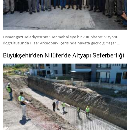
Osmangazi Belediyesi’nin “Her mahalleye bir kütüphane” vizyonu
doğrultusunda Hisar Arkeopark içerisinde hayata geçirdiği Yaşar …
Büyükşehir’den Nilüfer’de Altyapı Seferberliği