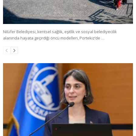
Nilüfer Belediyesi, kentsel sağlık, eşitlik ve sosyal belediyecilik
alanında hayata geçirdiği öncü modelleri, Portekiz’de …