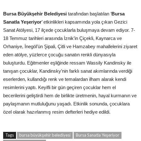
Bursa Büyükşehir Belediyesi
tarafından başlatılan ‘
Bursa
Sanatla Yeşeriyor
’ etkinlikleri kapsamında yola çıkan Gezici
Sanat Atölyesi, 17 ilçede çocuklarla buluşmaya devam ediyor. 7-
18 Temmuz tarihleri arasında İznik’in Çiçekli, Kaynarca ve
Orhaniye, İnegöl’ün Şipali, Çitli ve Hamzabey mahallelerini ziyaret
eden atölye, yüzlerce çocuğu sanatın renkli dünyasıyla
buluşturdu. Eğitmenler eşliğinde ressam Wassily Kandinsky ile
tanışan çocuklar, Kandinsky’nin farklı sanat akımlarında verdiği
eserlerden, kullandığı renk ve temalardan ilham alarak kendi
resimlerini yaptı. Keyifli bir gün geçiren çocuklar hem el
becerilerini geliştirdi hem de birlikte üretmenin, hayal kurmanın ve
paylaşmanın mutluluğunu yaşadı. Etkinlik sonunda, çocuklara
özel olarak hazırlanmış resim defterleri hediye edildi.
Tags
bursa büyükşehir belediyesi
Bursa Sanatla Yeşeriyor