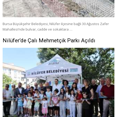
Bursa Büyükşehir Belediyesi, Nilüfer ilçesine bağlı 30 Ağustos Zafer
Mahallesi’nde bulvar, cadde ve sokaklara …
Nilüfer’de Çalı Mehmetçik Parkı Açıldı