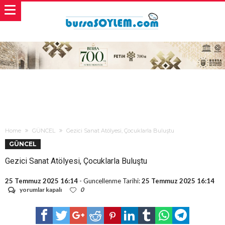
Home
GÜNCEL
Gezici Sanat Atölyesi, Çocuklarla Buluştu
GÜNCEL
Gezici Sanat Atölyesi, Çocuklarla Buluştu
25 Temmuz 2025 16:14
- Guncellenme Tarihi:
25 Temmuz 2025 16:14
Gezici
yorumlar kapalı
0
Sanat
Atölyesi,
Çocuklarla
Buluştu