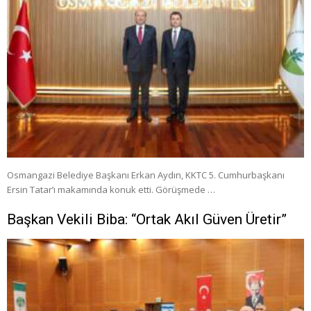
Osmangazi Belediye Başkanı Erkan Aydın, KKTC 5. Cumhurbaşkanı
Ersin Tatar’ı makamında konuk etti. Görüşmede …
Başkan Vekili Biba: “Ortak Akıl Güven Üretir”