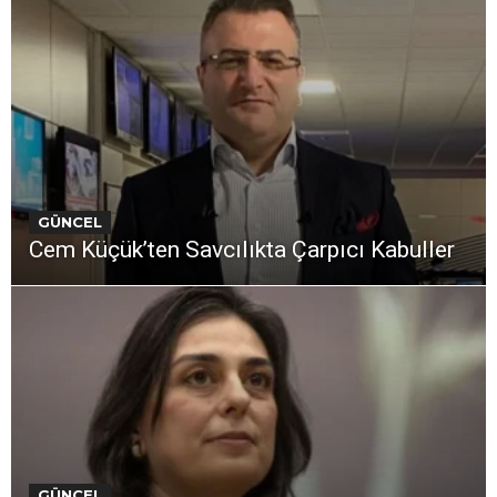
GÜNCEL
Cem Küçük’ten Savcılıkta Çarpıcı Kabuller
GÜNCEL