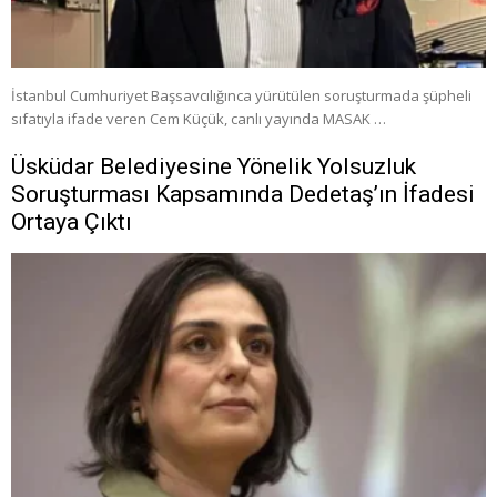
İstanbul Cumhuriyet Başsavcılığınca yürütülen soruşturmada şüpheli
sıfatıyla ifade veren Cem Küçük, canlı yayında MASAK …
Üsküdar Belediyesine Yönelik Yolsuzluk
Soruşturması Kapsamında Dedetaş’ın İfadesi
Ortaya Çıktı