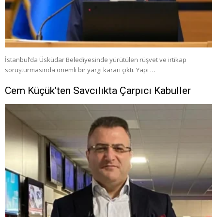
İstanbul’da Üsküdar Belediyesinde yürütülen rüşvet ve irtikap
soruşturmasında önemli bir yargı kararı çıktı. Yapı …
Cem Küçük’ten Savcılıkta Çarpıcı Kabuller