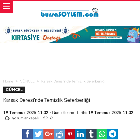
Home
GÜNCEL
Karsak Deresi’nde Temizlik Seferberliği
GÜNCEL
Karsak Deresi’nde Temizlik Seferberliği
19 Temmuz 2025 11:02
- Guncellenme Tarihi:
19 Temmuz 2025 11:02
Karsak
yorumlar kapalı
0
Deresi’nde
Temizlik
Seferberliği
için