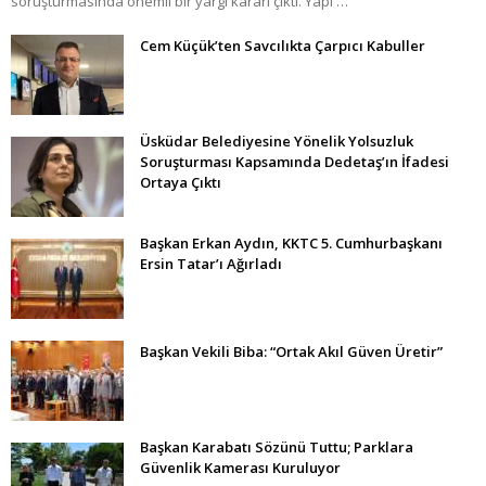
soruşturmasında önemli bir yargı kararı çıktı. Yapı …
Cem Küçük’ten Savcılıkta Çarpıcı Kabuller
Üsküdar Belediyesine Yönelik Yolsuzluk
Soruşturması Kapsamında Dedetaş’ın İfadesi
Ortaya Çıktı
Başkan Erkan Aydın, KKTC 5. Cumhurbaşkanı
Ersin Tatar’ı Ağırladı
Başkan Vekili Biba: “Ortak Akıl Güven Üretir”
Başkan Karabatı Sözünü Tuttu; Parklara
Güvenlik Kamerası Kuruluyor