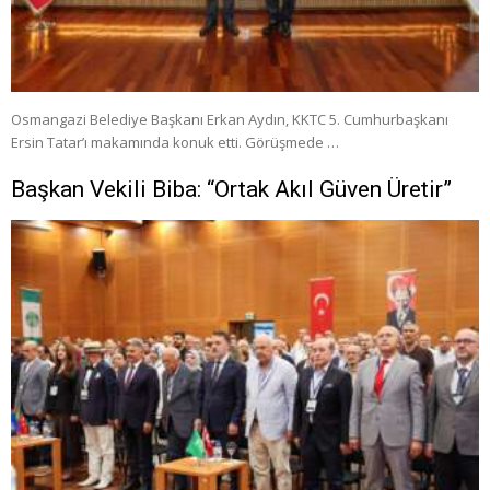
Osmangazi Belediye Başkanı Erkan Aydın, KKTC 5. Cumhurbaşkanı
Ersin Tatar’ı makamında konuk etti. Görüşmede …
Başkan Vekili Biba: “Ortak Akıl Güven Üretir”