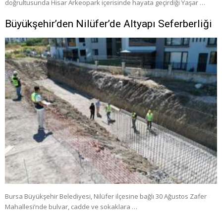
doğrultusunda Hisar Arkeopark içerisinde hayata geçirdiği Yaşar …
Büyükşehir’den Nilüfer’de Altyapı Seferberliği
Bursa Büyükşehir Belediyesi, Nilüfer ilçesine bağlı 30 Ağustos Zafer
Mahallesi’nde bulvar, cadde ve sokaklara …