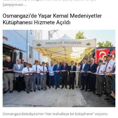
Şampiyonası …
Osmangazi’de Yaşar Kemal Medeniyetler
Kütüphanesi Hizmete Açıldı
Osmangazi Belediyesi’nin “Her mahalleye bir kütüphane” vizyonu