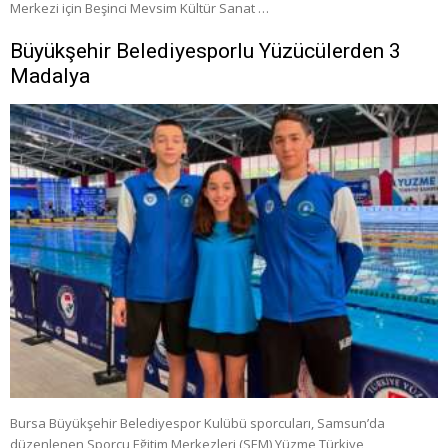
Merkezi için Beşinci Mevsim Kültür Sanat …
Büyükşehir Belediyesporlu Yüzücülerden 3
Madalya
Bursa Büyükşehir Belediyespor Kulübü sporcuları, Samsun’da
düzenlenen Sporcu Eğitim Merkezleri (SEM) Yüzme Türkiye