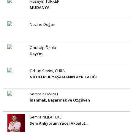
Hüseyin TÜRKER
MUDANYA
Nezihe Doğan
Onuralp Özalp
Dayı’m…
Orhan Sevinç CURA
NİLÜFER’DE YAŞAMANIN AYRICALIĞI
Semra KOZANLI
İnanmak, Başarmak ve Özgüven
Semra NEJLA TEKE
Seni Anlıyorum Yücel Akbulut…