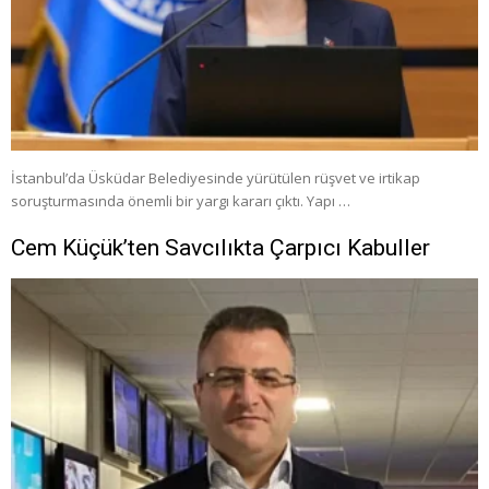
İstanbul’da Üsküdar Belediyesinde yürütülen rüşvet ve irtikap
soruşturmasında önemli bir yargı kararı çıktı. Yapı …
Cem Küçük’ten Savcılıkta Çarpıcı Kabuller