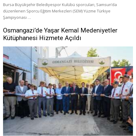
Bursa Büyükşehir Belediyespor Kulübü sporcuları, Samsun’da
düzenlenen Sporcu Eğitim Merkezleri (SEM) Yüzme Türkiye
Şampiyonası …
Osmangazi’de Yaşar Kemal Medeniyetler
Kütüphanesi Hizmete Açıldı