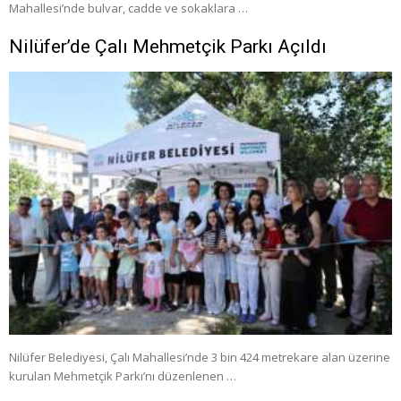
Mahallesi’nde bulvar, cadde ve sokaklara …
Nilüfer’de Çalı Mehmetçik Parkı Açıldı
Nilüfer Belediyesi, Çalı Mahallesi’nde 3 bin 424 metrekare alan üzerine
kurulan Mehmetçik Parkı’nı düzenlenen …