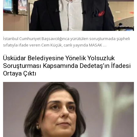
İstanbul Cumhuriyet Başsavcılığınca yürütülen soruşturmada şüpheli
sıfatıyla ifade veren Cem Küçük, canlı yayında MASAK …
Üsküdar Belediyesine Yönelik Yolsuzluk
Soruşturması Kapsamında Dedetaş’ın İfadesi
Ortaya Çıktı