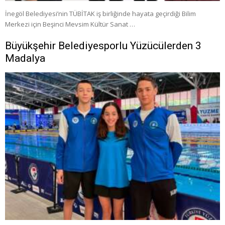
İnegöl Belediyesi’nin TÜBİTAK iş birliğinde hayata geçirdiği Bilim
Merkezi için Beşinci Mevsim Kültür Sanat …
Büyükşehir Belediyesporlu Yüzücülerden 3
Madalya