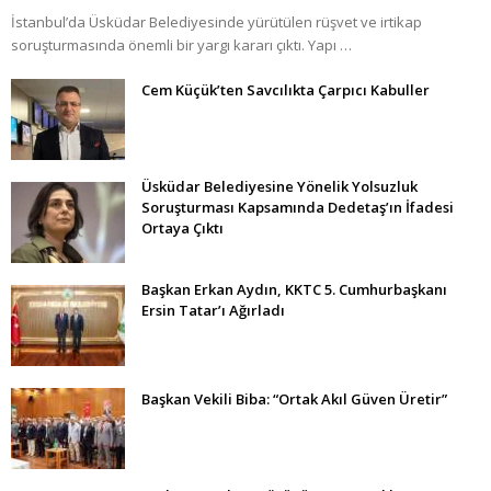
İstanbul’da Üsküdar Belediyesinde yürütülen rüşvet ve irtikap
soruşturmasında önemli bir yargı kararı çıktı. Yapı …
Cem Küçük’ten Savcılıkta Çarpıcı Kabuller
Üsküdar Belediyesine Yönelik Yolsuzluk
Soruşturması Kapsamında Dedetaş’ın İfadesi
Ortaya Çıktı
Başkan Erkan Aydın, KKTC 5. Cumhurbaşkanı
Ersin Tatar’ı Ağırladı
Başkan Vekili Biba: “Ortak Akıl Güven Üretir”