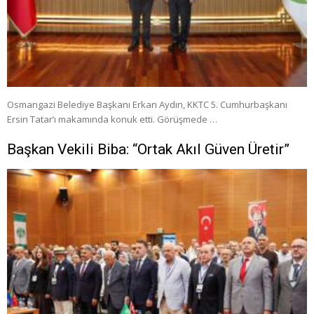
Osmangazi Belediye Başkanı Erkan Aydın, KKTC 5. Cumhurbaşkanı
Ersin Tatar’ı makamında konuk etti. Görüşmede …
Başkan Vekili Biba: “Ortak Akıl Güven Üretir”