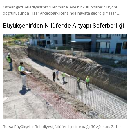
Osmangazi Belediyesi’nin “Her mahalleye bir kütüphane” vizyonu
doğrultusunda Hisar Arkeopark içerisinde hayata geçirdiği Yaşar …
Büyükşehir’den Nilüfer’de Altyapı Seferberliği
Bursa Büyükşehir Belediyesi, Nilüfer ilçesine bağlı 30 Ağustos Zafer