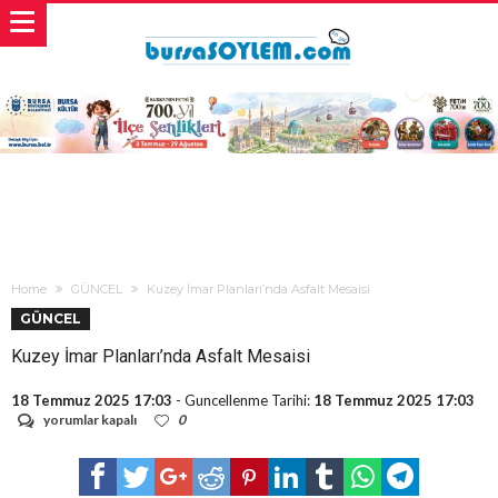
Home
GÜNCEL
Kuzey İmar Planları’nda Asfalt Mesaisi
GÜNCEL
Kuzey İmar Planları’nda Asfalt Mesaisi
18 Temmuz 2025 17:03
- Guncellenme Tarihi:
18 Temmuz 2025 17:03
Kuzey
yorumlar kapalı
0
İmar
Planları’nda
Asfalt
Mesaisi