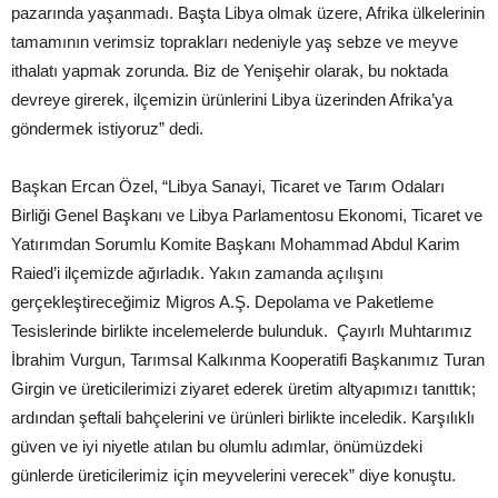
pazarında yaşanmadı. Başta Libya olmak üzere, Afrika ülkelerinin
tamamının verimsiz toprakları nedeniyle yaş sebze ve meyve
ithalatı yapmak zorunda. Biz de Yenişehir olarak, bu noktada
devreye girerek, ilçemizin ürünlerini Libya üzerinden Afrika’ya
göndermek istiyoruz” dedi.
Başkan Ercan Özel, “Libya Sanayi, Ticaret ve Tarım Odaları
Birliği Genel Başkanı ve Libya Parlamentosu Ekonomi, Ticaret ve
Yatırımdan Sorumlu Komite Başkanı Mohammad Abdul Karim
Raied’i ilçemizde ağırladık. Yakın zamanda açılışını
gerçekleştireceğimiz Migros A.Ş. Depolama ve Paketleme
Tesislerinde birlikte incelemelerde bulunduk. Çayırlı Muhtarımız
İbrahim Vurgun, Tarımsal Kalkınma Kooperatifi Başkanımız Turan
Girgin ve üreticilerimizi ziyaret ederek üretim altyapımızı tanıttık;
ardından şeftali bahçelerini ve ürünleri birlikte inceledik. Karşılıklı
güven ve iyi niyetle atılan bu olumlu adımlar, önümüzdeki
günlerde üreticilerimiz için meyvelerini verecek” diye konuştu.