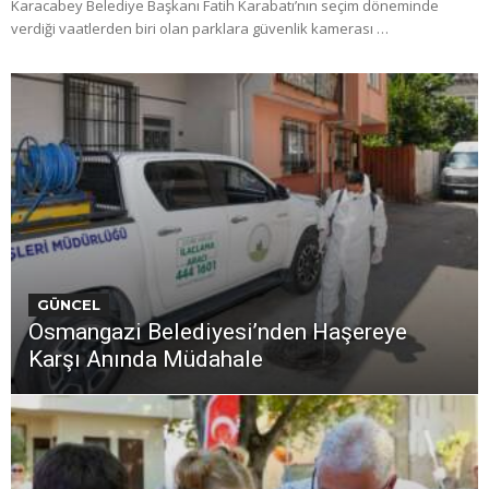
Karacabey Belediye Başkanı Fatih Karabatı’nın seçim döneminde
verdiği vaatlerden biri olan parklara güvenlik kamerası …
GÜNCEL
Osmangazi Belediyesi’nden Haşereye
Karşı Anında Müdahale