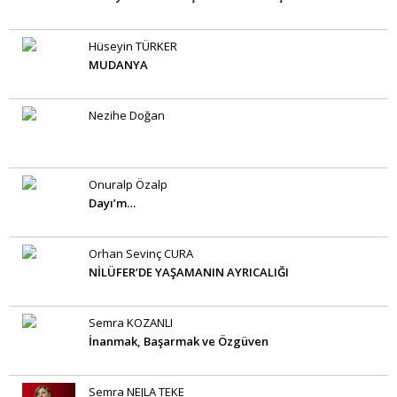
Hüseyin TÜRKER
MUDANYA
Nezihe Doğan
Onuralp Özalp
Dayı’m…
Orhan Sevinç CURA
NİLÜFER’DE YAŞAMANIN AYRICALIĞI
Semra KOZANLI
İnanmak, Başarmak ve Özgüven
Semra NEJLA TEKE