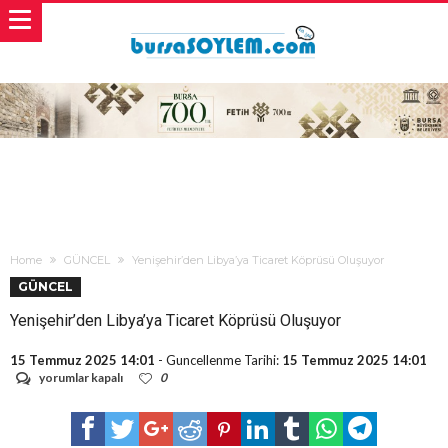
Home
GÜNCEL
Yenişehir’den Libya’ya Ticaret Köprüsü Oluşuyor
GÜNCEL
Yenişehir’den Libya’ya Ticaret Köprüsü Oluşuyor
15 Temmuz 2025 14:01
- Guncellenme Tarihi:
15 Temmuz 2025 14:01
Yenişehir’den
yorumlar kapalı
0
Libya’ya
Ticaret
Köprüsü
Oluşuyor