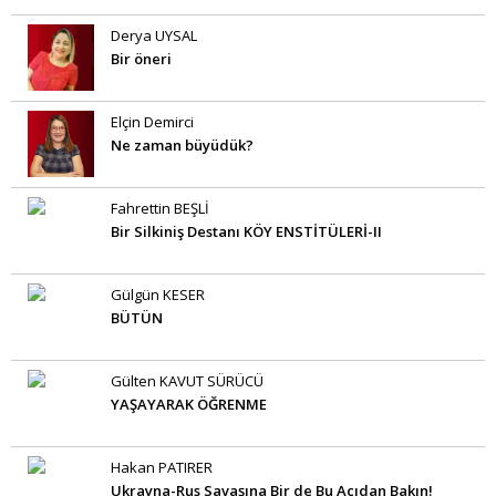
Derya UYSAL
Bir öneri
Elçin Demirci
Ne zaman büyüdük?
Fahrettin BEŞLİ
Bir Silkiniş Destanı KÖY ENSTİTÜLERİ-II
Gülgün KESER
BÜTÜN
Gülten KAVUT SÜRÜCÜ
YAŞAYARAK ÖĞRENME
Hakan PATIRER
Ukrayna-Rus Savaşına Bir de Bu Açıdan Bakın!