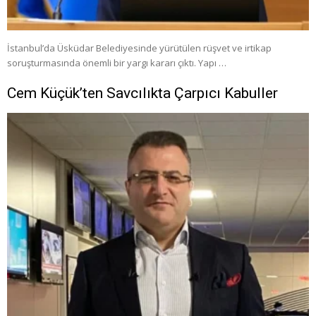
İstanbul’da Üsküdar Belediyesinde yürütülen rüşvet ve irtikap
soruşturmasında önemli bir yargı kararı çıktı. Yapı …
Cem Küçük’ten Savcılıkta Çarpıcı Kabuller