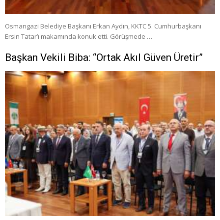
Osmangazi Belediye Başkanı Erkan Aydın, KKTC 5. Cumhurbaşkanı
Ersin Tatar’ı makamında konuk etti. Görüşmede …
Başkan Vekili Biba: “Ortak Akıl Güven Üretir”