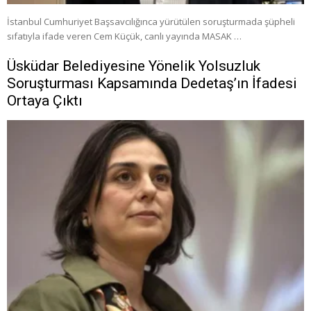
İstanbul Cumhuriyet Başsavcılığınca yürütülen soruşturmada şüpheli
sıfatıyla ifade veren Cem Küçük, canlı yayında MASAK …
Üsküdar Belediyesine Yönelik Yolsuzluk
Soruşturması Kapsamında Dedetaş’ın İfadesi
Ortaya Çıktı