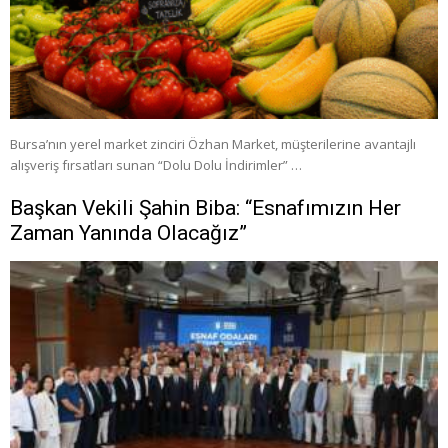
Bursa’nın yerel market zinciri Özhan Market, müşterilerine avantajlı
alışveriş fırsatları sunan “Dolu Dolu İndirimler” …
Başkan Vekili Şahin Biba: “Esnafımızın Her
Zaman Yanında Olacağız”