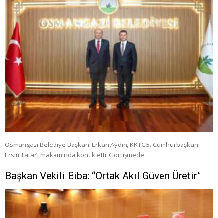
Osmangazi Belediye Başkanı Erkan Aydın, KKTC 5. Cumhurbaşkanı
Ersin Tatar’ı makamında konuk etti. Görüşmede …
Başkan Vekili Biba: “Ortak Akıl Güven Üretir”