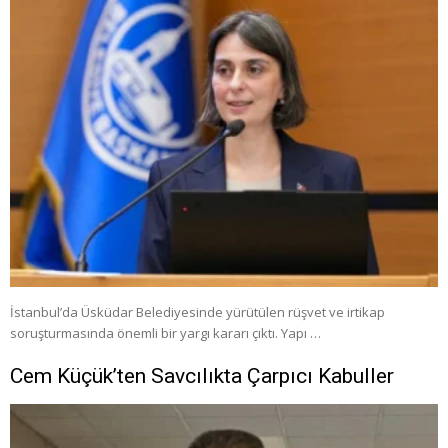
İstanbul’da Üsküdar Belediyesinde yürütülen rüşvet ve irtikap
soruşturmasında önemli bir yargı kararı çıktı. Yapı …
Cem Küçük’ten Savcılıkta Çarpıcı Kabuller