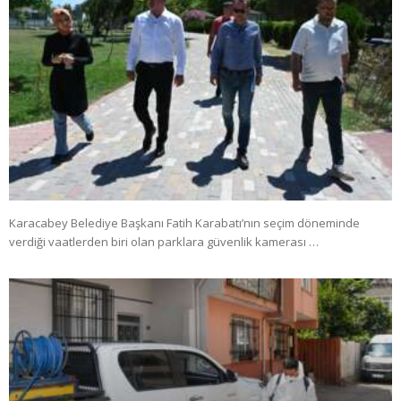
Karacabey Belediye Başkanı Fatih Karabatı’nın seçim döneminde
verdiği vaatlerden biri olan parklara güvenlik kamerası …