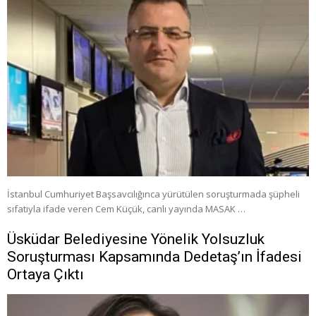
İstanbul Cumhuriyet Başsavcılığınca yürütülen soruşturmada şüpheli
sıfatıyla ifade veren Cem Küçük, canlı yayında MASAK …
Üsküdar Belediyesine Yönelik Yolsuzluk
Soruşturması Kapsamında Dedetaş’ın İfadesi
Ortaya Çıktı