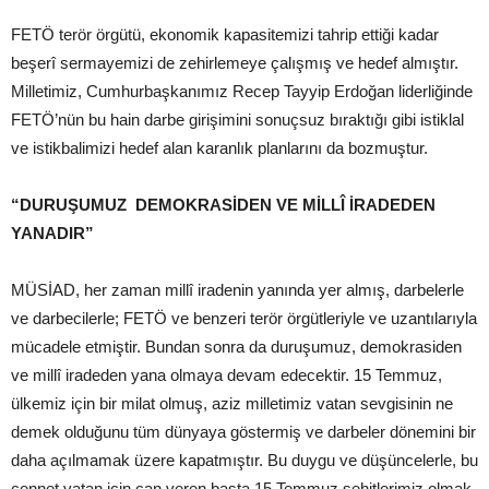
FETÖ terör örgütü, ekonomik kapasitemizi tahrip ettiği kadar
beşerî sermayemizi de zehirlemeye çalışmış ve hedef almıştır.
Milletimiz, Cumhurbaşkanımız Recep Tayyip Erdoğan liderliğinde
FETÖ’nün bu hain darbe girişimini sonuçsuz bıraktığı gibi istiklal
ve istikbalimizi hedef alan karanlık planlarını da bozmuştur.
“DURUŞUMUZ DEMOKRASİDEN VE MİLLÎ İRADEDEN
YANADIR”
MÜSİAD, her zaman millî iradenin yanında yer almış, darbelerle
ve darbecilerle; FETÖ ve benzeri terör örgütleriyle ve uzantılarıyla
mücadele etmiştir. Bundan sonra da duruşumuz, demokrasiden
ve millî iradeden yana olmaya devam edecektir. 15 Temmuz,
ülkemiz için bir milat olmuş, aziz milletimiz vatan sevgisinin ne
demek olduğunu tüm dünyaya göstermiş ve darbeler dönemini bir
daha açılmamak üzere kapatmıştır. Bu duygu ve düşüncelerle, bu
cennet vatan için can veren başta 15 Temmuz şehitlerimiz olmak