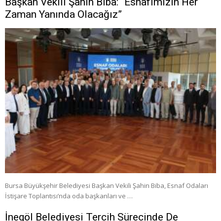
Başkan Vekili Şahin Biba: “Esnafımızın Her
Zaman Yanında Olacağız”
Bursa Büyükşehir Belediyesi Başkan Vekili Şahin Biba, Esnaf Odaları
İstişare Toplantısı’nda oda başkanları ve …
İnegöl Belediyesi Tercih Sürecinde De