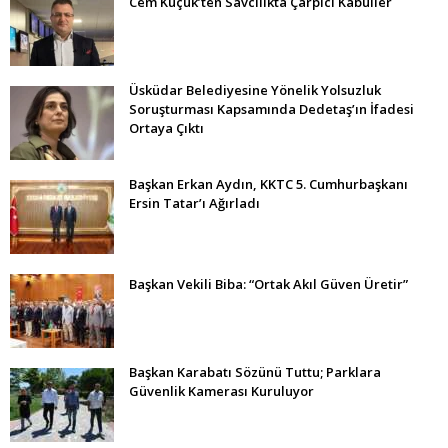
Cem Küçük’ten Savcılıkta Çarpıcı Kabuller
Üsküdar Belediyesine Yönelik Yolsuzluk
Soruşturması Kapsamında Dedetaş’ın İfadesi
Ortaya Çıktı
Başkan Erkan Aydın, KKTC 5. Cumhurbaşkanı
Ersin Tatar’ı Ağırladı
Başkan Vekili Biba: “Ortak Akıl Güven Üretir”
Başkan Karabatı Sözünü Tuttu; Parklara
Güvenlik Kamerası Kuruluyor