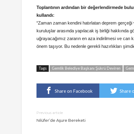
Toplantının ardından bir değerlendirmede bulu
kullandı:
“Zaman zaman kendini hatırlatan deprem gerçeği ve 
kuruluşlar arasında yapılacak iş birliği hakkında 
uğrayacağımız zararın en aza indirilmesi ve can k
önem taşıyor. Bu nedenle gerekli hazırlıkları şim
Tags
Gemlik Belediye Başkanı Şükrü Deviren
Geml
Share on Facebook
Share 
Previous article
Nilüfer’de Aşure Bereketi