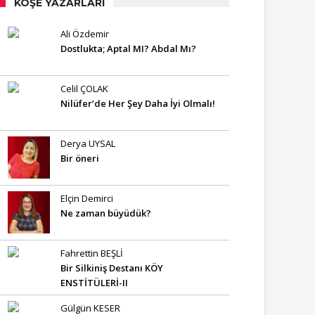
KÖŞE YAZARLARI
Ali Özdemir
Dostlukta; Aptal MI? Abdal Mı?
Celil ÇOLAK
Nilüfer’de Her Şey Daha İyi Olmalı!
Derya UYSAL
Bir öneri
Elçin Demirci
Ne zaman büyüdük?
Fahrettin BEŞLİ
Bir Silkiniş Destanı KÖY
ENSTİTÜLERİ-II
Gülgün KESER