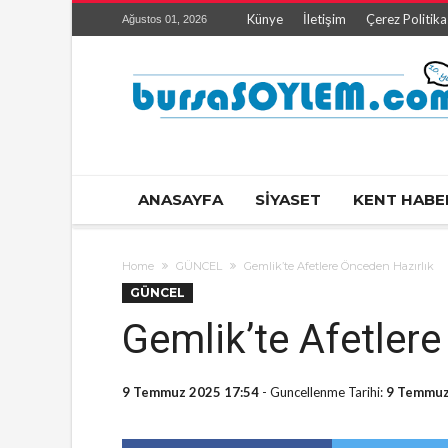
Künye
İletişim
Çerez Politika
Ağustos 01, 2026
ANASAYFA
SİYASET
KENT HABE
Home
GÜNCEL
Gemlik’te Afetlere Önceden Hazırlık
GÜNCEL
Gemlik’te Afetlere
9 Temmuz 2025 17:54
- Guncellenme Tarihi:
9 Temmuz