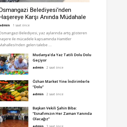
Osmangazi Belediyesi’nden
Haşereye Karşı Anında Müdahale
admin
1 saat önce
Osmangazi Belediyesi, yaz aylarında artış gösteren
haşere ile mücadele kapsamında Hamitler
Mahallesi’nden gelen talebe …
Mudanya’da Yaz Tatili Dolu Dolu
Geçiyor
admin
2 saat önce
Özhan Market Yine İndirimlerle
“Dolu”
admin
2 saat önce
Başkan Vekili Şahin Biba:
“Esnafımızın Her Zaman Yanında
Olacağız”
admin
3 saat önce