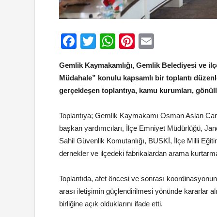
Facebook
Twitter
WhatsApp
Pinterest
Email
Gemlik Kaymakamlığı, Gemlik Belediyesi ve ilçed
Müdahale” konulu kapsamlı bir toplantı düzen
gerçekleşen toplantıya, kamu kurumları, gönüllü
Toplantıya; Gemlik Kaymakamı Osman Aslan Canb
başkan yardımcıları, İlçe Emniyet Müdürlüğü, Jan
Sahil Güvenlik Komutanlığı, BUSKİ, İlçe Milli Eğ
dernekler ve ilçedeki fabrikalardan arama kurtarma 
Toplantıda, afet öncesi ve sonrası koordinasyonun
arası iletişimin güçlendirilmesi yönünde kararlar alı
birliğine açık olduklarını ifade etti.