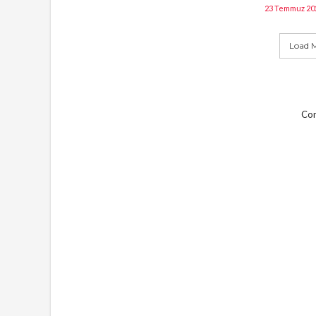
23 Temmuz 20
Load M
Com