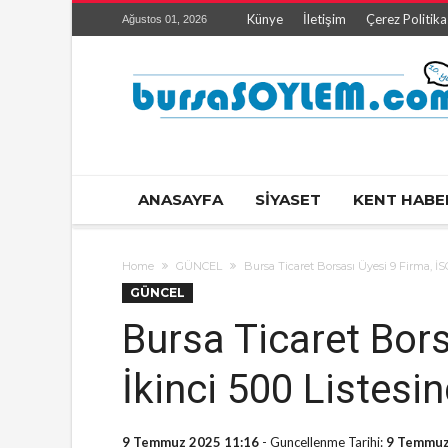
Künye
İletişim
Çerez Politika
Ağustos 01, 2026
ANASAYFA
SİYASET
KENT HABE
Home
GÜNCEL
Bursa Ticaret Borsası Üyesi 9 Firma, İSO
GÜNCEL
Bursa Ticaret Bors
İkinci 500 Listesin
9 Temmuz 2025 11:16
- Guncellenme Tarihi:
9 Temmuz