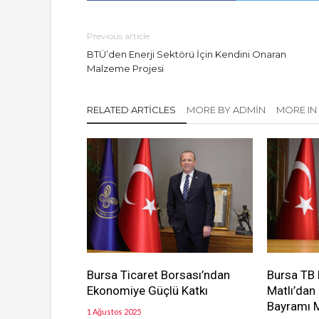
Previous article
BTÜ’den Enerji Sektörü İçin Kendini Onaran
Malzeme Projesi
RELATED ARTICLES
MORE BY ADMIN
MORE IN
Bursa Ticaret Borsası’ndan
Bursa TB 
Ekonomiye Güçlü Katkı
Matlı’da
Bayramı 
1 Ağustos 2025