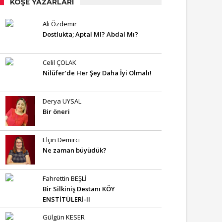
KÖŞE YAZARLARI
Ali Özdemir
Dostlukta; Aptal MI? Abdal Mı?
Celil ÇOLAK
Nilüfer’de Her Şey Daha İyi Olmalı!
Derya UYSAL
Bir öneri
Elçin Demirci
Ne zaman büyüdük?
Fahrettin BEŞLİ
Bir Silkiniş Destanı KÖY
ENSTİTÜLERİ-II
Gülgün KESER