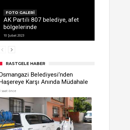
FOTO GALERİ
AK Partili 807 belediye, afet
bölgelerinde
10 Şubat 2023
RASTGELE HABER
Osmangazi Belediyesi’nden
Haşereye Karşı Anında Müdahale
3 saat önce