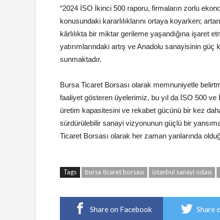
“2024 İSO İkinci 500 raporu, firmaların zorlu eko
konusundaki kararlılıklarını ortaya koyarken; arta
kârlılıkta bir miktar gerileme yaşandığına işaret e
yatırımlarındaki artış ve Anadolu sanayisinin güç 
sunmaktadır.
Bursa Ticaret Borsası olarak memnuniyetle belirtmek 
faaliyet gösteren üyelerimiz, bu yıl da İSO 500 ve İ
üretim kapasitesini ve rekabet gücünü bir kez dah
sürdürülebilir sanayi vizyonunun güçlü bir yansımas
Ticaret Borsası olarak her zaman yanlarında oldu
Tags
bursa ticaret borsası
istanbul sanayi odası
Share on Facebook
Share 