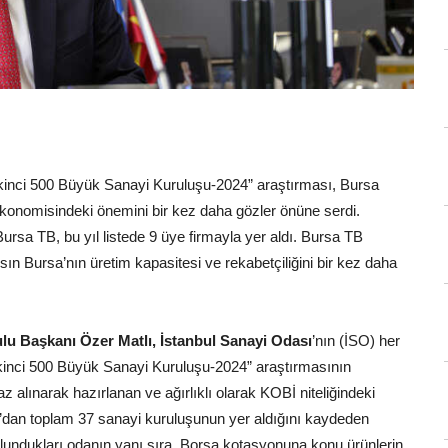
 İkinci 500 Büyük Sanayi Kuruluşu-2024” araştırması, Bursa
ekonomisindeki önemini bir kez daha gözler önüne serdi.
Bursa TB, bu yıl listede 9 üye firmayla yer aldı. Bursa TB
n Bursa’nın üretim kapasitesi ve rekabetçiliğini bir kez daha
lu Başkanı Özer Matlı, İstanbul Sanayi Odası
’nın (İSO) her
 İkinci 500 Büyük Sanayi Kuruluşu-2024” araştırmasının
z alınarak hazırlanan ve ağırlıklı olarak KOBİ niteliğindeki
’dan toplam 37 sanayi kuruluşunun yer aldığını kaydeden
lundukları odanın yanı sıra, Borsa kotasyonuna konu ürünlerin