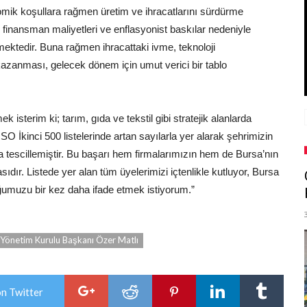
nomik koşullara rağmen üretim ve ihracatlarını sürdürme
n finansman maliyetleri ve enflasyonist baskılar nedeniyle
tmektedir. Buna rağmen ihracattaki ivme, teknoloji
kazanması, gelecek dönem için umut verici bir tablo
isterim ki; tarım, gıda ve tekstil gibi stratejik alanlarda
SO İkinci 500 listelerinde artan sayılarla yer alarak şehrimizin
a tescillemiştir. Bu başarı hem firmalarımızın hem de Bursa’nın
ıdır. Listede yer alan tüm üyelerimizi içtenlikle kutluyor, Bursa
ğumuzu bir kez daha ifade etmek istiyorum.”
Yönetim Kurulu Başkanı Özer Matlı
on Twitter