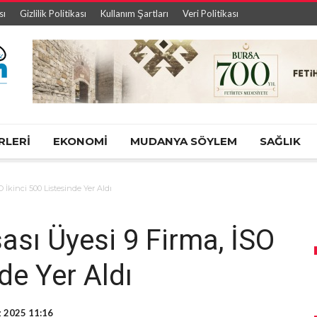
sı
Gizlilik Politikası
Kullanım Şartları
Veri Politikası
RLERİ
EKONOMİ
MUDANYA SÖYLEM
SAĞLIK
 İkinci 500 Listesinde Yer Aldı
ası Üyesi 9 Firma, İSO
de Yer Aldı
 2025 11:16