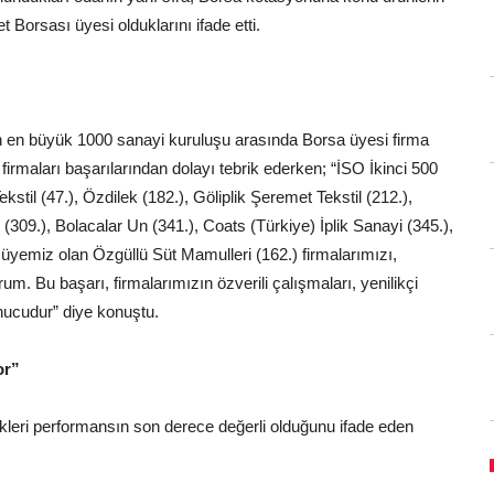
Borsası üyesi olduklarını ifade etti.
’nin en büyük 1000 sanayi kuruluşu arasında Borsa üyesi firma
 firmaları başarılarından dolayı tebrik ederken; “İSO İkinci 500
ekstil (47.), Özdilek (182.), Göliplik Şeremet Tekstil (212.),
 (309.), Bolacalar Un (341.), Coats (Türkiye) İplik Sanayi (345.),
e üyemiz olan Özgüllü Süt Mamulleri (162.) firmalarımızı,
rum. Bu başarı, firmalarımızın özverili çalışmaları, yenilikçi
onucudur” diye konuştu.
or”
dikleri performansın son derece değerli olduğunu ifade eden