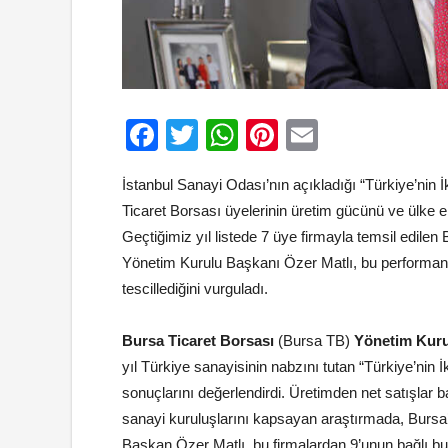
Facebook
Twitter
WhatsApp
Pinterest
Email
İstanbul Sanayi Odası’nın açıkladığı “Türkiye’nin
Ticaret Borsası üyelerinin üretim gücünü ve ülke 
Geçtiğimiz yıl listede 7 üye firmayla temsil edilen 
Yönetim Kurulu Başkanı Özer Matlı, bu performansı
tescillediğini vurguladı.
Bursa Ticaret Borsası
(Bursa TB)
Yönetim Kuru
yıl Türkiye sanayisinin nabzını tutan “Türkiye’nin
sonuçlarını değerlendirdi. Üretimden net satışlar ba
sanayi kuruluşlarını kapsayan araştırmada, Bursa
Başkan Özer Matlı, bu firmalardan 9’unun bağlı bu