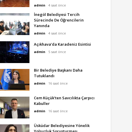
admin
4 saat önce
İnegöl Belediyesi Tercih
Sürecinde De Öğrencilerin
Yanında
admin
4 saat önce
Açıkhava’da Karadeniz Esintisi
admin
5 saat önce
Bir Belediye Başkanı Daha
Tutuklandı
admin
16 saat önce
Cem Küçük’ten Savcılıkta Çarpıcı
Kabuller
admin
16 saat önce
Üsküdar Belediyesine Yönelik
Yolsuzluk Soruşturması