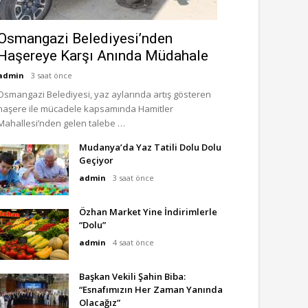
Osmangazi Belediyesi’nden
Haşereye Karşı Anında Müdahale
admin
3 saat önce
Osmangazi Belediyesi, yaz aylarında artış gösteren
haşere ile mücadele kapsamında Hamitler
Mahallesi’nden gelen talebe …
Mudanya’da Yaz Tatili Dolu Dolu
Geçiyor
admin
3 saat önce
Özhan Market Yine İndirimlerle
“Dolu”
admin
4 saat önce
Başkan Vekili Şahin Biba:
“Esnafımızın Her Zaman Yanında
Olacağız”