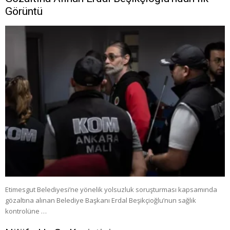
Görüntü
Etimesgut Belediyesi’ne yönelik yolsuzluk soruşturması kapsamında
gözaltına alınan Belediye Başkanı Erdal Beşikçioğlu’nun sağlık
kontrolüne …