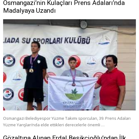
Osmangazi’nin Kulaçları Prens Adaları’nda
Madalyaya Uzandı
Osmangazi Belediyespor Yüzme Takımı sporcuları, 39. Prens Adaları
Yüzme Yarışları’nda elde ettikleri derecelerle önemli …
Gözaltına Alınan Erdal Beşikçioğlu’ndan İlk