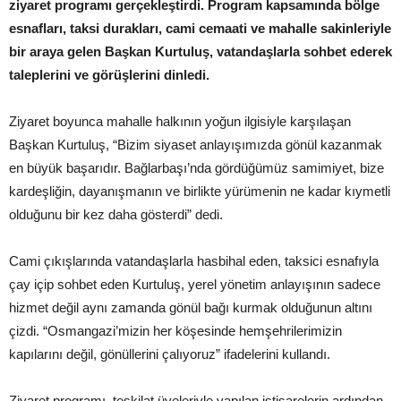
ziyaret programı gerçekleştirdi. Program kapsamında bölge
esnafları, taksi durakları, cami cemaati ve mahalle sakinleriyle
bir araya gelen Başkan Kurtuluş, vatandaşlarla sohbet ederek
taleplerini ve görüşlerini dinledi.
Ziyaret boyunca mahalle halkının yoğun ilgisiyle karşılaşan
Başkan Kurtuluş, “Bizim siyaset anlayışımızda gönül kazanmak
en büyük başarıdır. Bağlarbaşı’nda gördüğümüz samimiyet, bize
kardeşliğin, dayanışmanın ve birlikte yürümenin ne kadar kıymetli
olduğunu bir kez daha gösterdi” dedi.
Cami çıkışlarında vatandaşlarla hasbihal eden, taksici esnafıyla
çay içip sohbet eden Kurtuluş, yerel yönetim anlayışının sadece
hizmet değil aynı zamanda gönül bağı kurmak olduğunun altını
çizdi. “Osmangazi’mizin her köşesinde hemşehrilerimizin
kapılarını değil, gönüllerini çalıyoruz” ifadelerini kullandı.
Ziyaret programı, teşkilat üyeleriyle yapılan istişarelerin ardından