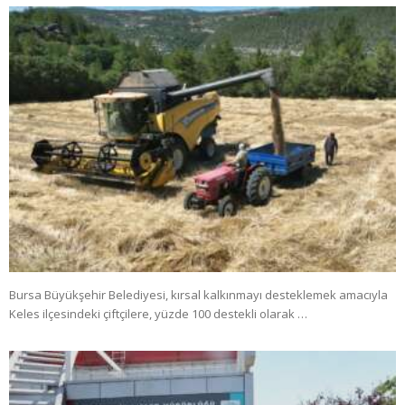
Bursa Büyükşehir Belediyesi, kırsal kalkınmayı desteklemek amacıyla
Keles ilçesindeki çiftçilere, yüzde 100 destekli olarak …