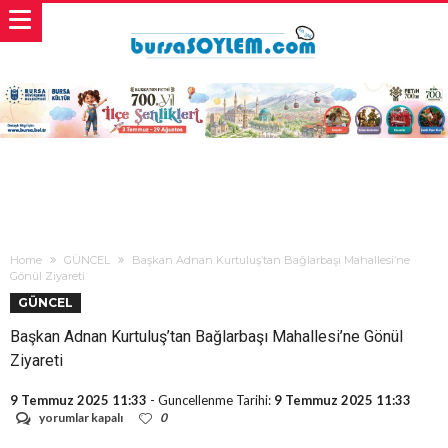
Home
GÜNCEL
Başkan Adnan Kurtuluş’tan Bağlarbaşı Mahallesi’ne
Gönül Ziyareti
GÜNCEL
Başkan Adnan Kurtuluş’tan Bağlarbaşı Mahallesi’ne Gönül
Ziyareti
9 Temmuz 2025 11:33
- Guncellenme Tarihi:
9 Temmuz 2025 11:33
Başkan
yorumlar kapalı
0
Adnan