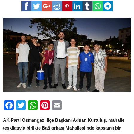
Kurtuluş’tan
Bağlarbaşı
Mahallesi’ne
Gönül
Ziyareti
için
Facebook
Twitter
WhatsApp
Pinterest
Email
AK Parti Osmangazi İlçe Başkanı Adnan Kurtuluş, mahalle
teşkilatıyla birlikte Bağlarbaşı Mahallesi’nde kapsamlı bir