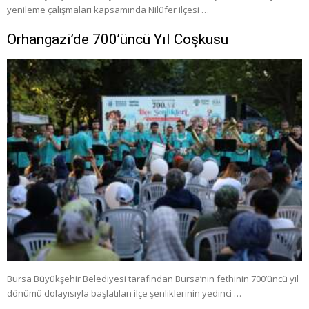
yenileme çalışmaları kapsamında Nilüfer ilçesi …
Orhangazi’de 700’üncü Yıl Coşkusu
Bursa Büyükşehir Belediyesi tarafından Bursa’nın fethinin 700’üncü yıl
dönümü dolayısıyla başlatılan ilçe şenliklerinin yedinci …