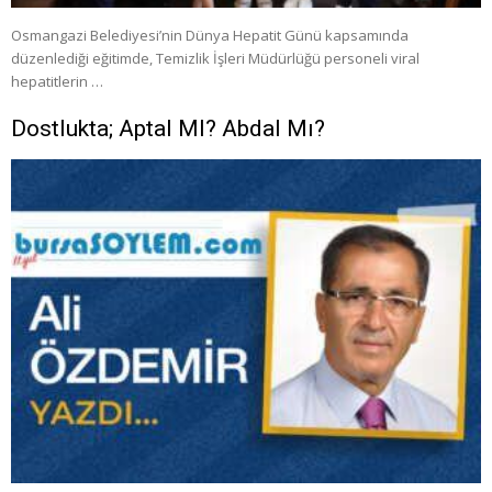
Osmangazi Belediyesi’nin Dünya Hepatit Günü kapsamında
düzenlediği eğitimde, Temizlik İşleri Müdürlüğü personeli viral
hepatitlerin …
Dostlukta; Aptal MI? Abdal Mı?