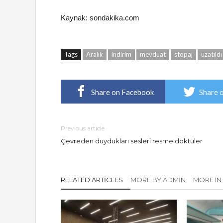
Kaynak: sondakika.com
Tags
Aralık
indirim
mevduat
stopaj
uzatıldı
Share on Facebook
Share 
Previous article
Çevreden duydukları sesleri resme döktüler
RELATED ARTICLES
MORE BY ADMIN
MORE IN