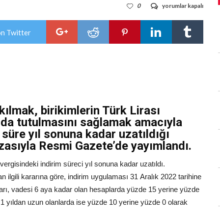
Mevduatta
0
yorumlar kapalı
stopaj
vergisi
indirimleri
on Twitter
6
ay
daha
uzatıldı
için
ılmak, birikimlerin Türk Lirası
nda tutulmasını sağlamak amacıyla
 süre yıl sonuna kadar uzatıldığı
asıyla Resmi Gazete’de yayımlandı.
ergisindeki indirim süreci yıl sonuna kadar uzatıldı.
gili kararına göre, indirim uygulaması 31 Aralık 2022 tarihine
arı, vadesi 6 aya kadar olan hesaplarda yüzde 15 yerine yüzde
 1 yıldan uzun olanlarda ise yüzde 10 yerine yüzde 0 olarak