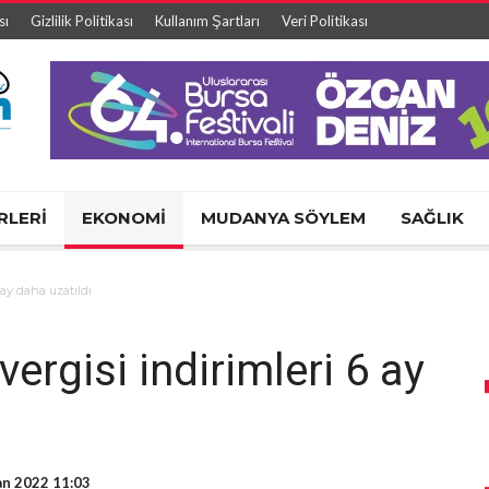
sı
Gizlilik Politikası
Kullanım Şartları
Veri Politikası
RLERİ
EKONOMİ
MUDANYA SÖYLEM
SAĞLIK
 ay daha uzatıldı
ergisi indirimleri 6 ay
an 2022 11:03