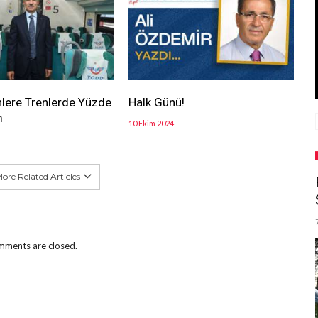
lere Trenlerde Yüzde
Halk Günü!
m
10 Ekim 2024
ore Related Articles
ments are closed.