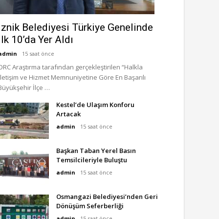
İznik Belediyesi Türkiye Genelinde
İlk 10’da Yer Aldı
admin
15 saat önce
ORC Araştırma tarafından gerçekleştirilen “Halkla
İletişim ve Hizmet Memnuniyetine Göre En Başarılı
Büyükşehir İlçe …
Kestel’de Ulaşım Konforu
Artacak
admin
15 saat önce
Başkan Taban Yerel Basın
Temsilcileriyle Buluştu
admin
15 saat önce
Osmangazi Belediyesi’nden Geri
Dönüşüm Seferberliği
admin
15 saat önce