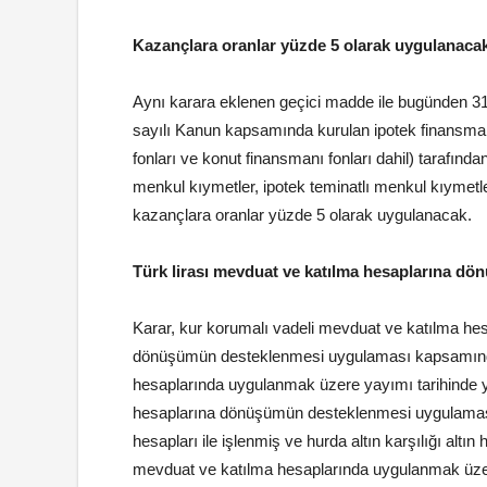
Kazançlara oranlar yüzde 5 olarak uygulanaca
Aynı karara eklenen geçici madde ile bugünden 31/1
sayılı Kanun kapsamında kurulan ipotek finansmanı
fonları ve konut finansmanı fonları dahil) tarafında
menkul kıymetler, ipotek teminatlı menkul kıymetle
kazançlara oranlar yüzde 5 olarak uygulanacak.
Türk lirası mevduat ve katılma hesaplarına dö
Karar, kur korumalı vadeli mevduat ve katılma hesa
dönüşümün desteklenmesi uygulaması kapsamında 
hesaplarında uygulanmak üzere yayımı tarihinde yü
hesaplarına dönüşümün desteklenmesi uygulaması 
hesapları ile işlenmiş ve hurda altın karşılığı altı
mevduat ve katılma hesaplarında uygulanmak üzere