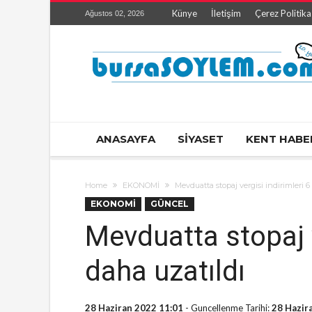
Künye
İletişim
Çerez Politika
Ağustos 02, 2026
ANASAYFA
SİYASET
KENT HABE
Home
EKONOMİ
Mevduatta stopaj vergisi indirimleri 6
EKONOMİ
GÜNCEL
Mevduatta stopaj v
daha uzatıldı
28 Haziran 2022 11:01
- Guncellenme Tarihi:
28 Hazir