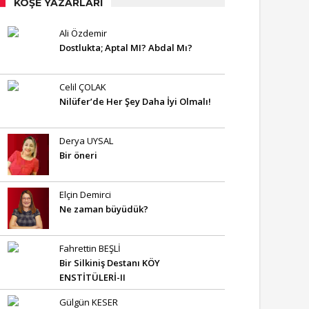
KÖŞE YAZARLARI
Ali Özdemir
Dostlukta; Aptal MI? Abdal Mı?
Celil ÇOLAK
Nilüfer’de Her Şey Daha İyi Olmalı!
Derya UYSAL
Bir öneri
Elçin Demirci
Ne zaman büyüdük?
Fahrettin BEŞLİ
Bir Silkiniş Destanı KÖY
ENSTİTÜLERİ-II
Gülgün KESER