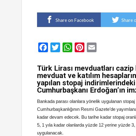
Share on Facebook
Share 
Facebook
Twitter
WhatsApp
Pinterest
Email
Türk Lirası mevduatları cazip k
mevduat ve katılım hesapları
yapılan stopaj indirimlerindeki
Cumhurbaşkanı Erdoğan’ın imz
Bankada parası olanlara yönelik uygulanan stopaj v
Cumhurbaşkanlığının Resmi Gazete’de yayımlanan il
kadar devam edecek. Bu tarihe kadar stopaj oranl
5, 1 yıla kadar olanlarda yüzde 12 yerine yüzde 3,
uygulanacak.