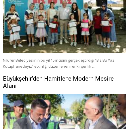
Nilüfer Belediyesi’nin bu yıl 15’incisini gerçekleştirdiği “Biz Bu Yaz
Kütüphanedeyiz” etkinliği düzenlenen renkli şenlik …
Büyükşehir’den Hamitler’e Modern Mesire
Alanı