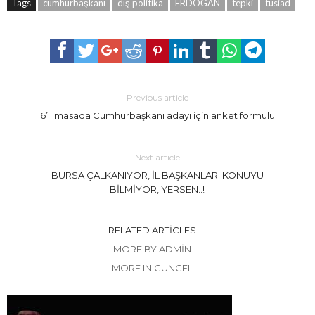
Tags
cumhurbaşkanı
dış politika
ERDOĞAN
tepki
tusiad
Previous article
6’lı masada Cumhurbaşkanı adayı için anket formülü
Next article
BURSA ÇALKANIYOR, İL BAŞKANLARI KONUYU
BİLMİYOR, YERSEN..!
RELATED ARTICLES
MORE BY ADMIN
MORE IN GÜNCEL