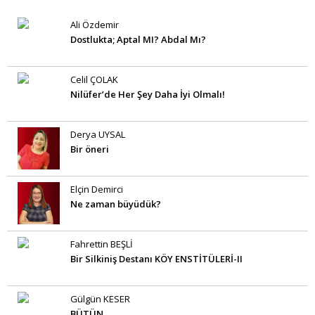
Ali Özdemir
Dostlukta; Aptal MI? Abdal Mı?
Celil ÇOLAK
Nilüfer’de Her Şey Daha İyi Olmalı!
Derya UYSAL
Bir öneri
Elçin Demirci
Ne zaman büyüdük?
Fahrettin BEŞLİ
Bir Silkiniş Destanı KÖY ENSTİTÜLERİ-II
Gülgün KESER
BÜTÜN