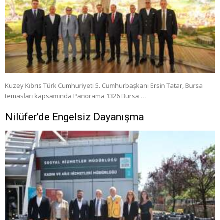
Kuzey Kıbrıs Türk Cumhuriyeti 5. Cumhurbaşkanı Ersin Tatar, Bursa
temasları kapsamında Panorama 1326 Bursa …
Nilüfer’de Engelsiz Dayanışma