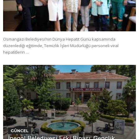
Osmangazi Belediyesi’nin Dünya Hepatit Günü kapsamında
düzenlediği eğitimde, Temizlik İşleri Müdürlüğü personeli viral
hepatitlerin …
GÜNCEL
İnegöl Belediyesi Eski Binası, Gençlik