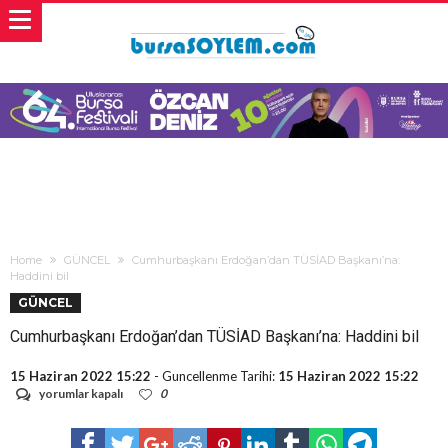
Home
GÜNCEL
Cumhurbaşkanı Erdoğan’dan TÜSİAD Başkanı’na:
Haddini bil
GÜNCEL
Cumhurbaşkanı Erdoğan’dan TÜSİAD Başkanı’na: Haddini bil
15 Haziran 2022 15:22
- Guncellenme Tarihi:
15 Haziran 2022 15:22
Cumhurbaşkanı
yorumlar kapalı
0
Erdoğan’dan
TÜSİAD
Başkanı’na: