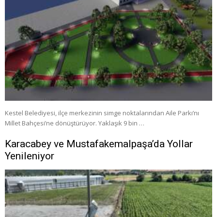
Kestel Belediyesi, ilçe merkezinin simge noktalarından Aile Parkı’nı
Millet Bahçesi’ne dönüştürüyor. Yaklaşık 9 bin …
Karacabey ve Mustafakemalpaşa’da Yollar
Yenileniyor