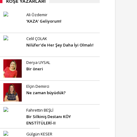
KÖŞE YAZARLARI
Ali Özdemir
‘KAZA’ Geliyorum!
Celil ÇOLAK
Nilüfer’de Her Şey Daha İyi Olmalı!
Derya UYSAL
Bir öneri
Elçin Demirci
Ne zaman büyüdük?
Fahrettin BEŞLİ
Bir Silkiniş Destanı KÖY
ENSTİTÜLERİ-II
Gülgün KESER