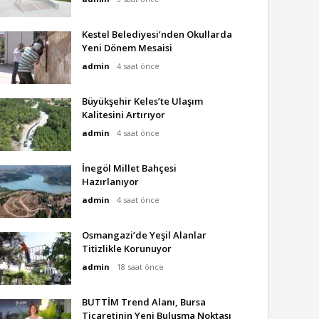
Kestel Belediyesi’nden Okullarda
Yeni Dönem Mesaisi
admin
4 saat önce
Büyükşehir Keles’te Ulaşım
Kalitesini Artırıyor
admin
4 saat önce
İnegöl Millet Bahçesi
Hazırlanıyor
admin
4 saat önce
Osmangazi’de Yeşil Alanlar
Titizlikle Korunuyor
admin
18 saat önce
BUTTİM Trend Alanı, Bursa
Ticaretinin Yeni Buluşma Noktası