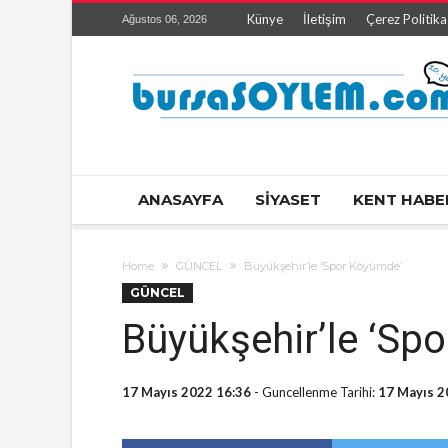
Künye
İletişim
Çerez Politika
Ağustos 06, 2026
ANASAYFA
SİYASET
KENT HABE
Home
GÜNCEL
Büyükşehir’le ‘Spor Köyümde’
GÜNCEL
Büyükşehir’le ‘Sp
17 Mayıs 2022 16:36
- Guncellenme Tarihi:
17 Mayıs 2