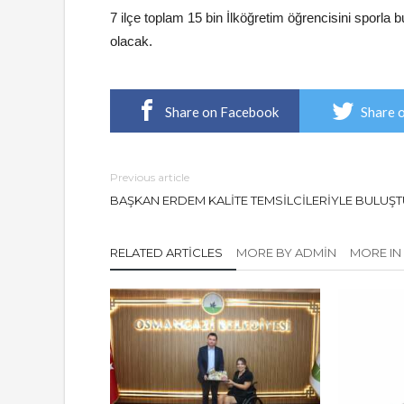
7 ilçe toplam 15 bin İlköğretim öğrencisini sporla 
olacak.
Share on Facebook
Share 
Previous article
BAŞKAN ERDEM KALİTE TEMSİLCİLERİYLE BULUŞ
RELATED ARTICLES
MORE BY ADMIN
MORE IN