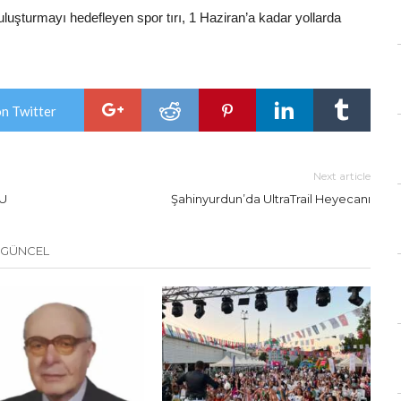
buluşturmayı hedefleyen spor tırı, 1 Haziran’a kadar yollarda
on Twitter
Next article
TU
Şahinyurdun’da UltraTrail Heyecanı
 GÜNCEL