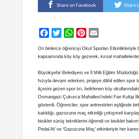
Share on Facebook
Share 
????????????????????????????????????
Facebook
Twitter
WhatsApp
Pinterest
Email
On binlerce öğrenciyi Okul Sporları Etkinlikleriyl
kapsamında köy köy gezerek, kırsal mahallelerdeki
Büyükşehir Belediyesi ve İl Milli Eğitim Müdürlüğü 
hızıyla devam ederken, projeye dâhil edilen spor
ilçesini gezen spor tırı, belirlenen köy okullarındak
Osmangazi Çukurca Mahallesi’ndeki Fan Kulüp İlkok
gösterdi. Öğrenciler, spor antrenörleri eşliğinde b
katıldığı, gazozuna maç etkinliği çekişmeli karşıl
bisiklet sürüş tekniklerini öğrendi ve bisiklet ba
Pedal At’ ve ‘Gazozuna Maç’ etkinleriyle her karesi 