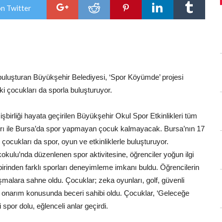
için
on Twitter
e buluşturan Büyükşehir Belediyesi, ‘Spor Köyümde’ projesi
 çocukları da sporla buluşturuyor.
işbirliği hayata geçirilen Büyükşehir Okul Spor Etkinlikleri tüm
 tırı ile Bursa’da spor yapmayan çocuk kalmayacak. Bursa’nın 17
i çocukları da spor, oyun ve etkinliklerle buluşturuyor.
ulu’nda düzenlenen spor aktivitesine, öğrenciler yoğun ilgi
irbirinden farklı sporları deneyimleme imkanı buldu. Öğrencilerin
aşmalara sahne oldu. Çocuklar; zeka oyunları, golf, güvenli
kım onarım konusunda beceri sahibi oldu. Çocuklar, ‘Geleceğe
spor dolu, eğlenceli anlar geçirdi.