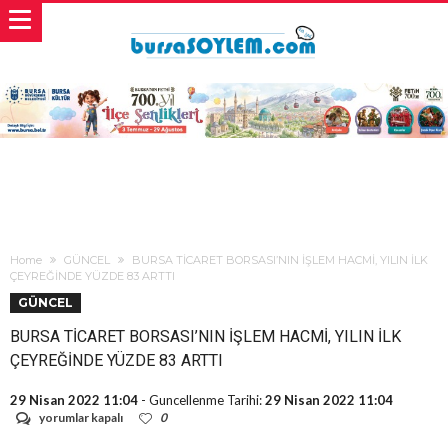
Home
GÜNCEL
BURSA TİCARET BORSASI’NIN İŞLEM HACMİ, YILIN İLK
ÇEYREĞİNDE YÜZDE 83 ARTTI
GÜNCEL
BURSA TİCARET BORSASI’NIN İŞLEM HACMİ, YILIN İLK
ÇEYREĞİNDE YÜZDE 83 ARTTI
29 Nisan 2022 11:04
- Guncellenme Tarihi:
29 Nisan 2022 11:04
BURSA
yorumlar kapalı
0
TİCARET