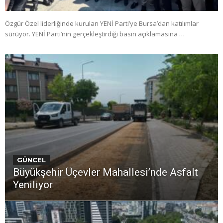
Özgür Özel liderliğinde kurulan YENİ Parti’ye Bursa’dan katılımlar
sürüyor. YENİ Parti’nin gerçekleştirdiği basın açıklamasına …
GÜNCEL
Büyükşehir Üçevler Mahallesi’nde Asfalt
Yeniliyor