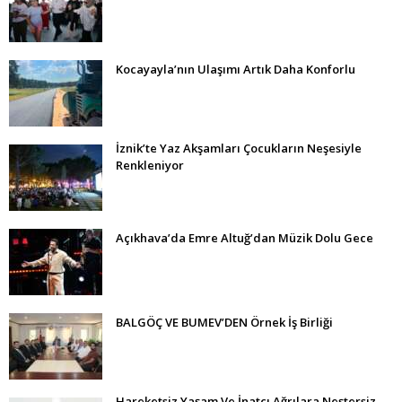
Kocayayla’nın Ulaşımı Artık Daha Konforlu
İznik’te Yaz Akşamları Çocukların Neşesiyle
Renkleniyor
Açıkhava’da Emre Altuğ’dan Müzik Dolu Gece
BALGÖÇ VE BUMEV’DEN Örnek İş Birliği
Hareketsiz Yaşam Ve İnatçı Ağrılara Neştersiz