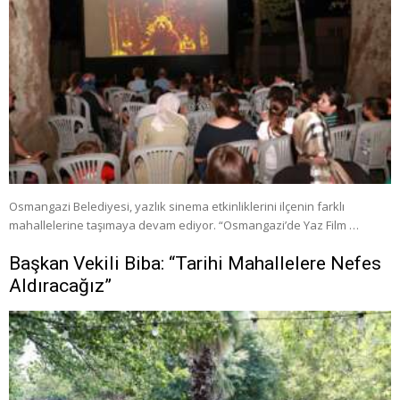
Osmangazi Belediyesi, yazlık sinema etkinliklerini ilçenin farklı
mahallelerine taşımaya devam ediyor. “Osmangazi’de Yaz Film …
Başkan Vekili Biba: “Tarihi Mahallelere Nefes
Aldıracağız”