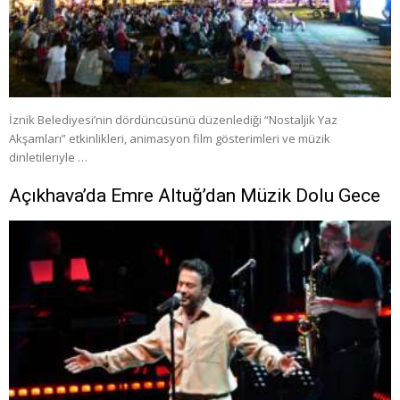
İznik Belediyesi’nin dördüncüsünü düzenlediği “Nostaljik Yaz
Akşamları” etkinlikleri, animasyon film gösterimleri ve müzik
dinletileriyle …
Açıkhava’da Emre Altuğ’dan Müzik Dolu Gece