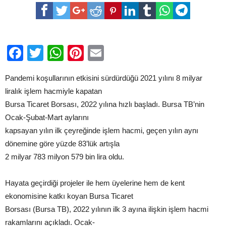
BORSASI’NIN
İŞLEM
HACMİ,
YILIN
İLK
ÇEYREĞİNDE
Facebook
Twitter
WhatsApp
Pinterest
Email
YÜZDE
83
ARTTI
için
Pandemi koşullarının etkisini sürdürdüğü 2021 yılını 8 milyar
liralık işlem hacmiyle kapatan
Bursa Ticaret Borsası, 2022 yılına hızlı başladı. Bursa TB’nin
Ocak-Şubat-Mart aylarını
kapsayan yılın ilk çeyreğinde işlem hacmi, geçen yılın aynı
dönemine göre yüzde 83’lük artışla
2 milyar 783 milyon 579 bin lira oldu.
Hayata geçirdiği projeler ile hem üyelerine hem de kent
ekonomisine katkı koyan Bursa Ticaret
Borsası (Bursa TB), 2022 yılının ilk 3 ayına ilişkin işlem hacmi
rakamlarını açıkladı. Ocak-