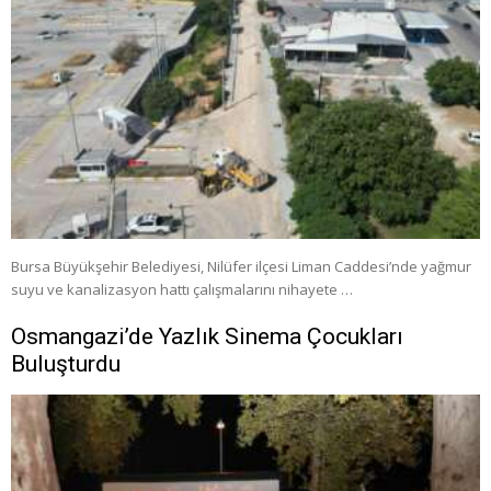
Bursa Büyükşehir Belediyesi, Nilüfer ilçesi Liman Caddesi’nde yağmur
suyu ve kanalizasyon hattı çalışmalarını nihayete …
Osmangazi’de Yazlık Sinema Çocukları
Buluşturdu