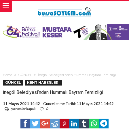
Home
GÜNCEL
İnegöl Belediyesi’nden Hummalı Bayram Temizliği
GÜNCEL
KENT HABERLERİ
İnegöl Belediyesi’nden Hummalı Bayram Temizliği
11 Mayıs 2021 14:42
- Guncellenme Tarihi:
11 Mayıs 2021 14:42
İnegöl
yorumlar kapalı
0
Belediyesi’nden
Hummalı
Bayram
Temizliği