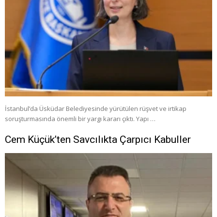
İstanbul’da Üsküdar Belediyesinde yürütülen rüşvet ve irtikap
soruşturmasında önemli bir yargı kararı çıktı. Yapı …
Cem Küçük’ten Savcılıkta Çarpıcı Kabuller