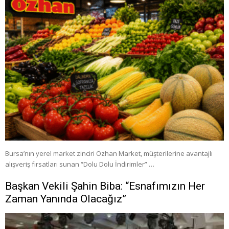
Bursa’nın yerel market zinciri Özhan Market, müşterilerine avantajlı
alışveriş fırsatları sunan “Dolu Dolu İndirimler” …
Başkan Vekili Şahin Biba: “Esnafımızın Her
Zaman Yanında Olacağız”