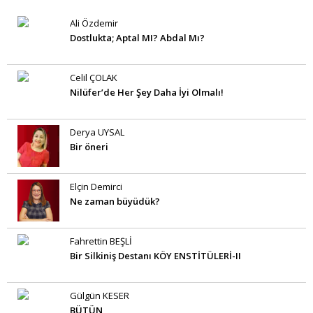
Ali Özdemir
Dostlukta; Aptal MI? Abdal Mı?
Celil ÇOLAK
Nilüfer’de Her Şey Daha İyi Olmalı!
Derya UYSAL
Bir öneri
Elçin Demirci
Ne zaman büyüdük?
Fahrettin BEŞLİ
Bir Silkiniş Destanı KÖY ENSTİTÜLERİ-II
Gülgün KESER
BÜTÜN