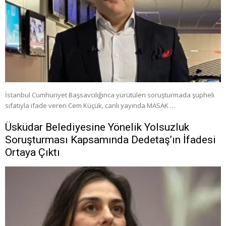
İstanbul Cumhuriyet Başsavcılığınca yürütülen soruşturmada şüpheli
sıfatıyla ifade veren Cem Küçük, canlı yayında MASAK …
Üsküdar Belediyesine Yönelik Yolsuzluk
Soruşturması Kapsamında Dedetaş’ın İfadesi
Ortaya Çıktı