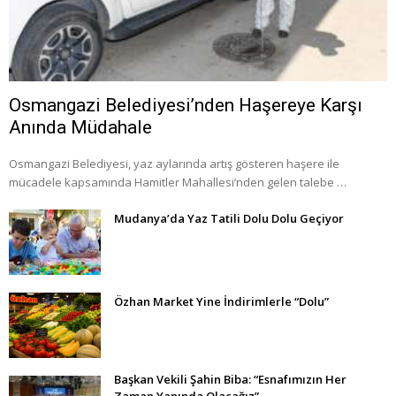
Osmangazi Belediyesi’nden Haşereye Karşı
Anında Müdahale
Osmangazi Belediyesi, yaz aylarında artış gösteren haşere ile
mücadele kapsamında Hamitler Mahallesi’nden gelen talebe …
Mudanya’da Yaz Tatili Dolu Dolu Geçiyor
Özhan Market Yine İndirimlerle “Dolu”
Başkan Vekili Şahin Biba: “Esnafımızın Her
Zaman Yanında Olacağız”