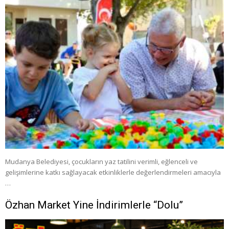
Mudanya Belediyesi, çocukların yaz tatilini verimli, eğlenceli ve
gelişimlerine katkı sağlayacak etkinliklerle değerlendirmeleri amacıyla
…
Özhan Market Yine İndirimlerle “Dolu”