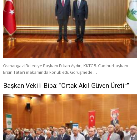
Osmangazi Belediye Başkanı Erkan Aydın, KKTC 5. Cumhurbaşkanı
Ersin Tatar’ı makamında konuk etti. Görüşmede …
Başkan Vekili Biba: “Ortak Akıl Güven Üretir”